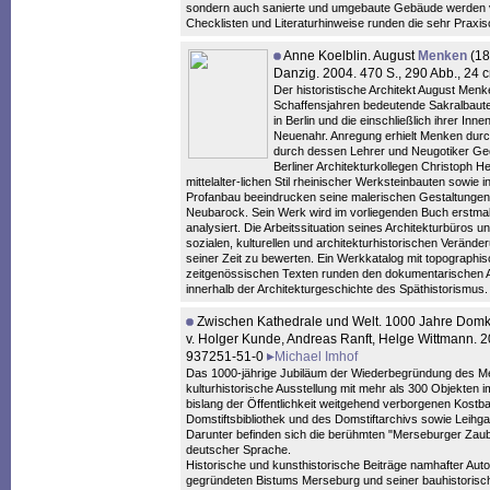
sondern auch sanierte und umgebaute Gebäude werden vo
Checklisten und Literaturhinweise runden die sehr Praxiso
Anne Koelblin. August
Menken
(18
Danzig. 2004. 470 S., 290 Abb., 24
Der historistische Architekt August Menk
Schaffensjahren bedeutende Sakralbaut
in Berlin und die einschließlich ihrer In
Neuenahr. Anregung erhielt Menken durch
durch dessen Lehrer und Neugotiker Geo
Berliner Architekturkollegen Christoph 
mittelalter-lichen Stil rheinischer Werksteinbauten sowi
Profanbau beeindrucken seine malerischen Gestaltungen
Neubarock. Sein Werk wird im vorliegenden Buch erstm
analysiert. Die Arbeitssituation seines Architekturbüros 
sozialen, kulturellen und architekturhistorischen Veränd
seiner Zeit zu bewerten. Ein Werkkatalog mit topographi
zeitgenössischen Texten runden den dokumentarischen A
innerhalb der Architekturgeschichte des Späthistorismus.
Zwischen Kathedrale und Welt. 1000 Jahre Domk
v. Holger Kunde, Andreas Ranft, Helge Wittmann. 20
937251-51-0
Michael Imhof
Das 1000-jährige Jubiläum der Wiederbegründung des Mer
kulturhistorische Ausstellung mit mehr als 300 Objekten
bislang der Öffentlichkeit weitgehend verborgenen Kos
Domstiftsbibliothek und des Domstiftarchivs sowie Leih
Darunter befinden sich die berühmten "Merseburger Zaube
deutscher Sprache.
Historische und kunsthistorische Beiträge namhafter Auto
gegründeten Bistums Merseburg und seiner bauhistorisch