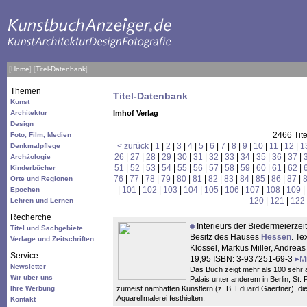
[
Home
]
[
Titel-Datenbank
]
Themen
Titel-Datenbank
Kunst
Architektur
Imhof Verlag
Design
2466 Tit
Foto, Film, Medien
< zurück
|
1
|
2
|
3
|
4
|
5
|
6
|
7
|
8
|
9
|
10
|
11
|
12
|
1
Denkmalpflege
26
|
27
|
28
|
29
|
30
|
31
|
32
|
33
|
34
|
35
|
36
|
37
|
Archäologie
51
|
52
|
53
|
54
|
55
|
56
|
57
|
58
|
59
|
60
|
61
|
62
|
Kinderbücher
76
|
77
|
78
|
79
|
80
|
81
|
82
|
83
|
84
|
85
|
86
|
87
|
Orte und Regionen
|
101
|
102
|
103
|
104
|
105
|
106
|
107
|
108
|
109
|
Epochen
120
|
121
|
122
Lehren und Lernen
Recherche
Interieurs der Biedermeierzei
Titel und Sachgebiete
Besitz des Hauses
Hessen
. Te
Verlage und Zeitschriften
Klössel, Markus Miller, Andreas
Service
19,95 ISBN: 3-937251-69-3
M
Newsletter
Das Buch zeigt mehr als 100 sehr 
Wir über uns
Palais unter anderem in Berlin, St
Ihre Werbung
zumeist namhaften Künstlern (z. B. Eduard Gaertner), die
Aquarellmalerei festhielten.
Kontakt