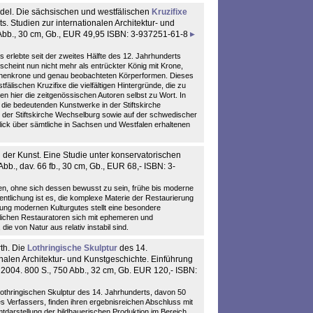
del. Die sächsischen und westfälischen
Kruzifixe
s. Studien zur internationalen Architektur- und
 Abb., 30 cm, Gb., EUR 49,95 ISBN: 3-937251-61-8
s erlebte seit der zweites Hälfte des 12. Jahrhunderts
cheint nun nicht mehr als entrückter König mit Krone,
nenkrone und genau beobachteten Körperformen. Dieses
älischen Kruzifixe die vielfältigen Hintergründe, die zu
n hier die zeitgenössischen Autoren selbst zu Wort. In
die bedeutenden Kunstwerke in der Stiftskirche
 der Stiftskirche Wechselburg sowie auf der schwedischer
lick über sämtliche in Sachsen und Westfalen erhaltenen
 der Kunst. Eine Studie unter konservatorischen
bb., dav. 66 fb., 30 cm, Gb., EUR 68,- ISBN: 3-
, ohne sich dessen bewusst zu sein, frühe bis moderne
fentlichung ist es, die komplexe Materie der Restaurierung
tung modernen Kulturgutes stellt eine besondere
tlichen Restauratoren sich mit ephemeren und
die von Natur aus relativ instabil sind.
th. Die
Lothringische Skulptur
des 14.
onalen Architektur- und Kunstgeschichte. Einführung
2004. 800 S., 750 Abb., 32 cm, Gb. EUR 120,- ISBN:
lothringischen Skulptur des 14. Jahrhunderts, davon 50
es Verfassers, finden ihren ergebnisreichen Abschluss mit
darstellung der bildhauerischen Produktion im Bereich