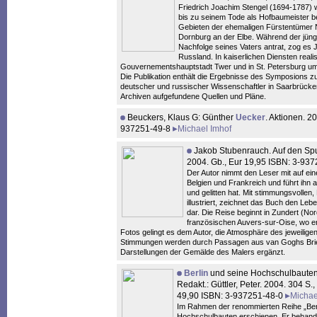
Friedrich Joachim Stengel (1694-1787)
bis zu seinem Tode als Hofbaumeister be
Gebieten der ehemaligen Fürstentümer
Dornburg an der Elbe. Während der jüng
Nachfolge seines Vaters antrat, zog es 
Russland. In kaiserlichen Diensten reali
Gouvernementshauptstadt Twer und in St. Petersburg umf
Die Publikation enthält die Ergebnisse des Symposions z
deutscher und russischer Wissenschaftler in Saarbrücken 
Archiven aufgefundene Quellen und Pläne.
Beuckers, Klaus G: Günther
Uecker
. Aktionen. 2
937251-49-8
Michael Imhof
Jakob Stubenrauch. Auf den Sp
2004. Gb., Eur 19,95 ISBN: 3-93
Der Autor nimmt den Leser mit auf ein
Belgien und Frankreich und führt ihn 
und gelitten hat. Mit stimmungsvollen
illustriert, zeichnet das Buch den Le
dar. Die Reise beginnt in Zundert (N
französischen Auvers-sur-Oise, wo er
Fotos gelingt es dem Autor, die Atmosphäre des jeweilige
Stimmungen werden durch Passagen aus van Goghs Brief
Darstellungen der Gemälde des Malers ergänzt.
Berlin
und seine Hochschulbauten. 
Redakt.: Güttler, Peter. 2004. 304 S.
49,90 ISBN: 3-937251-48-0
Michae
Im Rahmen der renommierten Reihe „Berli
Hochschulbauten erschienen. Er behande