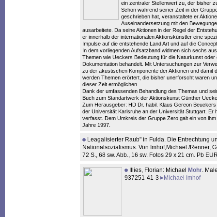
ein zentraler Stellenwert zu, der bisher 
Schon während seiner Zeit in der Grupp
geschrieben hat, veranstaltete er Aktion
Auseinandersetzung mit den Bewegungen
ausarbeitete. Da seine Aktionen in der Regel der Entste
er innerhalb der internationalen Aktionskünstler eine spez
Impulse auf die entstehende Land Art und auf die Concept 
In dem vorliegenden Aufsatzband widmen sich sechs aus
Themen wie Ueckers Bedeutung für die Naturkunst oder d
Dokumentation behandelt. Mit Untersuchungen zur Verwe
zu der akustischen Komponente der Aktionen und damit 
werden Themen erörtert, die bisher unerforscht waren un
dieser Zeit ermöglichen.
Dank der umfassenden Behandlung des Themas und seiner
Buch zum Standartwerk der Aktionskunst Günther Uecke
Zum Herausgeber: HD Dr. habil. Klaus Gereon Beuckers le
der Universität Karlsruhe an der Universität Stuttgart. E
verfasst. Dem Umkreis der Gruppe Zero galt ein von ih
Jahre 1997.
Leagalisierter Raub" in Fulda. Die Entrechtung 
Nationalsozialismus. Von Imhof,Michael /Renner, G
72 S., 68 sw. Abb., 16 sw. Fotos 29 x 21 cm. Pb E
Illies, Florian: Michael
Mohr
. Mal
937251-41-3
Michael Imhof