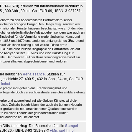
613/14-1670). Studien zur internationalen Architektur-
S., 300 Abb., 30 cm, Gb., EUR 69,- ISBN: 3-937251-
ehörte zu den bedeutendsten Porträtmalern seiner
lreiche hochrangige Bürger Den Haags tätig, sondern war
rnationalen Fürstenhäusern beschäftigt, wie z. B. dem der
icht nur niederländische Auftraggeber, sondern war auch an
ndeglied für die Vermittlung niederländischer Kunst und
schen 1638 und 1670 entstandenes umfangreiches Œuvre und
eit als ihnen bislang zuteil wurde. Diese erste
a. eine ausführliche Biographie de Porträtisten, die auf
ne Analyse seines Œuvres und eine Darstellung zur
rts. Den zweiten Teil der Künstlermonographie bildet ein
n, zweifelhaften, abgeschriebenen und verloren
er deutschen
Renaissance
. Studien zur
tgeschichte 27. 400 S., 432 fb. Abb., 24 cm, Gb. EUR
 Imhof
ce prägte maßgeblich das Erscheinungsbild und
vorliegende Buch versucht erstmals eine Gesamtdarstellung
be und ausgreifend auf alle übrigen Künste, wird die
es Zeitstils beschrieben, der auch die übrigen Neostile
er großenteils neu erschlossener Quellentexte werden
kte zu einer Theorie der gründerzeitlichen Kunst
und Moderne neu beleuchtet.
 Dittscheid Hrsg. Die Baumeisterfamilie
Stengel
.
, EUR 26,- ISBN: 3-937251-88-X
Michael Imhof