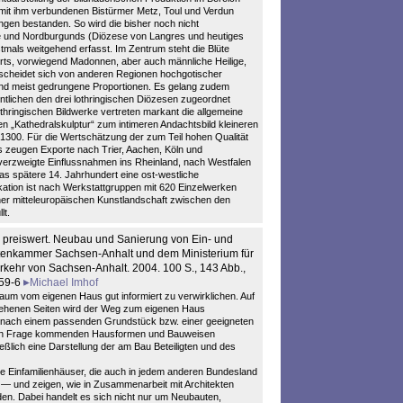
i mit ihm verbundenen Bistürmer Metz, Toul und Verdun
en bestanden. So wird die bisher noch nicht
e und Nordburgunds (Diözese von Langres und heutiges
stmals weitgehend erfasst. Im Zentrum steht die Blüte
derts, vorwiegend Madonnen, aber auch männliche Heilige,
erscheidet sich von anderen Regionen hochgotischer
und meist gedrungene Proportionen. Es gelang zudem
entlichen den drei lothringischen Diözesen zugeordnet
thringischen Bildwerke vertreten markant die allgemeine
 „Kathedralskulptur“ zum intimeren Andachtsbild kleineren
1300. Für die Wertschätzung der zum Teil hohen Qualität
s zeugen Exporte nach Trier, Aachen, Köln und
verzweigte Einflussnahmen ins Rheinland, nach Westfalen
s spätere 14. Jahrhundert eine ost-westliche
kation ist nach Werkstattgruppen mit 620 Einzelwerken
ner mitteleuropäischen Kunstlandschaft zwischen den
lt.
iv - preiswert. Neubau und Sanierung von Ein- und
ktenkammer Sachsen-Anhalt und dem Ministerium für
ehr von Sachsen-Anhalt. 2004. 100 S., 143 Abb.,
-59-6
Michael Imhof
raum vom eigenen Haus gut informiert zu verwirklichen. Auf
sehenen Seiten wird der Weg zum eigenen Haus
e nach einem passenden Grundstück bzw. einer geeigneten
 in Frage kommenden Hausformen und Bauweisen
eßlich eine Darstellung der am Bau Beteiligten und des
rte Einfamilienhäuser, die auch in jedem anderen Bundesland
t — und zeigen, wie in Zusammenarbeit mit Architekten
en. Dabei handelt es sich nicht nur um Neubauten,