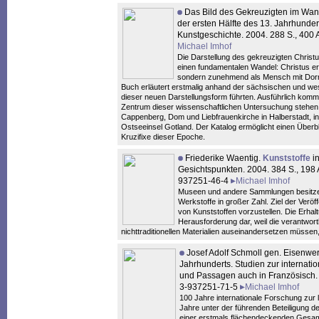
Das Bild des Gekreuzigten im Wan
der ersten Hälfte des 13. Jahrhundert
Kunstgeschichte. 2004. 288 S., 400
Michael Imhof
Die Darstellung des gekreuzigten Christu
einen fundamentalen Wandel: Christus ers
sondern zunehmend als Mensch mit Dor
Buch erläutert erstmalig anhand der sächsischen und westf
dieser neuen Darstellungsform führten. Ausführlich komme
Zentrum dieser wissenschaftlichen Untersuchung stehen 
Cappenberg, Dom und Liebfrauenkirche in Halberstadt, in
Ostseeinsel Gotland. Der Katalog ermöglicht einen Überb
Kruzifixe dieser Epoche.
Friederike Waentig.
Kunststoffe
in
Gesichtspunkten. 2004. 384 S., 198 A
937251-46-4
Michael Imhof
Museen und andere Sammlungen besitzen
Werkstoffe in großer Zahl. Ziel der Veröf
von Kunststoffen vorzustellen. Die Erhal
Herausforderung dar, weil die verantwor
nichttraditionellen Materialien auseinandersetzen müssen, 
Josef Adolf Schmoll gen. Eisenwer
Jahrhunderts. Studien zur internati
und Passagen auch in Französisch. 
3-937251-71-5
Michael Imhof
100 Jahre internationale Forschung zur 
Jahre unter der führenden Beteiligung d
einer erstmals flächendeckenden Gesamt