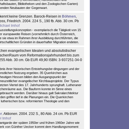
aftsbauten, Bibliotheken und den Zoologischen Garten)
utenden Neubauten der Gegenwart.
 kennt keine Grenzen. Barock-Reisen in
Böhmen
,
oss, Friedrich. 2004. 224 S., 190 fb. Abb. 30 cm. Pb
ichael Imhof
Ausstellungskonzeption - exemplarisch die Tätigkeit von 15
er europaweite Reisen (vornehmlich durch Österreich,
 sie etwa im Rahmen ihrer Ausbildung durchführten, die
irtschaftlichen Gründen in dauerhafter Migration endeten.
hen evangelischen Idealen und absolutistischer
sischenRaum vom Reformationsjahrhundert bis zum
, 255 Abb. 30 cm. Gb EUR 49,90 ISBN: 3-937251-34-0
ebnis ihrer historischen Entstehungsbe-dingungen und der
ienstlichen Nutzung ergeben. 35 Querkirchen aus
m heutigen Hessen bilden den Ausgangspunkt der
neuzeitlicher evangelischer Kirchbauprojekte. Der Typus
letzten Viertel des 17. Jahrhunderts sprunghaft. Lutheraner
irchenräume aus. Die Bauform konnte im Sinne eines
braucht werden. Darüber hinaus galt Sakralarchitektur
n griffen tief in die Planungen ein. Die Querkirchen
lutherischen bzw. reformierten Theologie und den
r
. Aktionen. 2004. 232 S., 80 Abb. 24 cm. Pb EUR
l Imhof
vantgarde der späten 1950er und frühen 1960er Jahre wie
 Werk von Günther Uecker kommt dem Handlungsmoment