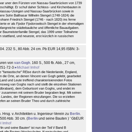
 war uner den Fürsten von Nassau-Saarbrücken von 1739
schäftigt. Er schuf daher Schloss- und Kirchenbauten in
 Nassau-Usingen und Nassau-Saarbrücken sowie in
ere Sohn Balthasar Wilhelm Stengel (1748-1824) die
Johann Friedrich Stengel (1746 - nach 1820) ins ferne
sierte er als Fjodor Fjodorowitsch Stengel in der ehemaligen
angreiche städtebauliche und öffentliche Bauaufgaben.
ur Baumeisterfamilie Stengel, das 1999 unter Teilnahme
stattfand, und neueste, erst kürzlich in russischen
004. 232 S., 80 Abb. 24 cm. Pb EUR 14,95 ISBN: 3-
uren von
van Gogh
. 160 S., 500 fb. Abb., 27 cm,
7251-72-3
Michael Imhof
e "fantastische" REise durch die Niederlande, England,
an die Orte, an denen Vincent van Gogh gelebt, gearbeitet
, Land und Leute treffend charakterisierenden Fotos
bensweg van Goghs nach und stellt die einzelnen Stationen
ordbrabant), dem Geburtsort van Goghs, und endet im
 zusammen mit seinem Bruder begraben liegt. Mit seinen
n Landes, der Regionen einzufangen. Die so erzielten
en an seinen Bruder Theo und durch zahlreiche
Hrsg. v. Architekten u. Ingenieur-Verein zu
Berlin
.
, 500 Abb. 30 cm. (
Berlin
und seine Bauten ) ' GbEUR
l Imhof
n und seine Bauten“ ist nun der Teil V Band B
lt alle Bauten (Hochschulen, Kunstschulen und