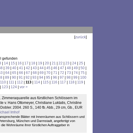
[
zurück
]
el gefunden
3
|
14
|
15
|
16
|
17
|
18
|
19
|
20
|
21
|
22
|
23
|
24
|
25
|
38
|
39
|
40
|
41
|
42
|
43
|
44
|
45
|
46
|
47
|
48
|
49
|
50
|
63
|
64
|
65
|
66
|
67
|
68
|
69
|
70
|
71
|
72
|
73
|
74
|
75
|
88
|
89
|
90
|
91
|
92
|
93
|
94
|
95
|
96
|
97
|
98
|
99
|
100
110
|
111
|
112
|
113
|
114
|
115
|
116
|
117
|
118
|
119
|
|
123
|
124
|
vor >
t. Zimmeraquarelle aus fürstlichen Schlössern im
xte v. Hans Ottomeyer, Christiane Luktatis, Christine
 Dobler. 2004. 260 S., 140 fb. Abb., 29 cm, Gb., EUR
ichael Imhof
ansprechende Blätter mit Innenräumen aus Schlössern und
. Petersburg, München und Darmstadt, angefertigt von
 die Wohnräume ihrer fürstlichen Auftraggeber in