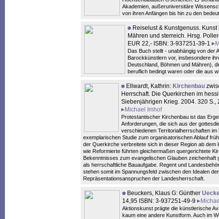
Akademien, außeruniversitäre Wissensch
von ihren Anfängen bis hin zu den bede
Reiselust & Kunstgenuss. Kunst
Mähren und sterreich. Hrsg. Poller
EUR 22,- ISBN: 3-937251-39-1
M
Das Buch stellt - unabhängig von der 
Barockkünstlern vor, insbesondere ihr
Deutschland, Böhmen und Mähren), die
beruflich bedingt waren oder die aus w
Ellwardt, Kathrin:
Kirchenbau
zwisc
Herrschaft. Die Querkirchen im hes
Siebenjährigen Krieg. 2004. 320 S.
Michael Imhof
Protestantischer Kirchenbau ist das Erg
Anforderungen, die sich aus der gottesd
verschiedenen Territorialherrschaften i
exemplarischen Studie zum organisatorischen Ablauf früh
der Querkirche verbreitete sich in dieser Region ab dem 
wie Reformierte führten gleichermaßen quergerichtete K
Bekenntnisses zum evangelischen Glauben zeichenhaft ge
als herrschaftliche Bauaufgabe. Regent und Landesbehörde
stehen somit im Spannungsfeld zwischen den Idealen der 
Repräsentationsanspruchen der Landesherrschaft.
Beuckers, Klaus G: Günther
Uecke
14,95 ISBN: 3-937251-49-9
Michae
Aktionskunst prägte die künstlerische A
kaum eine andere Kunstform. Auch im