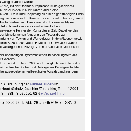
zu wenig beachtet wurde.
e Zero, mit der Uecker europäische Kunstgeschichte
en, die er in den 1960er Jahren durch eine
 von Fluxus und Happening zu einer eigenständigen Form
hung eines materiellen Kunstwerks verbunden blieben, nimmt
ifische Stellung ein. Diese wird durch seine wichtigen
Art in Amerika eindrucksvoll unterstrichen.
gewiesene Kenner der Kunst dieser Zeit. Dabei werden
er künstlerischen Nutzung von Fotografie zur
ndung von Texten und Wortcollagen in den Aktionen sowie
deren Bezüge zur Neuen E-Musik der 1950/60er Jahre,
d weitergehende Bezüge zur internationalen Aktionskust
 reichhaltigen, systematischen Bebilderung wird das
rs werden.
hrt seit dem Jahre 2000 nach Tätigkeiten in Köln und an
r hat zahlreiche Bücher und Beiträge zur Kunstgeschichte
m herausgegebener vielbeachteter Aufsatzband aus dem
und Ausraubung der
Fuldaer Juden
im
erhard /Schulz, Joachim /Zibuschka, Rudolf. 2004.
UR 8,- ISBN: 3-937251-62-6
Michael Imhof
erei. 28 S., 50 fb. Abb. 29 cm. Gh EUR 7,- ISBN: 3-