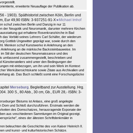
rgestellt.
rientierte, erweiterte Neuauflage der Publikation ab.
56 - 1903). Späthistorist zwischen Köln, Berlin und
 cm, Eur 49,90 ISBN: 3-937251-91-X
Michael Imhof
en schuf zwischen Berlin und Danzig in nur 11
en der Neugotik und Neuromanik, darunter mehrere Kirchen
nenausstattung gut erhaltene Rosenkranzkirche in Bad
 das Vorbild seines Lehrers Carl Schäfer, der wiederum
rg Gottlob Ungewitter geprägt war, sowie durch den
Hehl. Menken schuf Kunstwerke in Anlehnung an den
e in Anlehnung an die märkische Backsteinbauweise. Im
 im Stil der deutschen Neurenaissance und des
als umfassend zusammengestellt, beschrieben und
und Künstterateliers wird unter den Bedingungen der
erungen mit einbezogen, um ihn und sein Werk im Kontext
scher Werkübersichtskarte sowie Zitate aus Archivalien und
nhang ab. Das Buch schließt somit eine Forschungslücke
apitel
Merseburg
. Begleitband zur Ausstellung. Hrg.
04. 300 S., 80 Abb., 30 cm, Gb., EUR 28,- ISBN: 3-
seburger Bistums ist Anlass, eine groß angelegte
 im Dom und Schloß durchzuführen. Erstmals werden die
tbarkeiten des Domschatzes, herausragende Exponate der
gaben aus veschiedenen Sammlungen im Original gezeigt.
rsprüche", eines der ältesten Schriftdenkmäler in
ren beleuchten die Geschichte des von Kaiser Heinrich II.
en und kunst- und kulturhistorischen Schätze.