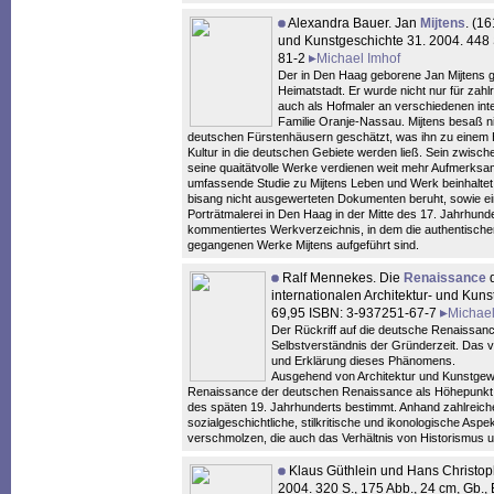
Alexandra Bauer. Jan
Mijtens
. (1
und Kunstgeschichte 31. 2004. 448 
81-2
Michael Imhof
Der in Den Haag geborene Jan Mijtens g
Heimatstadt. Er wurde nicht nur für zah
auch als Hofmaler an verschiedenen inte
Familie Oranje-Nassau. Mijtens besaß n
deutschen Fürstenhäusern geschätzt, was ihn zu einem Bi
Kultur in die deutschen Gebiete werden ließ. Sein zwi
seine quaitätvolle Werke verdienen weit mehr Aufmerksamk
umfassende Studie zu Mijtens Leben und Werk beinhaltet u.
bisang nicht ausgewerteten Dokumenten beruht, sowie ei
Porträtmalerei in Den Haag in der Mitte des 17. Jahrhunde
kommentiertes Werkverzeichnis, in dem die authentische
gegangenen Werke Mijtens aufgeführt sind.
Ralf Mennekes. Die
Renaissance
d
internationalen Architektur- und Kuns
69,95 ISBN: 3-937251-67-7
Michael
Der Rückriff auf die deutsche Renaissan
Selbstverständnis der Gründerzeit. Das 
und Erklärung dieses Phänomens.
Ausgehend von Architektur und Kunstgewer
Renaissance der deutschen Renaissance als Höhepunkt ein
des späten 19. Jahrhunderts bestimmt. Anhand zahlreich
sozialgeschichtliche, stilkritische und ikonologische Aspe
verschmolzen, die auch das Verhältnis von Historismus 
Klaus Güthlein und Hans Christoph
2004. 320 S., 175 Abb., 24 cm, Gb.