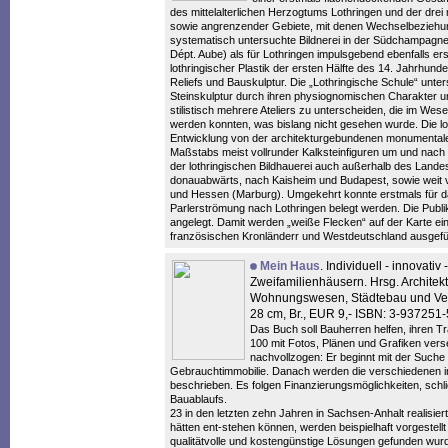
des mittelalterlichen Herzogtums Lothringen und der dre
sowie angrenzender Gebiete, mit denen Wechselbeziehung
systematisch untersuchte Bildnerei in der Südchampagn
Dépt. Aube) als für Lothringen impulsgebend ebenfalls er
lothringischer Plastik der ersten Hälfte des 14. Jahrhun
Reliefs und Bauskulptur. Die „Lothringische Schule“ unt
Steinskulptur durch ihren physiognomischen Charakter 
stilistisch mehrere Ateliers zu unterscheiden, die im Wes
werden konnten, was bislang nicht gesehen wurde. Die lo
Entwicklung von der architekturgebundenen monumentalen
Maßstabs meist vollrunder Kalksteinfiguren um und nach 
der lothringischen Bildhauerei auch außerhalb des Lande
donauabwärts, nach Kaisheim und Budapest, sowie weit 
und Hessen (Marburg). Umgekehrt konnte erstmals für da
Parlerströmung nach Lothringen belegt werden. Die Publi
angelegt. Damit werden „weiße Flecken“ auf der Karte ei
französischen Kronländerr und Westdeutschland ausgefül
Mein Haus
. Individuell - innovat
Zweifamilienhäusern. Hrsg. Archite
Wohnungswesen, Städtebau und Verk
28 cm, Br., EUR 9,- ISBN: 3-937251
Das Buch soll Bauherren helfen, ihren T
100 mit Fotos, Plänen und Grafiken ver
nachvollzogen: Er beginnt mit der Such
Gebrauchtimmobilie. Danach werden die verschiedenen
beschrieben. Es folgen Finanzierungsmöglichkeiten, schli
Bauablaufs.
23 in den letzten zehn Jahren in Sachsen-Anhalt realisie
hätten ent-stehen können, werden beispielhaft vorgestell
qualitätvolle und kostengünstige Lösungen gefunden wurd