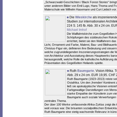
„Schwarzwald-Geschichten / Black Forest Stories“ bringt
unter anderem Bilder von Emil Lugo, Hans Thoma und Fra
Malerschule wie Wilhelm Hasemann und Curt Liebich vor.
Die
Wieskirche
als inszenierend
Studien zur internationalen Archite
224 S. 145 fb. Abb. 30 x 24 cm. E
Michael Imhof
Die Wallfahrtskirche zum Gegeißelten H
Schöpfungen des süddeutschen Rokoko 
errichtet, bietet sie den Wallfahrern d
Licht, Ornament und Farbe, Malerei, Bau- und Bildhauerku
Christus-Figur ein, definieren ihre Bedeutung und steuer
welche zugrundeliegenden Inszenierungsstrategien die W
von Architektur und Ausstattung dieses Hauptwerks bar
herausgestellt, welche Rolle die katholische Aufklärung d
Präsentation des Gegeißelten Heilands spielte.
Ruth
Baumgarte
. Vision Afrika. 
Abb. 29 x 24 cm. EUR 19,95. CHF
Ruth Baumgarte (1923–2013) reiste sei
Ostafrika. Um den ‚fremden‘ Kontinent a
ließ sie apokalyptische Visionen entste
Farbgewaltige Darstellungen von Mens
starke Empathie der Künstlerin zum viel
Baumgarte auch soziale Verwerfungen 
zentrales Thema.
Der über 100 Werke umfassende Afrika-Zyklus zeigt die Akt
weit voraus war. Die brisanten sozialpolitischen Entwickl
Ruth Baumgarte eine stetig wachsende Relevanz in künstle