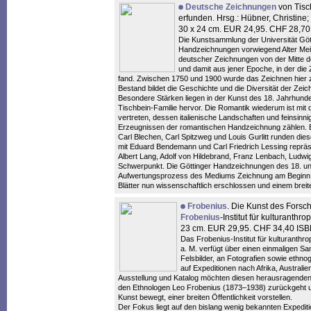
Deutsche Zeichnungen
von Tisch
erfunden. Hrsg.: Hübner, Christine;
30 x 24 cm. EUR 24,95. CHF 28,7
Die Kunstsammlung der Universität Göt
Handzeichnungen vorwiegend Alter Meis
deutscher Zeichnungen von der Mitte 
und damit aus jener Epoche, in der die
fand. Zwischen 1750 und 1900 wurde das Zeichnen hier zu 
Bestand bildet die Geschichte und die Diversität der Zeic
Besondere Stärken liegen in der Kunst des 18. Jahrhunde
Tischbein-Familie hervor. Die Romantik wiederum ist mit 
vertreten, dessen italienische Landschaften und feinsinn
Erzeugnissen der romantischen Handzeichnung zählen. B
Carl Blechen, Carl Spitzweg und Louis Gurlitt runden die
mit Eduard Bendemann und Carl Friedrich Lessing repräsen
Albert Lang, Adolf von Hildebrand, Franz Lenbach, Ludw
Schwerpunkt. Die Göttinger Handzeichnungen des 18. 
Aufwertungsprozess des Mediums Zeichnung am Beginn d
Blätter nun wissenschaftlich erschlossen und einem breit
Frobenius
. Die Kunst des Forsc
Frobenius
-Institut für kulturanth
23 cm. EUR 29,95. CHF 34,40 IS
Das Frobenius-Institut für kulturanthr
a. M. verfügt über einen einmaligen 
Felsbilder, an Fotografien sowie ethnog
auf Expeditionen nach Afrika, Austral
Ausstellung und Katalog möchten diesen herausragenden un
den Ethnologen Leo Frobenius (1873–1938) zurückgeht 
Kunst bewegt, einer breiten Öffentlichkeit vorstellen.
Der Fokus liegt auf den bislang wenig bekannten Expedit