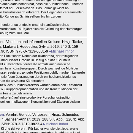
ich auch darin bemerkbar, dass die Künstler neue ¬Themen
tstadt neu -erschlossen. Das Lokale gewinnt an
wie kulturhistorisch erforscht. Der Bogen der versammelten
to Runge als Schlüsselfigur bis hin zu den
hundert neu entdeckt erscheint anlässlich eines
u verdanken: 2019 jährt sich die Gründung der Hamburger
amburg zum 100. Mal.
ien, Vereinen und informellen Kreisen. Hrsg.: Tacke,
g, Markwart; Heudecker, Sylvia. 2019. 240 S. 159
5,90 ISBN: 978-3-7319-0831-9
Michael Imhof
ten Funktionen: Neben der ›Katharsis‹, der reinigenden
 einmal Walter Gropius in Bezug auf das ›Bauhaus‹
pekt zu beachten, ferner die oftmals auch ironische
en bzw. Künstlergruppen. Durch wechselnde Motti der
sse reagieren, aktuelle Positionen publik machen, kulturelle
stlerfeste überzeugten durch ein hochambitioniertes
 an die anvisierte Käuferschaft.
bzw. des Künstlerkollektivs wurden durch den Festablauf
zw. Gruppenrepräsentation und die Konstruktionen der
en Feste zu definieren?
ltur(en) auf eine produktive Forschungstradition
l seinen Implikationen, Kontinuitäten und Zäsuren bislang
nen
. Verehrt. Geliebt. Vergessen. Hrsg.: Schneider,
 in Sachsen-Anhalt. 2019. 288 S. 8 Abb. , 220 fb. Abb.
0 ISBN: 978-3-7319-0823-4
Michael Imhof
Kirche tief verehrt. Für Luther war sie die „liebe, werte
hielt. Doch bei seinen protestantischen Nachfahren ist sie