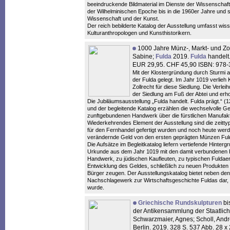
beeindruckende Bildmaterial im Dienste der Wissenschaf
der Wilhelminischen Epoche bis in die 1960er Jahre und sp
Wissenschaft und der Kunst.
Der reich bebilderte Katalog der Ausstellung umfasst wis
Kulturanthropologen und Kunsthistorikern.
1000 Jahre Münz-, Markt- und Z
Sabine;
Fulda
2019.
Fulda
handelt
EUR 29,95. CHF 45,90 ISBN: 978
Mit der Klostergründung durch Sturmi 
der Fulda gelegt. Im Jahr 1019 verlieh 
Zollrecht für diese Siedlung. Die Verlei
der Siedlung am Fuß der Abtei und erhob
Die Jubiläumsausstellung „Fulda handelt. Fulda prägt.“ 
und der begleitende Katalog erzählen die wechselvolle Ge
zunftgebundenen Handwerk über die fürstlichen Manufakt
Wiederkehrendes Element der Ausstellung sind die zeitty
für den Fernhandel gefertigt wurden und noch heute werd
verändernde Geld von den ersten geprägten Münzen Fuld
Die Aufsätze im Begleitkatalog liefern vertiefende Hinte
Urkunde aus dem Jahr 1019 mit den damit verbundenen Re
Handwerk, zu jüdischen Kaufleuten, zu typischen Fuld
Entwicklung des Geldes, schließlich zu neuen Produkten
Bürger zeugen. Der Ausstellungskatalog bietet neben den 
Nachschlagewerk zur Wirtschaftsgeschichte Fuldas dar, de
wurde.
Griechische Rundskulpturen
bi
der Antikensammlung der Staatliche
Schwarzmaier, Agnes; Scholl, And
Berlin. 2019. 328 S. 537 Abb. 28 