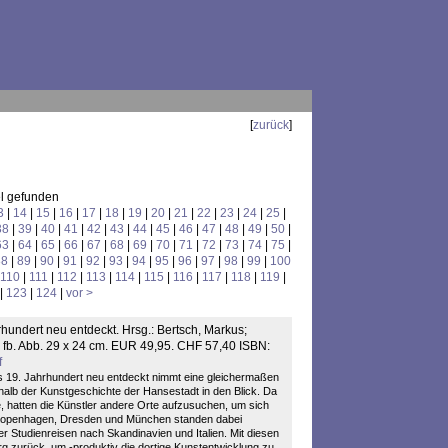
[
zurück
]
el gefunden
3
|
14
|
15
|
16
|
17
|
18
|
19
|
20
|
21
|
22
|
23
|
24
|
25
|
38
|
39
|
40
|
41
|
42
|
43
|
44
|
45
|
46
|
47
|
48
|
49
|
50
|
63
|
64
|
65
|
66
|
67
|
68
|
69
|
70
|
71
|
72
|
73
|
74
|
75
|
88
|
89
|
90
|
91
|
92
|
93
|
94
|
95
|
96
|
97
|
98
|
99
|
100
110
|
111
|
112
|
113
|
114
|
115
|
116
|
117
|
118
|
119
|
|
123
|
124
|
vor >
rhundert neu entdeckt. Hrsg.: Bertsch, Markus;
4 fb. Abb. 29 x 24 cm. EUR 49,95. CHF 57,40 ISBN:
f
s 19. Jahrhundert neu entdeckt nimmt eine gleichermaßen
halb der Kunstgeschichte der Hansestadt in den Blick. Da
 hatten die Künstler andere Orte aufzusuchen, um sich
 Kopenhagen, Dresden und München standen dabei
 Studienreisen nach Skandinavien und Italien. Mit diesen
 zurück, um -produktiv die dortige Kunstentwicklung zu