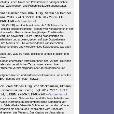
auch das Leben hinter den Palastmauern nachgezeichnet.
Fotos, Zeichnungen und Plänen großzügig ausgestattet.
rliner Künstlerinnen 1867. Hrsg.: Verein der Berliner
na. 2019. 224 S. 253 fb. Abb. 28 x 24 cm. EUR
319-0812-8
Michael Imhof
1867 (VdBK) setzt sich seit mehr als 150 Jahren für die
nd die gleichberechtigte Teilhabe von Künstlerinnen in der
ation wird im Geiste dieser langjährigen Tradition das
stellt und gewürdigt. Die im Katalog präsentierten 40
rlin leben und arbeiten, geben auf zwei Doppelseiten
 ihre Ateliers ein. Die verschiedenen künstlerischen
 faszinierendes und vielschichtiges Kaleidoskop, das auch
auptstadt. Was es heißt, Teil dieser langen Tradition und
edern.
 nach ehemaligen Vorstreiterinnen des Vereins, die ihnen
teils sehr persönlichen Texte nutzen sie um ihre
 früheren Vereinsmitglieder oder deren politische und
eitgenössischen und historischen Positionen und arbeiten
BK - damals wie heute - heraus.
ack Forest Stories. Hrsg.: von Stockhausen, Tilmann;
ustinermuseum. Dtsch.; Engl. 2019. 224 S. 109 fb.
F 34,40 ISBN: 978-3-7319-0579-0
Michael Imhof
st mit so vielen Sehnsüchten und Klischees behaftet wie
m Augustinermuseum eine umfangreiche Sammlung von
s. Viele Werke feiern die Schönheit der Landschaft oder
g erzählen sie aber auch Geschichten vom Leben der
igkeiten des Wetters. Der Katalog zur Ausstellung