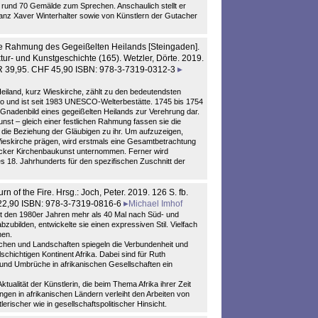
 rund 70 Gemälde zum Sprechen. Anschaulich stellt er
nz Xaver Winterhalter sowie von Künstlern der Gutacher
e Rahmung des Gegeißelten Heilands [Steingaden].
ktur- und Kunstgeschichte (165). Wetzler, Dörte. 2019.
UR 39,95. CHF 45,90 ISBN: 978-3-7319-0312-3
eiland, kurz Wieskirche, zählt zu den bedeutendsten
und ist seit 1983 UNESCO-Welterbestätte. 1745 bis 1754
as Gnadenbild eines gegeißelten Heilands zur Verehrung dar.
nst – gleich einer festlichen Rahmung fassen sie die
n die Beziehung der Gläubigen zu ihr. Um aufzuzeigen,
ieskirche prägen, wird erstmals eine Gesamtbetrachtung
ocker Kirchenbaukunst unternommen. Ferner wird
es 18. Jahrhunderts für den spezifischen Zuschnitt der
Turn of the Fire. Hrsg.: Joch, Peter. 2019. 126 S. fb.
 22,90 ISBN: 978-3-7319-0816-6
Michael Imhof
t den 1980er Jahren mehr als 40 Mal nach Süd- und
bzubilden, entwickelte sie einen expressiven Stil. Vielfach
hen.
chen und Landschaften spiegeln die Verbundenheit und
schichtigen Kontinent Afrika. Dabei sind für Ruth
und Umbrüche in afrikanischen Gesellschaften ein
ualität der Künstlerin, die beim Thema Afrika ihrer Zeit
ungen in afrikanischen Ländern verleiht den Arbeiten von
rischer wie in gesellschaftspolitischer Hinsicht.