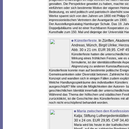
gestalten. Die Perspektive geweitet zu haben, machte s
einführten oder sich bestimmte Motive der eigenen Heima
Bedeutung, es wird politisch und patriotisch überhöht so
Werke spannt sich von den Jahren um 1800 mit Philipp Ot
impressionistischen Vertretern der Avantgarde um 1900.
Der Ausstellungskatalog Hamburger Schule. Das 19. Jahr
Doppeljubiläums und ist einer fruchtbaren Kooperation z
Kunsthalle zum 150. Mal und diejenige der Universität H
Künstlerfeste
. In Zünften, Akadem
Andreas; Münch, Birgit Ulrike; Herzo
Abb. 30 x 21 cm. EUR 39,95. CHF 4
Künstlerfeste hatten die unterschiedlichs
Wirkung eines fröhlichen Festes, wie es
formulierte, ist der identitätsstiftende As
Abgrenzung zu anderen Kunstauffassung
Künstlerfeste konnte man auf bestimmte politische Ereigni
Gemeinsamkeiten oder Diversität betonen. Zahlreiche Kün
Konzept und wandten sich in einigen Fällen zudem explizit
Welche Handlungsspielräume des individuellen Künstlers 
ausgeschöpft? Wie sind die Möglichkeiten der Autoren- b
geschlechtlichen Identität innerhalb der unterschiedlichst
Während das Thema der höfischen und städtischen Festku
zurückblickt, ist die Geschichte des Künstlerfestes mit al
noch nicht erschöpfend behandelt worden.
Maria zwischen den Konfessio
Katja; Stiftung Luthergedenkstätten
30 x 24 cm. EUR 29,95. CHF 34,4
Maria wird bis heute in der katholischen 
Magd“, auf die er zahlreiche Predigten 