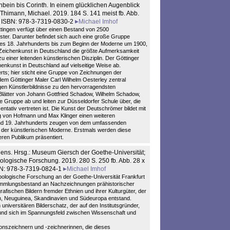
bein bis Corinth. In einem glücklichen Augenblick
 Thimann, Michael. 2019. 184 S. 141 meist fb. Abb.
0 ISBN: 978-3-7319-0830-2
Michael Imhof
tingen verfügt über einen Bestand von 2500
ter. Darunter befindet sich auch eine große Gruppe
des 18. Jahrhunderts bis zum Beginn der Moderne um 1900,
 Zeichenkunst in Deutschland die größte Aufmerksamkeit
einer leitenden künstlerischen Disziplin. Der Göttinger
henkunst in Deutschland auf vielseitige Weise ab.
rts; hier sticht eine Gruppe von Zeichnungen der
dem Göttinger Maler Carl Wilhelm Oesterley zentral
igen Künstlerbildnisse zu den hervorragendsten
lätter von Johann Gottfried Schadow, Wilhelm Schadow,
se Gruppe ab und leiten zur Düsseldorfer Schule über, die
tativ vertreten ist. Die Kunst der Deutschrömer bildet mit
ig von Hofmann und Max Klinger einen weiteren
und 19. Jahrhunderts zeugen von dem umfassenden
er künstlerischen Moderne. Erstmals werden diese
eren Publikum präsentiert.
hens. Hrsg.: Museum Giersch der Goethe-Universität;
ropologische Forschung. 2019. 280 S. 250 fb. Abb. 28 x
BN: 978-3-7319-0824-1
Michael Imhof
opologische Forschung an der Goethe-Universität Frankfurt
Sammlungsbestand an Nachzeichnungen prähistorischer
rafischen Bildern fremder Ethnien und ihrer Kulturgüter, der
ien, Neuguinea, Skandinavien und Südeuropa entstand.
iversitären Bilderschatz, der auf den Institutsgründer,
und sich im Spannungsfeld zwischen Wissenschaft und
ionszeichnern und -zeichnerinnen, die dieses