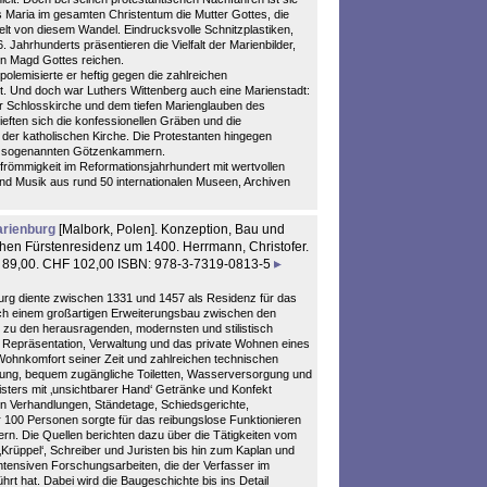
 Maria im gesamten Christentum die Mutter Gottes, die
lt von diesem Wandel. Eindrucksvolle Schnitzplastiken,
 Jahrhunderts präsentieren die Vielfalt der Marienbilder,
en Magd Gottes reichen.
 polemisierte er heftig gegen die zahlreichen
t. Und doch war Luthers Wittenberg auch eine Marienstadt:
der Schlosskirche und dem tiefen Marienglauben des
eften sich die konfessionellen Gräben und die
er katholischen Kirche. Die Protestanten hingegen
e in sogenannten Götzenkammern.
nfrömmigkeit im Reformationsjahrhundert mit wertvollen
und Musik aus rund 50 internationalen Museen, Archiven
rienburg
[Malbork, Polen]. Konzeption, Bau und
en Fürstenresidenz um 1400. Herrmann, Christofer.
UR 89,00. CHF 102,00 ISBN: 978-3-7319-0813-5
urg diente zwischen 1331 und 1457 als Residenz für das
h einem großartigen Erweiterungsbau zwischen den
 zu den herausragenden, modernsten und stilistisch
für Repräsentation, Verwaltung und das private Wohnen eines
 Wohnkomfort seiner Zeit und zahlreichen technischen
izung, bequem zugängliche Toiletten, Wasserversorgung und
sters mit ‚unsichtbarer Hand‘ Getränke und Konfekt
en Verhandlungen, Ständetage, Schiedsgerichte,
r 100 Personen sorgte für das reibungslose Funktionieren
ern. Die Quellen berichten dazu über die Tätigkeiten vom
Krüppel‘, Schreiber und Juristen bis hin zum Kaplan und
intensiven Forschungsarbeiten, die der Verfasser im
t hat. Dabei wird die Baugeschichte bis ins Detail