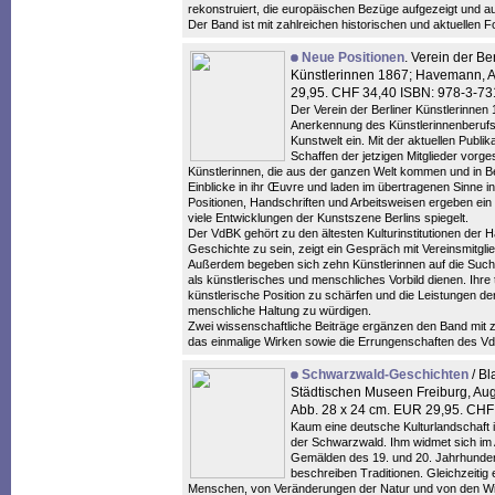
rekonstruiert, die europäischen Bezüge aufgezeigt und 
Der Band ist mit zahlreichen historischen und aktuellen 
Neue Positionen
. Verein der Be
Künstlerinnen 1867; Havemann, An
29,95. CHF 34,40 ISBN: 978-3-7
Der Verein der Berliner Künstlerinnen 
Anerkennung des Künstlerinnenberufs u
Kunstwelt ein. Mit der aktuellen Publik
Schaffen der jetzigen Mitglieder vorge
Künstlerinnen, die aus der ganzen Welt kommen und in Be
Einblicke in ihr Œuvre und laden im übertragenen Sinne in
Positionen, Handschriften und Arbeitsweisen ergeben ein
viele Entwicklungen der Kunstszene Berlins spiegelt.
Der VdBK gehört zu den ältesten Kulturinstitutionen der H
Geschichte zu sein, zeigt ein Gespräch mit Vereinsmitgli
Außerdem begeben sich zehn Künstlerinnen auf die Suche
als künstlerisches und menschliches Vorbild dienen. Ihre 
künstlerische Position zu schärfen und die Leistungen der
menschliche Haltung zu würdigen.
Zwei wissenschaftliche Beiträge ergänzen den Band mit z
das einmalige Wirken sowie die Errungenschaften des Vd
Schwarzwald-Geschichten
/ Bl
Städtischen Museen Freiburg, Aug
Abb. 28 x 24 cm. EUR 29,95. CH
Kaum eine deutsche Kulturlandschaft i
der Schwarzwald. Ihm widmet sich i
Gemälden des 19. und 20. Jahrhundert
beschreiben Traditionen. Gleichzeiti
Menschen, von Veränderungen der Natur und von den Widr