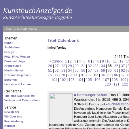
[
Home
]
[
Titel-Datenbank
]
Themen
Titel-Datenbank
Kunst
Architektur
Imhof Verlag
Design
2466 Tit
Foto, Film, Medien
< zurück
|
1
|
2
|
3
|
4
|
5
|
6
|
7
|
8
|
9
|
10
|
11
|
12
|
1
Denkmalpflege
26
|
27
|
28
|
29
|
30
|
31
|
32
|
33
|
34
|
35
|
36
|
37
|
Archäologie
51
|
52
|
53
|
54
|
55
|
56
|
57
|
58
|
59
|
60
|
61
|
62
|
Kinderbücher
76
|
77
|
78
|
79
|
80
|
81
|
82
|
83
|
84
|
85
|
86
|
87
|
Orte und Regionen
|
101
|
102
|
103
|
104
|
105
|
106
|
107
|
108
|
109
|
Epochen
120
|
121
|
122
Lehren und Lernen
Recherche
Hamburger Schule
. Das 19. Jah
Titel und Sachgebiete
Wenderholm, Iris. 2019. 496 S. 30
Verlage und Zeitschriften
978-3-7319-0825-8
Michael Imho
Service
Die Ausstellung Hamburger Schule. Da
Newsletter
bewegte wie faszinierende Phase inner
Wir über uns
Hamburg über keine Akademie verfügte,
weiterzuentwickeln. Die Akademien in
Ihre Werbung
besonders hoch im Kurs. Zudem unternahmen die Künstler
Kontakt
prägenden Erfahrungen im Kopf kehrten sie nach Hamburg