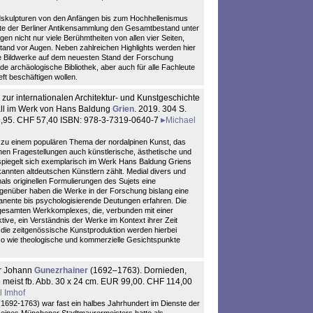
dskulpturen von den Anfängen bis zum Hochhellenismus
hte der Berliner Antikensammlung den Gesamtbestand unter
en nicht nur viele Berühmtheiten von allen vier Seiten,
ustand vor Augen. Neben zahlreichen Highlights werden hier
ene Bildwerke auf dem neuesten Stand der Forschung
ede archäologische Bibliothek, aber auch für alle Fachleute
eft beschäftigen wollen.
zur internationalen Architektur- und Kunstgeschichte
fall im Werk von Hans Baldung
Grien
. 2019. 304 S.
 49,95. CHF 57,40 ISBN: 978-3-7319-0640-7
Michael
0 zu einem populären Thema der nordalpinen Kunst, das
hen Fragestellungen auch künstlerische, ästhetische und
t spiegelt sich exemplarisch im Werk Hans Baldung Griens
annten altdeutschen Künstlern zählt. Medial divers und
ls originellen Formulierungen des Sujets eine
genüber haben die Werke in der Forschung bislang eine
ente bis psychologisierende Deutungen erfahren. Die
s gesamten Werkkomplexes, die, verbunden mit einer
tive, ein Verständnis der Werke im Kontext ihrer Zeit
 die zeitgenössische Kunstproduktion werden hierbei
so wie theologische und kommerzielle Gesichtspunkte
r Johann
Gunezrhainer
(1692–1763). Dornieden,
 meist fb. Abb. 30 x 24 cm. EUR 99,00. CHF 114,00
l Imhof
692-1763) war fast ein halbes Jahrhundert im Dienste der