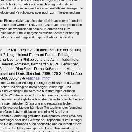
ht haben. Die Autorin berücksichtigt besonders vor dem
70er-Jahre) erstmals in diesem Umfang und in dieser
schickt und überzeugend in seinen vielfältigen Bezügen zur
thologie und Psychologie, aber auch zum Theater und zur
mit Bildmaterialien auseinander, die bislang unveröffentlicht
untersucht werden. Die Arbeit basiert auf einer profunden
nalysen mit wesentlichen neuen Erkenntnissen zum
 eine kunst- und kunstgeschichtliche Kontextualisierung
 Fotografie und fungiert demgemäß als ein sinnvolles
re – 15 Millionen Investitionen. Berichte der Stiftung
d 7. Hrsg: Helmut-Eberhard Paulus. Beiträge:
ghart, Johann Philipp Jung und Achim Todenhöfer,
Hendrik Romstedt, Bernhard Mai, Veit Gröschner,
e Bohrloch, Dina Sperl, Diana Kußauer und Manuela
iegel und Doris Steindorf. 2009. 120 S., 149 fb. Abb,
8-3-86568-547-6
Michael Imhof
der Obhut der Stiftung Thüringer Schlösser und Gärten.
n hoher und dringend notwendiger Sanierungs- und
ind vielfältige und wertvolle Ausstattungen erhalten.
und die Wandmalereien der Dichterzimmer zählen zu den
zen, war es dringlichste Aufgabe, zunächst die Dächer und
r systematischen Erfassung und restauratorischen
Schwerpunkte der künftigen Restaurierungen festgelegt,
n Grundsätzen diskutiert und eine Vielzahl von
rechten Sanierung getroffen. Behutsam wurden etwa das
estflügel oder das Gentzsche Treppenhaus im Ostflügel
nd Restaurierungen auch nachhaltig und dauerhaft für die
alt in den Mittelpunkt gestellt. Diese Kontinuität sorgt