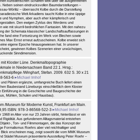
nen künstlerischen Schaffen weit über die ausgetretenen
us. Neben seinen eindrucksvollen Baumdarstellungen –
ssau-Wörlitz – überrascht Kolbe durch die Darstellung
paradiesische Welt Arkadiens taucht Kolbe in eine üppige
Faune und Nymphen, aber auch eher kämpferisch und
engestalten. Den ewigen Zyklus des Werdens und
n wie mit skurril-bedrohlichen Fantasien. Mit den nahezu
ung der Schemata klassischer Landschaftsauffassungen in
e fand eine Fortsetzung im Werk von Blechen sowie
eines Max Ernst erneut aufzuscheinen. Kolbe erweist sich
seine eigene Epoche hinausgewiesen hat. In unserer
rscheint, gewinnen Kolbes Szenerien einer urwüchsigen,
druckende Sinndimension.
mit Kloster Lüne. Denkmaltopographie
kmale in Niedersachsen Band 22.1. Hrsg.:
kmalpflege /Winghart, Stefan. 2009. 632 S. 30 x 21
68-563-6
Michael Imhof
n und Plänen ergänzte, umfangreiche Buch liefert einen
schen Baubestand Lüneburgs einschließlich dem Kloster
e Einführung in die Geschichte und Baugeschichte der
thaus, Mühlen, Schulen und Hausbau).
eum /Museum für Moderne Kunst, Frankfurt am Main.
29,95 ISBN: 978-3-86568-522-3
Michael Imhof
 1968 im Alter von nur 23 Jahren stirbt, hinterlässt er ein
Rigidität. Aus gefundenem Alltagsmaterial entstehen
 Objekt-, Ton- und Filmmontagen, die das Konzept der
e Formalismus Roehrs aber viel reichhaltiger und
sten Blick erscheinen mag, zeigt sowohl die vom MMK Museum
nd Städel Museum präsentierte Ausstellung Peter Roehr –