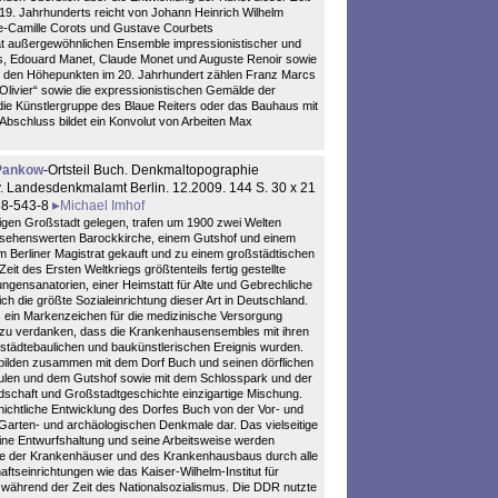
 19. Jahrhunderts reicht von Johann Heinrich Wilhelm
e-Camille Corots und Gustave Courbets
tät außergewöhnlichen Ensemble impressionistischer und
s, Edouard Manet, Claude Monet und Auguste Renoir sowie
 den Höhepunkten im 20. Jahrhundert zählen Franz Marcs
livier“ sowie die expressionistischen Gemälde der
die Künstlergruppe des Blaue Reiters oder das Bauhaus mit
bschluss bildet ein Konvolut von Arbeiten Max
-Pankow
-Ortsteil Buch. Denkmaltopographie
. Landesdenkmalamt Berlin. 12.2009. 144 S. 30 x 21
68-543-8
Michael Imhof
utigen Großstadt gelegen, trafen um 1900 zwei Welten
er sehenswerten Barockkirche, einem Gutshof und einem
m Berliner Magistrat gekauft und zu einem großstädtischen
it des Ersten Weltkriegs größtenteils fertig gestellte
ngensanatorien, einer Heimstatt für Alte und Gebrechliche
h die größte Sozialeinrichtung dieser Art in Deutschland.
s ein Markenzeichen für die medizinische Versorgung
 zu verdanken, dass die Krankenhausensembles mit ihren
tädtebaulichen und baukünstlerischen Ereignis wurden.
bilden zusammen mit dem Dorf Buch und seinen dörflichen
len und dem Gutshof sowie mit dem Schlosspark und der
ndschaft und Großstadtgeschichte einzigartige Mischung.
hichtliche Entwicklung des Dorfes Buch von der Vor- und
, Garten- und archäologischen Denkmale dar. Das vielseitige
ine Entwurfshaltung und seine Arbeitsweise werden
te der Krankenhäuser und des Krankenhausbaus durch alle
tseinrichtungen wie das Kaiser-Wilhelm-Institut für
 während der Zeit des Nationalsozialismus. Die DDR nutzte