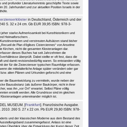
s und profunder Literaturkenntnis geschöpfte Texte sowie
 20. Jahrhundert und zur aktuellen Position Israels in der
dhöfe.
terzienserklöster
in Deutschland, Österreich und der
 240 S. 32 x 24 cm. Gb EUR 39,95 ISBN: 978-3-
it jeher starke Aufmerksamkeit bei Kunsthistorikern und
und Heimatforschern. .
Kunstinventaren und verstreuten Aufsätzen stand bisher
„Recueil de Plan d’églises Cisterciennes“ von Anselme
 die Kirchen, nicht die gesamten Klosteranlagen dar.
rfasser dieses Buches hat seit Jahrzehnten die
erhältnisse überprüft. Dabei stellte er oft fest, dass die
haft und damit revisionsbedürftig waren. So entstanden völlig
it der für die Zisterzienser typischen Raumfolge erfassen.
enn die mittelalterliche Anlage später verändert oder gar
 bzw. alten Plänen und Urkunden geforscht und eine
er die Bauentwicklung zu vermitteln, wurde neben der
ocke Bausubstanz (als äußerer Baukörper, nicht in ihrer
r, was ihn „vor Ort“ erwartet. Selbst Pläne völlig
nten erstellt werden. Alle Grundrisse sind im gleichen
 Klosteranlagen untereinander möglich ist.
DEL MUSEUM. [
Frankfurt
]. Französische Ausgabe.
ax. 2010. 260 S. 27 x 22 cm. Pb EUR 29,80 ISBN: 978-
underts und der klassischen Moderne aus dem Bestand des
Ausstellungsband zusammengefasst. Anlass ist eine
den Überblick über die Entwicklung der Kunst dieser Zeit