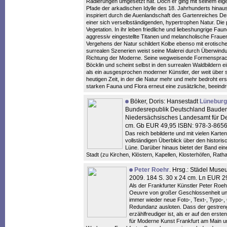
Radierungen umgesetzt hat. Doch er ging mit seinem eige
Pfade der arkadischen Idylle des 18. Jahrhunderts hina
inspiriert durch die Auenlandschaft des Gartenreiches De
einer sich verselbständigenden, hypertrophen Natur. Die 
Vegetation. In ihr leben friedliche und liebeshungrige 
aggressiv eingestellte Titanen und melancholische Frau
Vergehens der Natur schildert Kolbe ebenso mit erotische
surrealen Szenerien weist seine Malerei durch Überwind
Richtung der Moderne. Seine wegweisende Formensprach
Böcklin und scheint selbst in den surrealen Waldbildern 
als ein ausgesprochen moderner Künstler, der weit über 
heutigen Zeit, in der die Natur mehr und mehr bedroht e
starken Fauna und Flora erneut eine zusätzliche, beein
Böker, Doris: Hansestadt
Lüneburg
Bundesrepublik Deutschland Bauden
Niedersächsisches Landesamt für Den
cm. Gb EUR 49,95 ISBN: 978-3-865
Das reich bebilderte und mit vielen Karte
vollständigen Überblick über den histori
Lüne. Darüber hinaus bietet der Band ein
Stadt (zu Kirchen, Klöstern, Kapellen, Klosterhöfen, Ra
Peter Roehr
. Hrsg.: Städel Mus
2009. 184 S. 30 x 24 cm. Ln EUR 
Als der Frankfurter Künstler Peter Roehr
Oeuvre von großer Geschlossenheit und 
immer wieder neue Foto-, Text-, Typo-,
Redundanz ausloten. Dass der gestreng
erzählfreudiger ist, als er auf den er
für Moderne Kunst Frankfurt am Main u