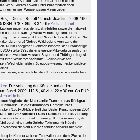
scheinende Katalog. Dieser enthält neben einem
 das Werk Roehrs sowohl unter kunsthistorischen
 Erinnern einiger Weggenossen Raum geben.
 Hrsg.: Diemer, Rudolf /Jenrich, Joachim. 2009. 160
,95 ISBN: 978-3-86568-349-6
Michael Imhof
ablagerungen aus dem Erdmittelalter sowie die Tätigkeit
ägen das durch sanft gewellte Höhenzüge und durch
eutige Erscheinungsbild der Rhön. Die bereits 2000 v. Chr.
elalter durch großflächige Waldrodung vom Land der
n. Nur in entlegenen Gebieten konnten sich urwaldartige
SCO stellte 1991 die einzigartige Mittelgebirgslandschaft
ändereck zwischen Hessen, Bayern und Thüringen liegt sie
 mit ihren Waldstorchschnabel-Goldhaferwiesen,
asen, Wacholderheiden, Streuobstwiesen, Heckengebieten
arten.
 Rhön zeigen, aber auch für den Schutz ihrer empfindlichen
ncken
. Die Anbetung der Könige und andere
um Basel. 2009. 112 S., 60 Abb. 22 x 30 cm. Gb EUR
Michael Imhof
eten Mitglieder der Malerfamilie Francken das Rückgrat
Frühbarock. Ein grossformatiges Gemälde ihres
rancken (1581–1642), erhielt das Basler Kunstmuseum 2004
ntasie und Witz schildert Frans Francken dort die Anbetung
 in jener lockeren und schwungvollen Lasurmalerei, die
 Tafel durch eine nachträgliche Fixierung mit Nägeln
 verbesserte nicht nur die Stabilität sondern auch die
llung im Kontext weiterer Trouvaillen aus dem Œuvre des