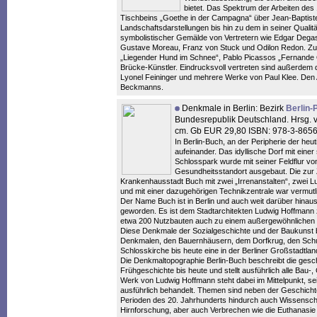
bietet. Das Spektrum der Arbeiten des
Tischbeins „Goethe in der Campagna“ über Jean-Baptist
Landschaftsdarstellungen bis hin zu dem in seiner Quali
symbolistischer Gemälde von Vertretern wie Edgar Dega
Gustave Moreau, Franz von Stuck und Odilon Redon. Zu
„Liegender Hund im Schnee“, Pablo Picassos „Fernande O
Brücke-Künstler. Eindrucksvoll vertreten sind außerdem 
Lyonel Feininger und mehrere Werke von Paul Klee. Den A
Beckmanns.
Denkmale in Berlin: Bezirk
Berlin
Bundesrepublik Deutschland. Hrsg. v
cm. Gb EUR 29,80 ISBN: 978-3-865
In Berlin-Buch, an der Peripherie der he
aufeinander. Das idyllische Dorf mit ein
Schlosspark wurde mit seiner Feldflur vo
Gesundheitsstandort ausgebaut. Die zur Ze
Krankenhausstadt Buch mit zwei „Irrenanstalten“, zwei Lu
und mit einer dazugehörigen Technikzentrale war vermutlic
Der Name Buch ist in Berlin und auch weit darüber hinau
geworden. Es ist dem Stadtarchitekten Ludwig Hoffmann
etwa 200 Nutzbauten auch zu einem außergewöhnlichen s
Diese Denkmale der Sozialgeschichte und der Baukunst 
Denkmalen, den Bauernhäusern, dem Dorfkrug, den Schu
Schlosskirche bis heute eine in der Berliner Großstadtla
Die Denkmaltopographie Berlin-Buch beschreibt die gesc
Frühgeschichte bis heute und stellt ausführlich alle Bau-
Werk von Ludwig Hoffmann steht dabei im Mittelpunkt, se
ausführlich behandelt. Themen sind neben der Geschich
Perioden des 20. Jahrhunderts hindurch auch Wissenschaf
Hirnforschung, aber auch Verbrechen wie die Euthanasie