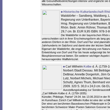
alle Gesundheitseinrichtungen intensiv und ergänzte sie 
Wissenschaften.
Historische Kulturlandschaft Rh
Walddörfer – Sandberg, Waldberg, L
Regierung von Unterfranken, Bayeri
Hrsg. Regierung von Unterfranken, 
Rhön. Beitr.: Armin Röhrer, Thomas Bü
29,7 cm. Br. EUR 9,95 ISBN: 978-3
Die Walddörfer in der bayerischen Rhön
unterscheiden sich in ihrer Erscheinungsform als lang g
anderen Dörfern in der Rhön. Dorf und Flur sind planmä
Jahrhunderts im Salzforst und damit eine der letzten Sie
Eigenart der Walddörfer, die enge Verzahnung von Naturvo
Entwicklung von Dorf und Flur bis heute aufgezeigt bis h
Biosphärenreservat bieten. Ein weiterer wichtiger Aspekt 
herausragendes Wallfahrtsziel.
Carl Wilhelm
Kolbe
d. Ä. (1759-18
Norbert /Stadt Dessau. Mit Beiträg
Dettmar, Annette Dorgerloh, Jörn Ga
Lutz, Norbert Michels, Michael Nie
Schultz, Agnes Thum, Bernhard von
2009. 320 S. 30,0 x 24,0 cm. Gb 
Ausstellungskatalog zur Sonderausstel
„Carl Wilhelm Kolbe d. Ä. (1759-1835):
Künstler, Philologe, Patriot“ 24.04. bis 13.06.2010 in de
im Kunsthaus Zürich Carl Wilhelm Kolbe ist eine der schi
Der einst am berühmten Basedowschen Philantropin in Des
berühmten Schweizer Maler-Poeten Salomon Gessner be