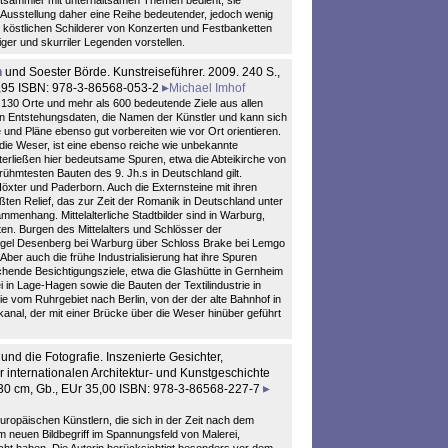
tsammler mit unterhaltsamen Themen bedient; sie
e Ausstellung daher eine Reihe bedeutender, jedoch wenig
s köstlichen Schilderer von Konzerten und Festbanketten
ger und skurriler Legenden vorstellen.
n
und Soester Börde. Kunstreiseführer. 2009. 240 S.,
9,95 ISBN: 978-3-86568-053-2
Michael Imhof
d 130 Orte und mehr als 600 bedeutende Ziele aus allen
en Entstehungsdaten, die Namen der Künstler und kann sich
 und Pläne ebenso gut vorbereiten wie vor Ort orientieren.
 die Weser, ist eine ebenso reiche wie unbekannte
nterließen hier bedeutsame Spuren, etwa die Abteikirche von
ühmtesten Bauten des 9. Jh.s in Deutschland gilt.
xter und Paderborn. Auch die Externsteine mit ihren
ten Relief, das zur Zeit der Romanik in Deutschland unter
menhang. Mittelalterliche Stadtbilder sind in Warburg,
n. Burgen des Mittelalters und Schlösser der
gel Desenberg bei Warburg über Schloss Brake bei Lemgo
er auch die frühe Industrialisierung hat ihre Spuren
hende Besichtigungsziele, etwa die Glashütte in Gernheim
 in Lage-Hagen sowie die Bauten der Textilindustrie in
nie vom Ruhrgebiet nach Berlin, von der der alte Bahnhof in
kanal, der mit einer Brücke über die Weser hinüber geführt
und die Fotografie. Inszenierte Gesichter,
 internationalen Architektur- und Kunstgeschichte
x 30 cm, Gb., EUr 35,00 ISBN: 978-3-86568-227-7
europäischen Künstlern, die sich in der Zeit nach dem
 neuen Bildbegriff im Spannungsfeld von Malerei,