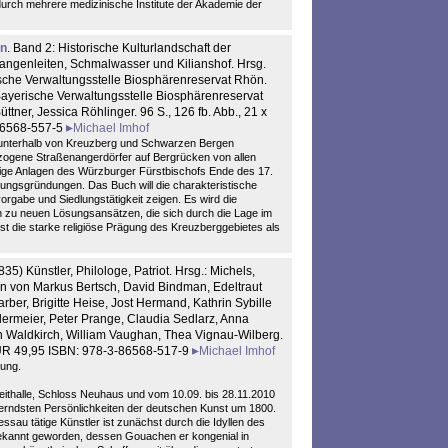
durch mehrere medizinische Institute der Akademie der
ön
. Band 2: Historische Kulturlandschaft der
angenleiten, Schmalwasser und Kilianshof. Hrsg.
sche Verwaltungsstelle Biosphärenreservat Rhön.
Bayerische Verwaltungsstelle Biosphärenreservat
ttner, Jessica Röhlinger. 96 S., 126 fb. Abb., 21 x
-86568-557-5
Michael Imhof
 unterhalb von Kreuzberg und Schwarzen Bergen
ezogene Straßenangerdörfer auf Bergrücken von allen
ßige Anlagen des Würzburger Fürstbischofs Ende des 17.
dlungsgründungen. Das Buch will die charakteristische
rgabe und Siedlungstätigkeit zeigen. Es wird die
in zu neuen Lösungsansätzen, die sich durch die Lage im
ist die starke religiöse Prägung des Kreuzberggebietes als
35) Künstler, Philologe, Patriot. Hrsg.: Michels,
en von Markus Bertsch, David Bindman, Edeltraut
rber, Brigitte Heise, Jost Hermand, Kathrin Sybille
dermeier, Peter Prange, Claudia Sedlarz, Anna
 Waldkirch, William Vaughan, Thea Vignau-Wilberg.
EUR 49,95 ISBN: 978-3-86568-517-9
Michael Imhof
lung.
r Reithalle, Schloss Neuhaus und vom 10.09. bis 28.11.2010
llerndsten Persönlichkeiten der deutschen Kunst um 1800.
sau tätige Künstler ist zunächst durch die Idyllen des
kannt geworden, dessen Gouachen er kongenial in