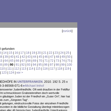
[
zurück
]
el gefunden
3
|
14
|
15
|
16
|
17
|
18
|
19
|
20
|
21
|
22
|
23
|
24
|
25
|
38
|
39
|
40
|
41
|
42
|
43
|
44
|
45
|
46
|
47
|
48
|
49
|
50
|
63
|
64
|
65
|
66
|
67
|
68
|
69
|
70
|
71
|
72
|
73
|
74
|
75
|
88
|
89
|
90
|
91
|
92
|
93
|
94
|
95
|
96
|
97
|
98
|
99
|
100
110
|
111
|
112
|
113
|
114
|
115
|
116
|
117
|
118
|
119
|
|
123
|
124
|
vor >
RIEDHÖFE IN
UNTERFRANKEN
. 2010. 192 S. 25 x
78-3-86568-071-6
Michael Imhof
tenswerter Judenfriedhöfe. Oft weit draußen in der Feldflur
recht schmucklosen Grabsteinreihen doch wertvolle
n gläubigen Juden ist der Friedhof ein „Guter Ort“; hier hat
 bis zum „Jüngsten Tag“.
beit gelungen, eindrucksvolle Fotos der einzelnen Friedhöfe
zeiten in die bildliche Gestaltung überlegt miteinbezogen
aben aller 46 historischen Judenfriedhöfe Unterfrankens.