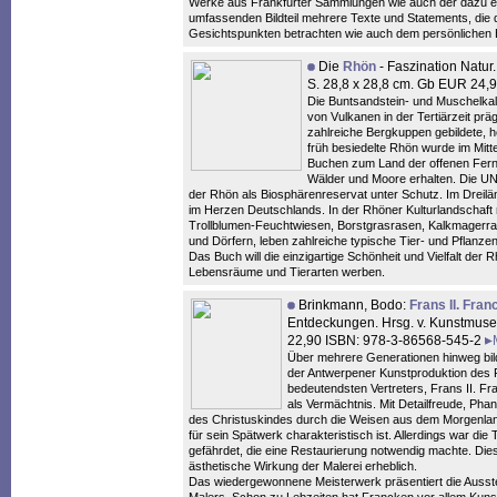
Werke aus Frankfurter Sammlungen wie auch der dazu er
umfassenden Bildteil mehrere Texte und Statements, die
Gesichtspunkten betrachten wie auch dem persönlichen
Die
Rhön
- Faszination Natur.
S. 28,8 x 28,8 cm. Gb EUR 24
Die Buntsandstein- und Muschelkalk
von Vulkanen in der Tertiärzeit pr
zahlreiche Bergkuppen gebildete, h
früh besiedelte Rhön wurde im Mitt
Buchen zum Land der offenen Ferne
Wälder und Moore erhalten. Die UNE
der Rhön als Biosphärenreservat unter Schutz. Im Dreil
im Herzen Deutschlands. In der Rhöner Kulturlandschaft
Trollblumen-Feuchtwiesen, Borstgrasrasen, Kalkmagerr
und Dörfern, leben zahlreiche typische Tier- und Pflanzen
Das Buch will die einzigartige Schönheit und Vielfalt der
Lebensräume und Tierarten werben.
Brinkmann, Bodo:
Frans II. Fra
Entdeckungen. Hrsg. v. Kunstmuse
22,90 ISBN: 978-3-86568-545-2
Über mehrere Generationen hinweg bild
der Antwerpener Kunstproduktion des 
bedeutendsten Vertreters, Frans II. F
als Vermächtnis. Mit Detailfreude, Pha
des Christuskindes durch die Weisen aus dem Morgenland
für sein Spätwerk charakteristisch ist. Allerdings war die
gefährdet, die eine Restaurierung notwendig machte. Diese
ästhetische Wirkung der Malerei erheblich.
Das wiedergewonnene Meisterwerk präsentiert die Ausste