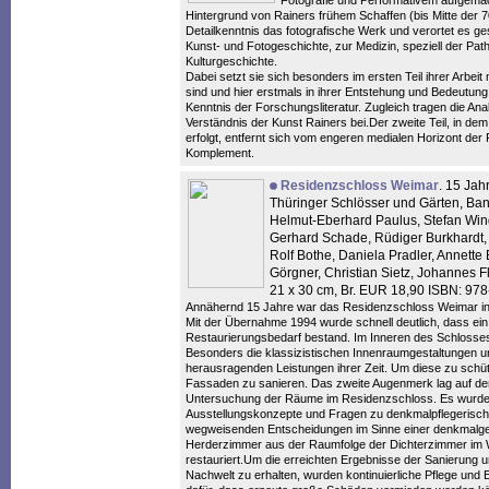
Fotografie und Performativem aufgemac
Hintergrund von Rainers frühem Schaffen (bis Mitte der 
Detailkenntnis das fotografische Werk und verortet es ge
Kunst- und Fotogeschichte, zur Medizin, speziell der Pa
Kulturgeschichte.
Dabei setzt sie sich besonders im ersten Teil ihrer Arbeit 
sind und hier erstmals in ihrer Entstehung und Bedeutung 
Kenntnis der Forschungsliteratur. Zugleich tragen die A
Verständnis der Kunst Rainers bei.Der zweite Teil, in dem
erfolgt, entfernt sich vom engeren medialen Horizont der
Komplement.
Residenzschloss Weimar
. 15 Jah
Thüringer Schlösser und Gärten, Ban
Helmut-Eberhard Paulus, Stefan Win
Gerhard Schade, Rüdiger Burkhardt, 
Rolf Bothe, Daniela Pradler, Annett
Görgner, Christian Sietz, Johannes Fl
21 x 30 cm, Br. EUR 18,90 ISBN: 97
Annähernd 15 Jahre war das Residenzschloss Weimar in 
Mit der Übernahme 1994 wurde schnell deutlich, dass ei
Restaurierungsbedarf bestand. Im Inneren des Schlosses s
Besonders die klassizistischen Innenraumgestaltungen 
herausragenden Leistungen ihrer Zeit. Um diese zu schüt
Fassaden zu sanieren. Das zweite Augenmerk lag auf de
Untersuchung der Räume im Residenzschloss. Es wurden 
Ausstellungskonzepte und Fragen zu denkmalpflegerische
wegweisenden Entscheidungen im Sinne einer denkmalge
Herderzimmer aus der Raumfolge der Dichterzimmer im W
restauriert.Um die erreichten Ergebnisse der Sanierung u
Nachwelt zu erhalten, wurden kontinuierliche Pflege und Erh