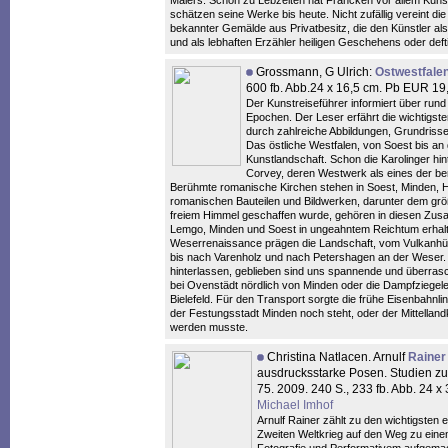
Malers. Schon zu Lebzeiten hat Francken vor allem Kuns
schätzen seine Werke bis heute. Nicht zufällig vereint di
bekannter Gemälde aus Privatbesitz, die den Künstler al
und als lebhaften Erzähler heiligen Geschehens oder defti
Grossmann, G Ulrich:
Ostwestfale
600 fb. Abb.24 x 16,5 cm. Pb EUR 1
Der Kunstreiseführer informiert über run
Epochen. Der Leser erfährt die wichtigst
durch zahlreiche Abbildungen, Grundrisse
Das östliche Westfalen, von Soest bis an
Kunstlandschaft. Schon die Karolinger hi
Corvey, deren Westwerk als eines der ber
Berühmte romanische Kirchen stehen in Soest, Minden, Hö
romanischen Bauteilen und Bildwerken, darunter dem größ
freiem Himmel geschaffen wurde, gehören in diesen Zusam
Lemgo, Minden und Soest in ungeahntem Reichtum erhalte
Weserrenaissance prägen die Landschaft, vom Vulkanhü
bis nach Varenholz und nach Petershagen an der Weser. Ab
hinterlassen, geblieben sind uns spannende und überrasc
bei Ovenstädt nördlich von Minden oder die Dampfziegelei
Bielefeld. Für den Transport sorgte die frühe Eisenbahnli
der Festungsstadt Minden noch steht, oder der Mittelland
werden musste.
Christina Natlacen. Arnulf
Rainer
ausdrucksstarke Posen. Studien zur
75. 2009. 240 S., 233 fb. Abb. 24 
Michael Imhof
Arnulf Rainer zählt zu den wichtigsten 
Zweiten Weltkrieg auf den Weg zu einem