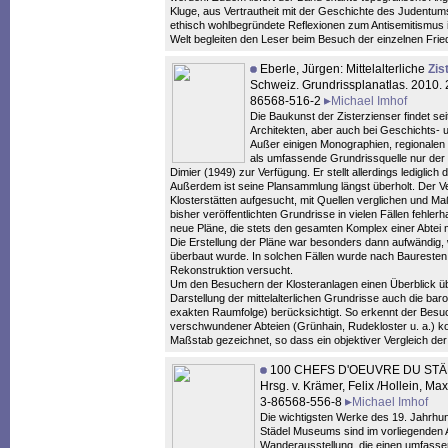
Kluge, aus Vertrautheit mit der Geschichte des Judentum
ethisch wohlbegründete Reflexionen zum Antisemitismus im
Welt begleiten den Leser beim Besuch der einzelnen Frie
Eberle, Jürgen: Mittelalterliche
Zis
Schweiz. Grundrissplanatlas. 2010.
86568-516-2
Michael Imhof
Die Baukunst der Zisterzienser findet se
Architekten, aber auch bei Geschichts- 
Außer einigen Monographien, regionalen 
als umfassende Grundrissquelle nur der 
Dimier (1949) zur Verfügung. Er stellt allerdings lediglich
Außerdem ist seine Plansammlung längst überholt. Der Ve
Klosterstätten aufgesucht, mit Quellen verglichen und Maßv
bisher veröffentlichten Grundrisse in vielen Fällen fehler
neue Pläne, die stets den gesamten Komplex einer Abtei m
Die Erstellung der Pläne war besonders dann aufwändig, w
überbaut wurde. In solchen Fällen wurde nach Bauresten
Rekonstruktion versucht.
Um den Besuchern der Klosteranlagen einen Überblick üb
Darstellung der mittelalterlichen Grundrisse auch die bar
exakten Raumfolge) berücksichtigt. So erkennt der Besuche
verschwundener Abteien (Grünhain, Rudekloster u. a.) kon
Maßstab gezeichnet, so dass ein objektiver Vergleich der
100 CHEFS D'OEUVRE DU STÄ
Hrsg. v. Krämer, Felix /Hollein, M
3-86568-556-8
Michael Imhof
Die wichtigsten Werke des 19. Jahrh
Städel Museums sind im vorliegenden 
Wanderausstellung, die einen umfassen