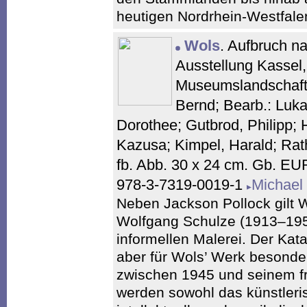
heutigen Nordrhein-Westfale
Wols
. Aufbruch n
Ausstellung Kassel,
Museumslandschaft 
Bernd; Bearb.: Luka
Dorothee; Gutbrod, Philipp; 
Kazusa; Kimpel, Harald; Rat
fb. Abb. 30 x 24 cm. Gb. E
978-3-7319-0019-1
Michael
Neben Jackson Pollock gilt Wo
Wolfgang Schulze (1913–1951
informellen Malerei. Der Kat
aber für Wols’ Werk besond
zwischen 1945 und seinem f
werden sowohl das künstleri