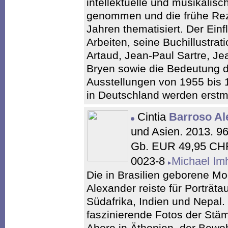
intellektuelle und musikalisc
genommen und die frühe Rez
Jahren thematisiert. Der Ein
Arbeiten, seine Buchillustrat
Artaud, Jean-Paul Sartre, J
Bryen sowie die Bedeutung 
Ausstellungen von 1955 bis 
in Deutschland werden erstm
Cintia
Barroso Al
und Asien. 2013. 96
Gb. EUR 49,95 CHF
0023-8
Michael Im
Die in Brasilien geborene Mo
Alexander reiste für Porträt
Südafrika, Indien und Nepal
faszinierende Fotos der Stä
Abore in Äthopien, der Bewo