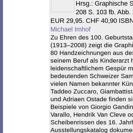
Hrsg.: Graphische 
208 S. 103 fb. Abb.
EUR 29,95. CHF 40,90 ISBN
Michael Imhof
Zu Ehren des 100. Geburtsta
(1913–2008) zeigt die Grap
80 Handzeichnungen aus d
seinem Beruf als Kinderarzt h
leidenschaftlichem Gespür m
bedeutenden Schweizer Sa
vielen Namen bekannter Küns
Taddeo Zuccaro, Giambattista
und Adriaen Ostade finden s
Beispiele von Giorgio Gandin
Varallo, Hendrik Van Cleve 
Scheibenrissen des 16. Jahr
Ausstellungskatalog dokumen