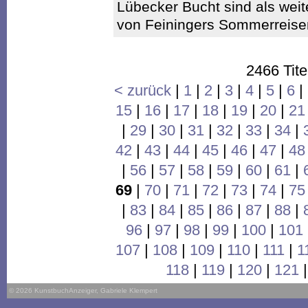
Lübecker Bucht sind als weit
von Feiningers Sommerreise
2466 Tite
< zurück
|
1
|
2
|
3
|
4
|
5
|
6
|
15
|
16
|
17
|
18
|
19
|
20
|
21
|
29
|
30
|
31
|
32
|
33
|
34
|
42
|
43
|
44
|
45
|
46
|
47
|
48
|
56
|
57
|
58
|
59
|
60
|
61
|
69
|
70
|
71
|
72
|
73
|
74
|
75
|
83
|
84
|
85
|
86
|
87
|
88
|
96
|
97
|
98
|
99
|
100
|
101
107
|
108
|
109
|
110
|
111
|
1
118
|
119
|
120
|
121
© 2026 KunstbuchAnzeiger, Gabriele Klempert