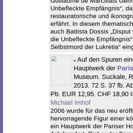
Guillaume de Marcillats Gemä
Unbefleckte Empfängnis“, d
restauratorische und ikonog
erfährt. In diesem themati
auch Battista Dossis „Disput
die Unbefleckte Empfängnis“
Selbstmord der Lukretia“ ein
Auf den Spuren ein
Hauptwerk der
Pari
Museum. Suckale, Ro
2013. 72 S. 37 fb. A
Pb. EUR 12,95. CHF 18,90 
Michael Imhof
2006 wurde für das neu erö
hervorragende Figur einer kön
ein Hauptwerk der Pariser H