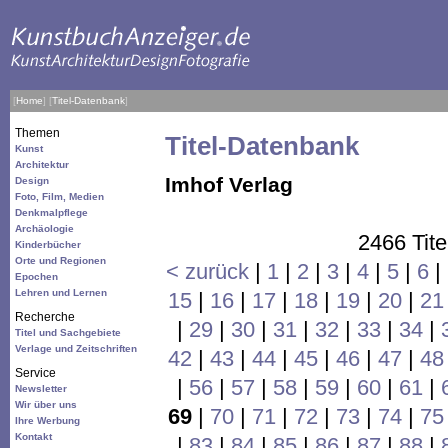
[
Home
]
[
Titel-Datenbank
]
Themen
Titel-Datenbank
Kunst
Architektur
Imhof Verlag
Design
Foto, Film, Medien
Denkmalpflege
Archäologie
2466 Tite
Kinderbücher
Orte und Regionen
< zurück
|
1
|
2
|
3
|
4
|
5
|
6
|
Epochen
Lehren und Lernen
15
|
16
|
17
|
18
|
19
|
20
|
21
Recherche
|
29
|
30
|
31
|
32
|
33
|
34
|
Titel und Sachgebiete
Verlage und Zeitschriften
42
|
43
|
44
|
45
|
46
|
47
|
48
Service
|
56
|
57
|
58
|
59
|
60
|
61
|
Newsletter
Wir über uns
69
|
70
|
71
|
72
|
73
|
74
|
75
Ihre Werbung
Kontakt
|
83
|
84
|
85
|
86
|
87
|
88
|