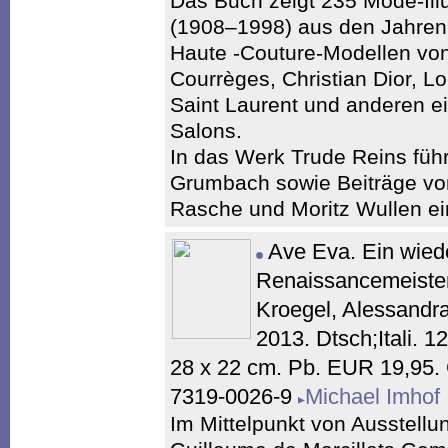
Das Buch zeigt 235 Mode-Ill
(1908–1998) aus den Jahren
Haute -Couture-Modellen von
Courrèges, Christian Dior, L
Saint Laurent und anderen ei
Salons.
In das Werk Trude Reins führ
Grumbach sowie Beiträge von
Rasche und Moritz Wullen ei
Ave Eva. Ein wied
Renaissancemeiste
Kroegel, Alessandra
2013. Dtsch;Itali. 1
28 x 22 cm. Pb. EUR 19,95.
7319-0026-9
Michael Imhof
Im Mittelpunkt von Ausstellu