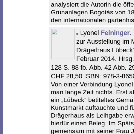
analysiert die Autorin die öff
Grünanlagen Bogotás von 188
den internationalen gartenhis
Lyonel
Feininger
.
zur Ausstellung i
Drägerhaus Lübeck1
Februar 2014. Hrsg.
128 S. 88 fb. Abb. 42 Abb. 
CHF 28,50 ISBN: 978-3-865
Von einer Verbindung Lyonel
man lange Zeit nichts. Erst 
ein „Lübeck“ betiteltes Gemä
Kunstmarkt auftauchte und 
Drägerhaus als Leihgabe er
hierfür einen Beleg. Im Spä
gemeinsam mit seiner Frau J