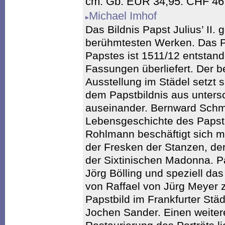
cm. Gb. EUR 34,95. CHF 46
Michael Imhof
Das Bildnis Papst Julius’ II. 
berühmtesten Werken. Das Po
Papstes ist 1511/12 entstan
Fassungen überliefert. Der b
Ausstellung im Städel setzt s
dem Papstbildnis aus untersc
auseinander. Bernward Schmi
Lebensgeschichte des Papste
Rohlmann beschäftigt sich m
der Fresken der Stanzen, de
der Sixtinischen Madonna. P
Jörg Bölling und speziell das 
von Raffael von Jürg Meyer z
Papstbild im Frankfurter Städ
Jochen Sander. Einen weiter