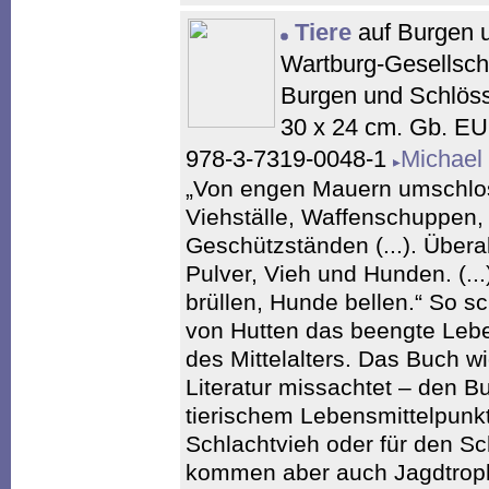
Tiere
auf Burgen u
Wartburg-Gesellsch
Burgen und Schlöss
30 x 24 cm. Gb. E
978-3-7319-0048-1
Michael
„Von engen Mauern umschlos
Viehställe, Waffenschuppen
Geschützständen (...). Übera
Pulver, Vieh und Hunden. (..
brüllen, Hunde bellen.“ So sc
von Hutten das beengte Leb
des Mittelalters. Das Buch w
Literatur missachtet – den B
tierischem Lebensmittelpunkt,
Schlachtvieh oder für den S
kommen aber auch Jagdtroph