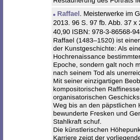
Restaurierung des Porträts l
Raffael
. Meisterwerke im G
2013. 96 S. 97 fb. Abb. 37 
40,90 ISBN: 978-3-86568-9
Raffael (1483–1520) ist eine
der Kunstgeschichte: Als ein
Hochrenaissance bestimmter 
Epoche, sondern galt noch m
nach seinem Tod als unerreic
Mit seiner einzigartigen Be
kompositorischen Raffinesse
organisatorischen Geschicks 
Weg bis an den päpstlichen H
bewunderte Fresken und Gem
Stahlkraft schuf.
Die künstlerischen Höhepunkt
Karriere zeigt der vorliegen