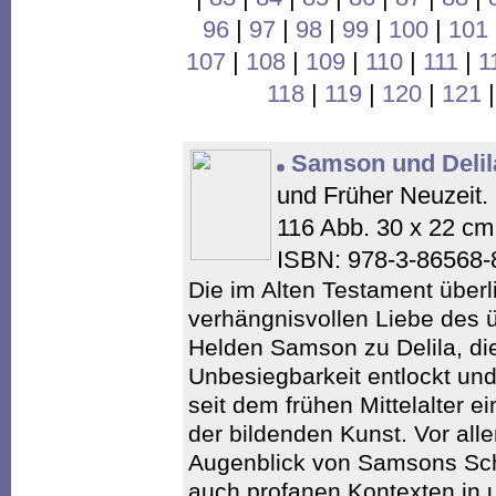
96
|
97
|
98
|
99
|
100
|
101
107
|
108
|
109
|
110
|
111
|
1
118
|
119
|
120
|
121
Samson und Delil
und Früher Neuzeit.
116 Abb. 30 x 22 c
ISBN: 978-3-86568
Die im Alten Testament überl
verhängnisvollen Liebe des 
Helden Samson zu Delila, di
Unbesiegbarkeit entlockt und 
seit dem frühen Mittelalter e
der bildenden Kunst. Vor all
Augenblick von Samsons Schu
auch profanen Kontexten in 