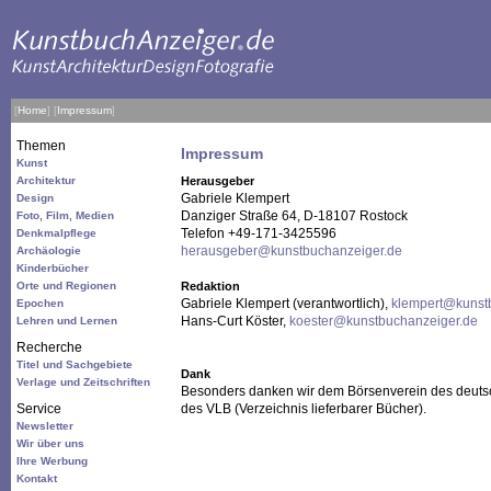
[
Home
]
[
Impressum
]
Themen
Impressum
Kunst
Architektur
Herausgeber
Gabriele Klempert
Design
Danziger Straße 64, D-18107 Rostock
Foto, Film, Medien
Telefon +49-171-3425596
Denkmalpflege
herausgeber@kunstbuchanzeiger.de
Archäologie
Kinderbücher
Orte und Regionen
Redaktion
Gabriele Klempert (verantwortlich),
klempert@kunst
Epochen
Hans-Curt Köster,
koester@kunstbuchanzeiger.de
Lehren und Lernen
Recherche
Titel und Sachgebiete
Dank
Verlage und Zeitschriften
Besonders danken wir dem Börsenverein des deuts
Service
des VLB (Verzeichnis lieferbarer Bücher).
Newsletter
Wir über uns
Ihre Werbung
Kontakt