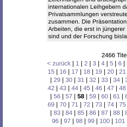
internationalen Leihgebern 
Privatsammlungen verstreut
zusammen. Die Präsentation 
Arbeiten, die erst in jünger
sind und der Forschung bisl
2466 Tite
< zurück
|
1
|
2
|
3
|
4
|
5
|
6
|
15
|
16
|
17
|
18
|
19
|
20
|
21
|
29
|
30
|
31
|
32
|
33
|
34
|
42
|
43
|
44
|
45
|
46
|
47
|
48
|
56
|
57
|
58
|
59
|
60
|
61
|
69
|
70
|
71
|
72
|
73
|
74
|
75
|
83
|
84
|
85
|
86
|
87
|
88
|
96
|
97
|
98
|
99
|
100
|
101