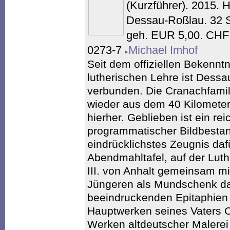
(Kurzführer). 2015. H
Dessau-Roßlau. 32 S.
geh. EUR 5,00. CHF 
0273-7
Michael Imhof
Seit dem offiziellen Bekennt
lutherischen Lehre ist Dessa
verbunden. Die Cranachfamil
wieder aus dem 40 Kilometer
hierher. Geblieben ist ein rei
programmatischer Bildbesta
eindrücklichstes Zeugnis daf
Abendmahltafel, auf der Lut
III. von Anhalt gemeinsam m
Jüngeren als Mundschenk da
beeindruckenden Epitaphien 
Hauptwerken seines Vaters 
Werken altdeutscher Malerei