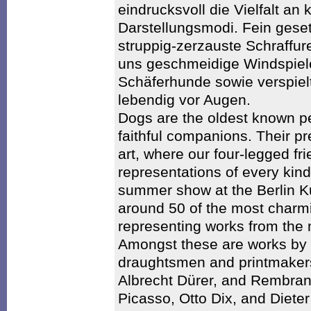
eindrucksvoll die Vielfalt an 
Darstellungsmodi. Fein geset
struppig-zerzauste Schraffure
uns geschmeidige Windspiele
Schäferhunde sowie verspielt
lebendig vor Augen.
Dogs are the oldest known p
faithful companions. Their pr
art, where our four-legged fr
representations of every kind
summer show at the Berlin Ku
around 50 of the most charm
representing works from the m
Amongst these are works by 
draughtsmen and printmaker
Albrecht Dürer, and Rembran
Picasso, Otto Dix, and Dieter