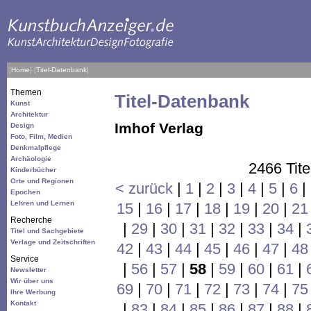
[
Home
]
[
Titel-Datenbank
]
Themen
Titel-Datenbank
Kunst
Architektur
Imhof Verlag
Design
Foto, Film, Medien
Denkmalpflege
Archäologie
2466 Tite
Kinderbücher
Orte und Regionen
< zurück
|
1
|
2
|
3
|
4
|
5
|
6
|
Epochen
Lehren und Lernen
15
|
16
|
17
|
18
|
19
|
20
|
21
Recherche
|
29
|
30
|
31
|
32
|
33
|
34
|
Titel und Sachgebiete
Verlage und Zeitschriften
42
|
43
|
44
|
45
|
46
|
47
|
48
Service
|
56
|
57
|
58
|
59
|
60
|
61
|
Newsletter
Wir über uns
69
|
70
|
71
|
72
|
73
|
74
|
75
Ihre Werbung
Kontakt
|
83
|
84
|
85
|
86
|
87
|
88
|