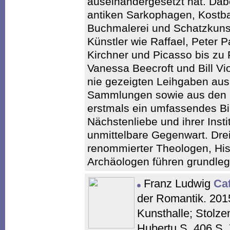
auseinandergesetzt hat. Dab
antiken Sarkophagen, Kostbar
Buchmalerei und Schatzkuns
Künstler wie Raffael, Peter 
Kirchner und Picasso bis zu 
Vanessa Beecroft und Bill Vio
nie gezeigten Leihgaben au
Sammlungen sowie aus den 
erstmals ein umfassendes Bi
Nächstenliebe und ihrer Instit
unmittelbare Gegenwart. Drei
renommierter Theologen, Hist
Archäologen führen grundleg
Franz Ludwig
Cat
der Romantik. 201
Kunsthalle; Stolze
Hubertu S. 406 S. 