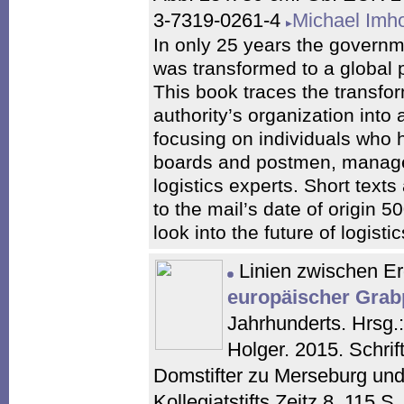
3-7319-0261-4
Michael Imh
In only 25 years the govern
was transformed to a global pl
This book traces the transfo
authority’s organization into
focusing on individuals who 
boards and postmen, manage
logistics experts. Short text
to the mail’s date of origin 
look into the future of logisti
Linien zwischen E
europäischer Grab
Jahrhunderts. Hrsg.
Holger. 2015. Schrif
Domstifter zu Merseburg un
Kollegiatstifts Zeitz 8. 115 S