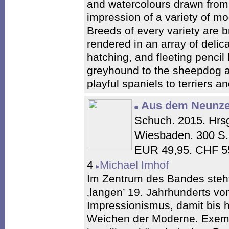
and watercolours drawn from t
impression of a variety of mod
Breeds of every variety are b
rendered in an array of delic
hatching, and fleeting penci
greyhound to the sheepdog a
playful spaniels to terriers a
Aus dem Neunze
Schuch. 2015. Hrsg
Wiesbaden. 300 S. 
EUR 49,95. CHF 55
4
Michael Imhof
Im Zentrum des Bandes steht
‚langen’ 19. Jahrhunderts v
Impressionismus, damit bis 
Weichen der Moderne. Exemp