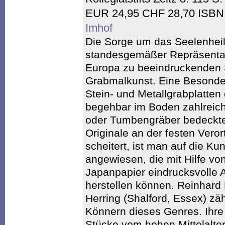
EUR 24,95 CHF 28,70 ISBN:
Imhof
Die Sorge um das Seelenheil
standesgemäßer Repräsentatio
Europa zu beeindruckenden
Grabmalkunst. Eine Besonderh
Stein- und Metallgrabplatten
begehbar im Boden zahlreich
oder Tumbengräber bedeckten
Originale an der festen Veror
scheitert, ist man auf die Kun
angewiesen, die mit Hilfe v
Japanpapier eindrucksvolle A
herstellen können. Reinhar
Herring (Shalford, Essex) z
Könnern dieses Genres. Ihr
Stücke vom hohen Mittelalte