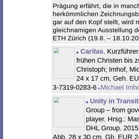
Prägung erfährt, die in man
herkömmlichen Zeichnungsbeg
gar auf den Kopf stellt, wird 
gleichnamigen Ausstellung 
ETH Zürich (19.8. – 18.10.20
Caritas
. Kurzführe
frühen Christen bis 
Christoph; Imhof, Mic
24 x 17 cm, Geh. EU
3-7319-0283-6
Michael Imh
Unity in Transi
Group – from gov
player. Hrsg.: Ma
DHL Group. 2015.
Abb. 28 x 30 cm. Gb. EUR 2