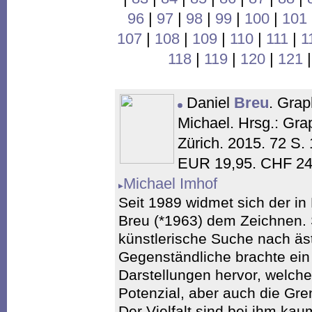
96
|
97
|
98
|
99
|
100
|
101
107
|
108
|
109
|
110
|
111
|
1
118
|
119
|
120
|
121
Daniel
Breu
. Grap
Michael. Hrsg.: G
Zürich. 2015. 72 S.
EUR 19,95. CHF 24
Michael Imhof
Seit 1989 widmet sich der in
Breu (*1963) dem Zeichnen. 
künstlerische Suche nach äs
Gegenständliche brachte ei
Darstellungen hervor, welch
Potenzial, aber auch die Gren
Der Vielfalt sind bei ihm ka