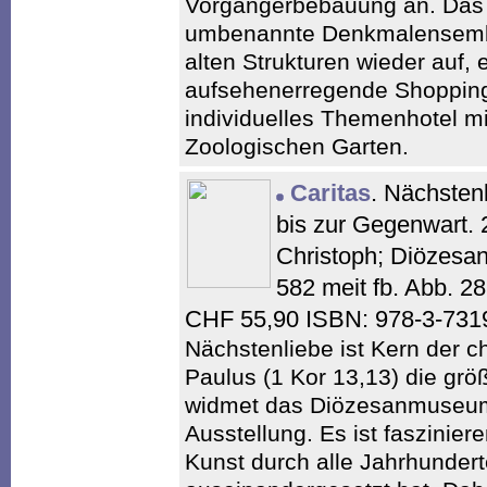
Vorgängerbebauung an. Das n
umbenannte Denkmalensembl
alten Strukturen wieder auf,
aufsehenerregende Shopping 
individuelles Themenhotel mi
Zoologischen Garten.
Caritas
. Nächsten
bis zur Gegenwart. 
Christoph; Diözesa
582 meit fb. Abb. 2
CHF 55,90 ISBN: 978-3-731
Nächstenliebe ist Kern der c
Paulus (1 Kor 13,13) die grö
widmet das Diözesanmuseum
Ausstellung. Es ist faszinier
Kunst durch alle Jahrhunde