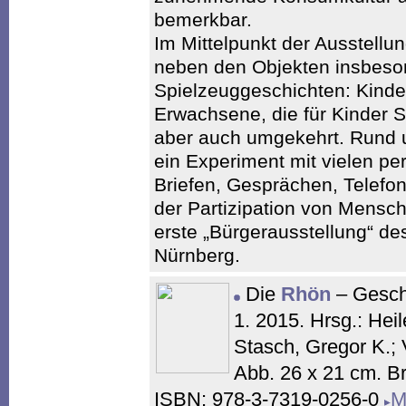
bemerkbar.
Im Mittelpunkt der Ausstellu
neben den Objekten insbeso
Spielzeuggeschichten: Kinder
Erwachsene, die für Kinder 
aber auch umgekehrt. Rund u
ein Experiment mit vielen p
Briefen, Gesprächen, Telefo
der Partizipation von Mensch
erste „Bürgerausstellung“ 
Nürnberg.
Die
Rhön
– Gesch
1. 2015. Hrsg.: Hei
Stasch, Gregor K.; 
Abb. 26 x 21 cm. B
ISBN: 978-3-7319-0256-0
M