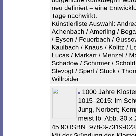
neu definiert – eine Entwickl
Tage nachwirkt.
Künstlerliste Auswahl: Andr
Achenbach / Amerling / Begas
/ Eysen / Feuerbach / Gusso
Kaulbach / Knaus / Kolitz / L
Lucas / Markart / Menzel / M
Schadow / Schirmer / Scholde
Slevogt / Sperl / Stuck / Tho
Willroider
1000 Jahre Kloste
1015–2015: Im Schu
Jung, Norbert; Kem
meist fb. Abb. 30 
45,90 ISBN: 978-3-7319-02
Mit der Gründung des Kloste