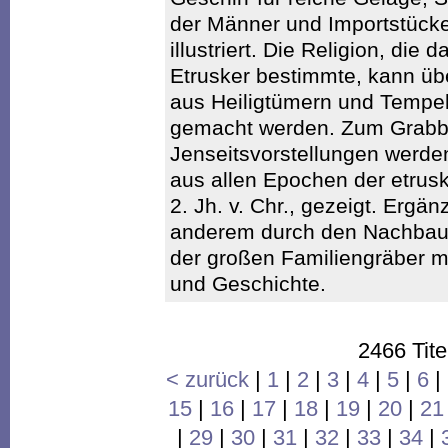
der Männer und Importstücke
illustriert. Die Religion, di
Etrusker bestimmte, kann üb
aus Heiligtümern und Tempe
gemacht werden. Zum Grabb
Jenseitsvorstellungen werde
aus allen Epochen der etrusk
2. Jh. v. Chr., gezeigt. Ergän
anderem durch den Nachbau 
der großen Familiengräber 
und Geschichte.
2466 Tite
< zurück
|
1
|
2
|
3
|
4
|
5
|
6
|
15
|
16
|
17
|
18
|
19
|
20
|
21
|
29
|
30
|
31
|
32
|
33
|
34
|