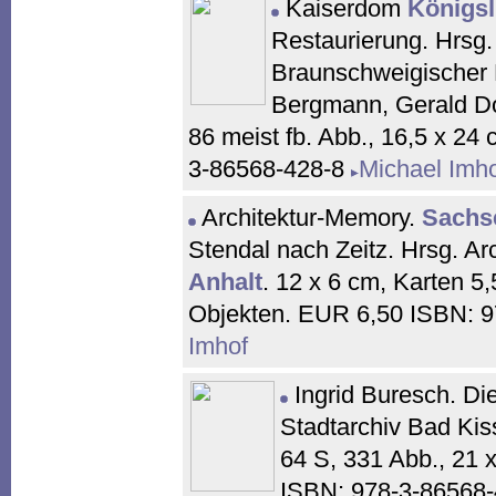
Kaiserdom
Königsl
Restaurierung. Hrsg.
Braunschweigischer K
Bergmann, Gerald Dob
86 meist fb. Abb., 16,5 x 24
3-86568-428-8
Michael Imh
Architektur-Memory.
Sachs
Stendal nach Zeitz. Hrsg. A
Anhalt
. 12 x 6 cm, Karten 5,
Objekten. EUR 6,50 ISBN: 
Imhof
Ingrid Buresch. Di
Stadtarchiv Bad Kis
64 S, 331 Abb., 21 
ISBN: 978-3-86568