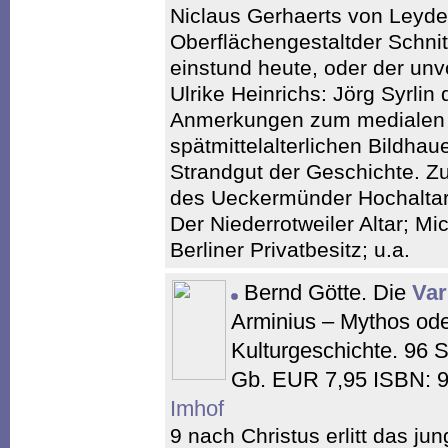
Niclaus Gerhaerts von Leyde
Oberflächengestaltder Schn
einstund heute, oder der unvo
Ulrike Heinrichs: Jörg Syrlin 
Anmerkungen zum medialen 
spätmittelalterlichen Bildha
Strandgut der Geschichte. Z
des Ueckermünder Hochaltar-
Der Niederrotweiler Altar; Mi
Berliner Privatbesitz; u.a.
Bernd Götte. Die
Var
Arminius – Mythos oder
Kulturgeschichte. 96 S
Gb. EUR 7,95 ISBN: 
Imhof
9 nach Christus erlitt das j