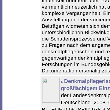
findet seit nunmehr über 10
vermeintlich neuzeitlich hat 
komplexe Vergangenheit. Ein
Ausstellung und der vorliege
Beiträgen widmeten sich d
unterschiedlichen Blickwinke
die Schadensprozesse und Ve
zu Fragen nach dem angem
denkmalpflegerischen und r
gegenwärtigen denkmalpflege
Forschungen im Bundesgebie
Dokumentation erstmalig z
Denkmalpflegeris
großflächigem Einz
der Landesdenkmalpf
Deutschland. 2008. 6
Br., EUR 9,95 ISBN: 978-3-