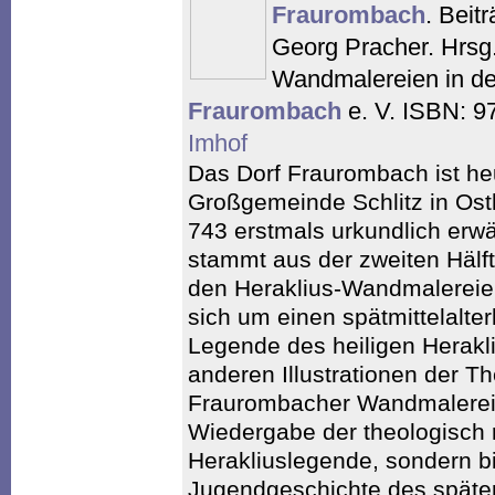
Fraurombach
. Beit
Georg Pracher. Hrsg.
Wandmalereien in de
Fraurombach
e. V. ISBN: 9
Imhof
Das Dorf Fraurombach ist heu
Großgemeinde Schlitz in Os
743 erstmals urkundlich erwä
stammt aus der zweiten Hälft
den Heraklius-Wandmalereien
sich um einen spätmittelalter
Legende des heiligen Herakli
anderen Illustrationen der T
Fraurombacher Wandmalereie
Wiedergabe der theologisch 
Herakliuslegende, sondern bi
Jugendgeschichte des später