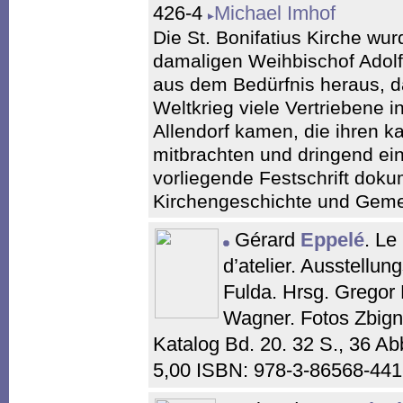
426-4
Michael Imhof
Die St. Bonifatius Kirche w
damaligen Weihbischof Adolf 
aus dem Bedürfnis heraus, 
Weltkrieg viele Vertriebene 
Allendorf kamen, die ihren k
mitbrachten und dringend ei
vorliegende Festschrift doku
Kirchengeschichte und Geme
Gérard
Eppelé
. Le
d’atelier. Ausstell
Fulda. Hrsg. Gregor 
Wagner. Fotos Zbign
Katalog Bd. 20. 32 S., 36 A
5,00 ISBN: 978-3-86568-44