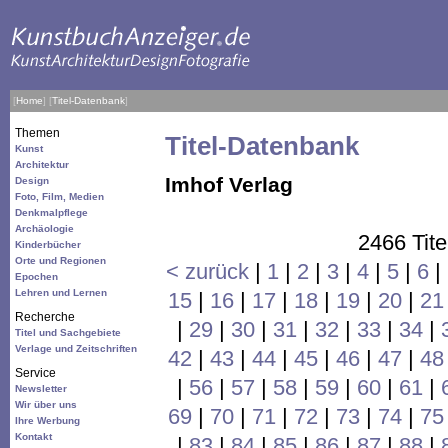
[
Home
]
[
Titel-Datenbank
]
Themen
Titel-Datenbank
Kunst
Architektur
Imhof Verlag
Design
Foto, Film, Medien
Denkmalpflege
Archäologie
2466 Tite
Kinderbücher
Orte und Regionen
< zurück
|
1
|
2
|
3
|
4
|
5
|
6
|
Epochen
Lehren und Lernen
15
|
16
|
17
|
18
|
19
|
20
|
21
Recherche
|
29
|
30
|
31
|
32
|
33
|
34
|
Titel und Sachgebiete
Verlage und Zeitschriften
42
|
43
|
44
|
45
|
46
|
47
|
48
Service
|
56
|
57
|
58
|
59
|
60
|
61
|
Newsletter
Wir über uns
69
|
70
|
71
|
72
|
73
|
74
|
75
Ihre Werbung
Kontakt
|
83
|
84
|
85
|
86
|
87
|
88
|