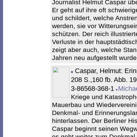
Journalist Helmut Caspar üb
Er geht auf ihre oft schwier
und schildert, welche Anst
werden, sie vor Witterungse
schützen. Der reich illustrie
Verluste in der hauptstädtis
zeigt aber auch, welche Sta
Jahren neu aufgestellt wurd
Caspar, Helmut: Erin
208 S.,160 fb. Abb. 
3-86568-368-1
Micha
Kriege und Katastroph
Mauerbau und Wiedervereinig
Denkmal- und Erinnerungslan
hinterlassen. Der Berliner Hi
Caspar beginnt seinen Wegw
es geht weiter zum Denkmal 