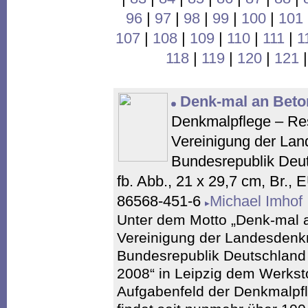
96
|
97
|
98
|
99
|
100
|
101
107
|
108
|
109
|
110
|
111
|
1
118
|
119
|
120
|
121
Denk-mal an Beto
Denkmalpflege – Res
Vereinigung der Lan
Bundesrepublik Deut
fb. Abb., 21 x 29,7 cm, Br.,
86568-451-6
Michael Imhof
Unter dem Motto „Denk-mal a
Vereinigung der Landesdenkm
Bundesrepublik Deutschland
2008“ in Leipzig dem Werkst
Aufgabenfeld der Denkmalpf