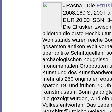
Rasna - Die
Etrus
2008.160 S.,200 Fa
EUR 20,00 ISBN: 3
Die Etrusker, zwisc
bildeten die erste Hochkultur
Wohlstands waren reiche Bod
gesamten antiken Welt verha
über antike Schriftquellen, s
archäologischen Zeugnisse –
monumentalen Grabbauten un
Kunst und des Kunsthandwer
mehr als 250 originalen etru
späten 19. und frühen 20. J
Kunstmuseum Bonn gelangten
nie gezeigt wurden, wird ein
Volkes entworfen. Das Leben
Geschirr für reiche Gelage,