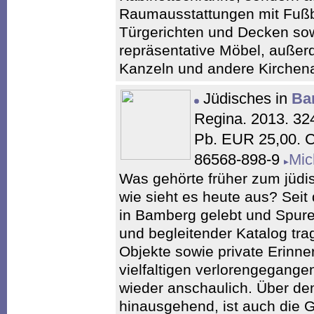
Raumausstattungen mit Fußb
Türgerichten und Decken so
repräsentative Möbel, außer
Kanzeln und andere Kirchen
Jüdisches in
Ba
Regina. 2013. 324
Pb. EUR 25,00. C
86568-898-9
Mic
Was gehörte früher zum jüd
wie sieht es heute aus? Seit
in Bamberg gelebt und Spure
und begleitender Katalog tra
Objekte sowie private Erin
vielfaltigen verlorengegang
wieder anschaulich. Über den
hinausgehend, ist auch die 