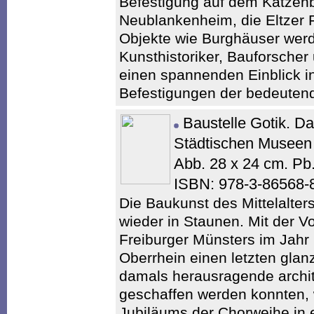
Befestigung auf dem Katzenb
Neublankenheim, die Eltzer
Objekte wie Burghäuser werde
Kunsthistoriker, Bauforscher
einen spannenden Einblick in
Befestigungen der bedeutend
Baustelle Gotik. D
Städtischen Musee
Abb. 28 x 24 cm. P
ISBN: 978-3-86568-
Die Baukunst des Mittelalter
wieder in Staunen. Mit der 
Freiburger Münsters im Jahr 
Oberrhein einen letzten gla
damals herausragende archi
geschaffen werden konnten, 
Jubiläums der Chorweihe in 