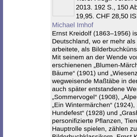
2013. 192 S., 150 A
19,95. CHF 28,50 I
Michael Imhof
Ernst Kreidolf (1863–1956) is
Deutschland, wo er mehr als 
arbeitete, als Bilderbuchkün
Mit seinem an der Wende vo
erschienenen „Blumen-Märche
Bäume“ (1901) und „Wiesenzw
wegweisende Maßtäbe in der 
auch später entstandene We
„Sommervogel“ (1908), „Alp
„Ein Wintermärchen“ (1924),
Hundefest“ (1928) und „Grash
personifizierte Pflanzen, Ti
Hauptrolle spielen, zählen z
Bilderbuchklassikern. Ernst K