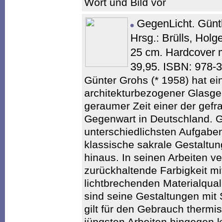
Wort und Bild vor
GegenLicht. Gün
Hrsg.: Brülls, Holg
25 cm. Hardcover 
39,95. ISBN: 978-
Günter Grohs (* 1958) hat ei
architekturbezogener Glasgest
geraumer Zeit einer der gefr
Gegenwart in Deutschland. Gr
unterschiedlichsten Aufgaben
klassische sakrale Gestaltun
hinaus. In seinen Arbeiten ve
zurückhaltende Farbigkeit mit
lichtbrechenden Materialqual
sind seine Gestaltungen mit 
gilt für den Gebrauch thermis
jüngsten Arbeiten hingegen