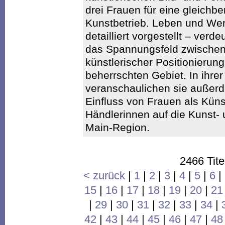
drei Frauen für eine gleich
Kunstbetrieb. Leben und Wer
detailliert vorgestellt – verd
das Spannungsfeld zwischen
künstlerischer Positionieru
beherrschten Gebiet. In ihrer 
veranschaulichen sie auße
Einfluss von Frauen als Küns
Händlerinnen auf die Kunst- 
Main-Region.
2466 Tite
< zurück
|
1
|
2
|
3
|
4
|
5
|
6
|
15
|
16
|
17
|
18
|
19
|
20
|
21
|
29
|
30
|
31
|
32
|
33
|
34
|
42
|
43
|
44
|
45
|
46
|
47
|
48