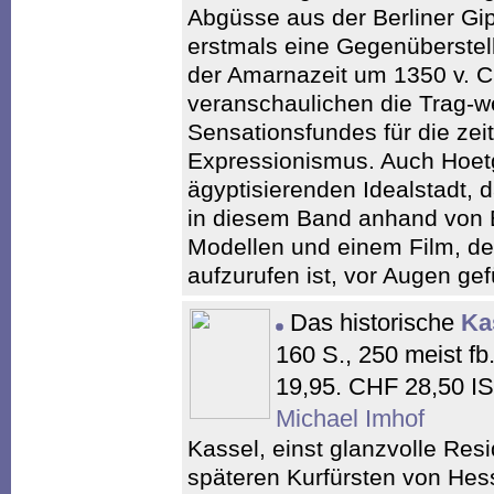
Abgüsse aus der Berliner Gi
erstmals eine Gegenüberste
der Amarnazeit um 1350 v. C
veranschaulichen die Trag-w
Sensationsfundes für die ze
Expressionismus. Auch Hoetg
ägyptisierenden Idealstadt, d
in diesem Band anhand von E
Modellen und einem Film, d
aufzurufen ist, vor Augen gef
Das historische
Ka
160 S., 250 meist f
19,95. CHF 28,50 I
Michael Imhof
Kassel, einst glanzvolle Res
späteren Kurfürsten von Hess