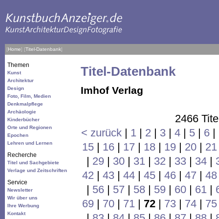
[
Home
]
[
Titel-Datenbank
]
Themen
Titel-Datenbank
Kunst
Architektur
Imhof Verlag
Design
Foto, Film, Medien
Denkmalpflege
Archäologie
2466 Tite
Kinderbücher
Orte und Regionen
< zurück
|
1
|
2
|
3
|
4
|
5
|
6
|
Epochen
Lehren und Lernen
15
|
16
|
17
|
18
|
19
|
20
|
21
Recherche
|
29
|
30
|
31
|
32
|
33
|
34
|
Titel und Sachgebiete
Verlage und Zeitschriften
42
|
43
|
44
|
45
|
46
|
47
|
48
Service
|
56
|
57
|
58
|
59
|
60
|
61
|
Newsletter
Wir über uns
69
|
70
|
71
|
72
|
73
|
74
|
75
Ihre Werbung
Kontakt
|
83
|
84
|
85
|
86
|
87
|
88
|