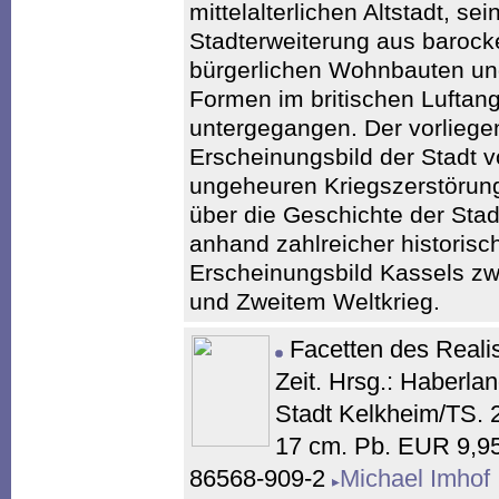
mittelalterlichen Altstadt, se
Stadterweiterung aus barock
bürgerlichen Wohnbauten und 
Formen im britischen Luftang
untergegangen. Der vorliegen
Erscheinungsbild der Stadt v
ungeheuren Kriegszerstörun
über die Geschichte der Stad
anhand zahlreicher historis
Erscheinungsbild Kassels zw
und Zweitem Weltkrieg.
Facetten des Real
Zeit. Hrsg.: Haberla
Stadt Kelkheim/TS. 2
17 cm. Pb. EUR 9,95
86568-909-2
Michael Imhof