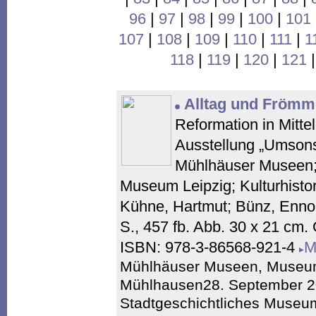
96
|
97
|
98
|
99
|
100
|
101
107
|
108
|
109
|
110
|
111
|
1
118
|
119
|
120
|
121
Alltag und Frömmi
Reformation in Mitte
Ausstellung „Umsonst
Mühlhäuser Museen; 
Museum Leipzig; Kulturhist
Kühne, Hartmut; Bünz, Enno;
S., 457 fb. Abb. 30 x 21 cm
ISBN: 978-3-86568-921-4
M
Mühlhäuser Museen, Museu
Mühlhausen28. September 201
Stadtgeschichtliches Museum