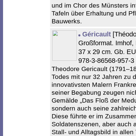
und im Chor des Münsters in
Tafeln über Erhaltung und P
Bauwerks.
Géricault
[Théodor
Großformat. Imhof, 
37 x 29 cm. Gb. E
978-3-86568-957-3
Theodore Gericault (1791–182
Todes mit nur 32 Jahren zu 
innovativsten Malern Frankre
seiner Begabung zeugen nich
Gemälde „Das Floß der Medu
sondern auch seine zahlreic
Diese führte er im Zusammen
Soldatenszenen, aber auch al
Stall- und Alltagsbild in alle