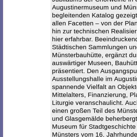
Augustinermuseum und Münst
begleitenden Katalog gezeigt.
allen Facetten – von der Pla
hin zur technischen Realisie
hier erfahrbar. Beeindrucke
Städtischen Sammlungen und
Münsterbauhütte, ergänzt d
auswärtiger Museen, Bauhüt
präsentiert. Den Ausgangspun
Ausstellungshalle im Augus
spannende Vielfalt an Objek
Mittelalters, Finanzierung, 
Liturgie veranschaulicht. Au
einen großen Teil des Münst
und Glasgemälde beherbergt
Museum für Stadtgeschichte 
Münsters vom 16. Jahrhundert