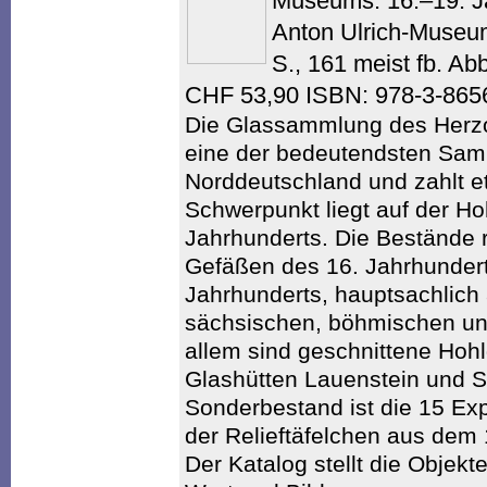
Museums. 16.–19. Ja
Anton Ulrich-Museu
S., 161 meist fb. Ab
CHF 53,90 ISBN: 978-3-865
Die Glassammlung des Herzo
eine der bedeutendsten Samm
Norddeutschland und zahlt e
Schwerpunkt liegt auf der Ho
Jahrhunderts. Die Bestände r
Gefäßen des 16. Jahrhundert
Jahrhunderts, hauptsachlic
sächsischen, böhmischen un
allem sind geschnittene Hohl
Glashütten Lauenstein und Sc
Sonderbestand ist die 15 E
der Relieftäfelchen aus dem
Der Katalog stellt die Objekt