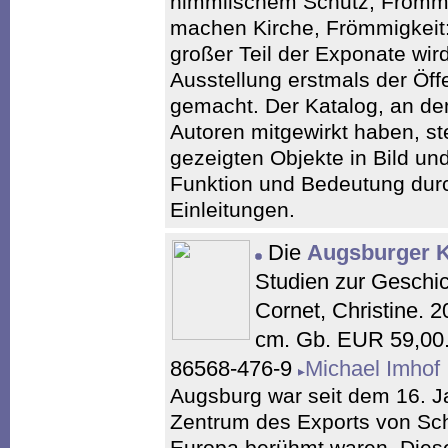
himmlischem Schutz, Frömmi
machen Kirche, Frömmigkeit: 
großer Teil der Exponate wi
Ausstellung erstmals der Öffe
gemacht. Der Katalog, an de
Autoren mitgewirkt haben, stel
gezeigten Objekte in Bild und
Funktion und Bedeutung dur
Einleitungen.
Die
Augsburger K
Studien zur Geschi
Cornet, Christine. 
cm. Gb. EUR 59,00.
86568-476-9
Michael Imhof
Augsburg war seit dem 16. J
Zentrum des Exports von Schr
Europa berühmt waren. Dies