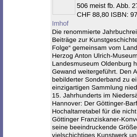
506 meist fb. Abb. 
CHF 88,80 ISBN: 9
Imhof
Die renommierte Jahrbuchre
Beiträge zur Kunstgeschichte
Folge“ gemeinsam vom Lan
Herzog Anton Ulrich-Museum
Landesmuseum Oldenburg h
Gewand weitergeführt. Den Auf
bebilderter Sonderband zu e
einzigartigen Sammlung nied
15. Jahrhunderts im Niede
Hannover: Der Göttinger-Bar
Hochaltarretabel für die nich
Göttinger Franziskaner-Konve
seine beeindruckende Größe 
vielschichtiges Kunstwerk un