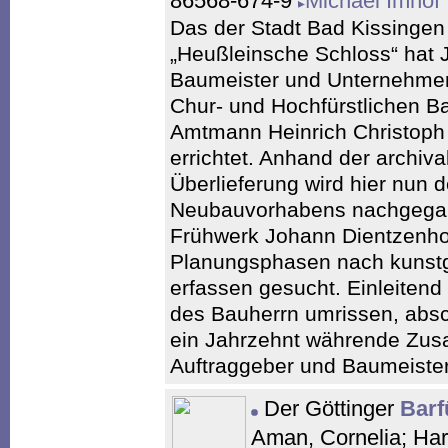
86568-674-9
Michael Imhof
Das der Stadt Bad Kissingen
„Heußleinsche Schloss“ hat 
Baumeister und Unternehmer
Chur- und Hochfürstlichen 
Amtmann Heinrich Christop
errichtet. Anhand der archiv
Überlieferung wird hier nun 
Neubauvorhabens nachgegan
Frühwerk Johann Dientzenho
Planungsphasen nach kunstge
erfassen gesucht. Einleiten
des Bauherrn umrissen, absc
ein Jahrzehnt währende Zu
Auftraggeber und Baumeister 
Der Göttinger
Barf
Aman, Cornelia; Har