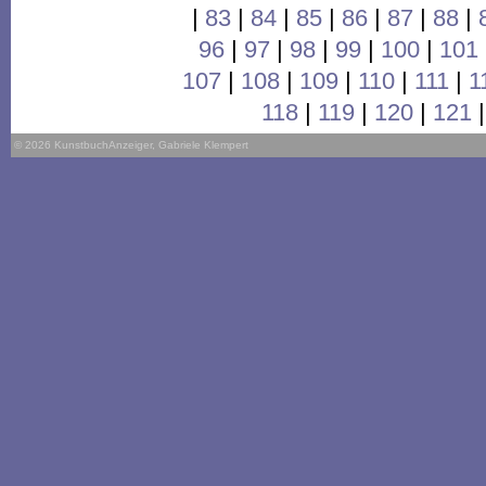
|
83
|
84
|
85
|
86
|
87
|
88
|
96
|
97
|
98
|
99
|
100
|
101
107
|
108
|
109
|
110
|
111
|
1
118
|
119
|
120
|
121
© 2026 KunstbuchAnzeiger, Gabriele Klempert