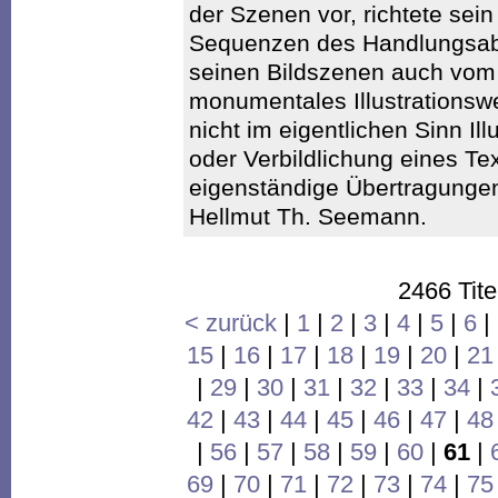
der Szenen vor, richtete sei
Sequenzen des Handlungsabla
seinen Bildszenen auch vom 
monumentales Illustrationswe
nicht im eigentlichen Sinn Ill
oder Verbildlichung eines Te
eigenständige Übertragungen 
Hellmut Th. Seemann.
2466 Tite
< zurück
|
1
|
2
|
3
|
4
|
5
|
6
|
15
|
16
|
17
|
18
|
19
|
20
|
21
|
29
|
30
|
31
|
32
|
33
|
34
|
42
|
43
|
44
|
45
|
46
|
47
|
48
|
56
|
57
|
58
|
59
|
60
|
61
|
69
|
70
|
71
|
72
|
73
|
74
|
75