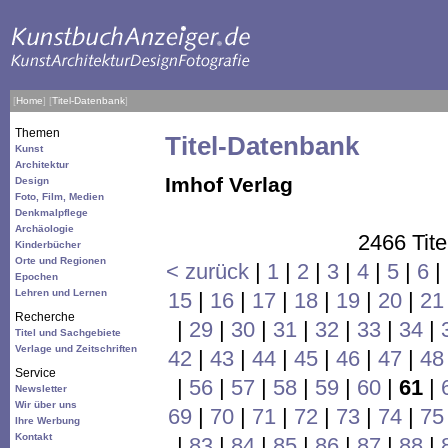
[
Home
]
[
Titel-Datenbank
]
Themen
Titel-Datenbank
Kunst
Architektur
Imhof Verlag
Design
Foto, Film, Medien
Denkmalpflege
Archäologie
2466 Tite
Kinderbücher
Orte und Regionen
< zurück
|
1
|
2
|
3
|
4
|
5
|
6
|
Epochen
Lehren und Lernen
15
|
16
|
17
|
18
|
19
|
20
|
21
Recherche
|
29
|
30
|
31
|
32
|
33
|
34
|
Titel und Sachgebiete
Verlage und Zeitschriften
42
|
43
|
44
|
45
|
46
|
47
|
48
Service
|
56
|
57
|
58
|
59
|
60
|
61
|
Newsletter
Wir über uns
69
|
70
|
71
|
72
|
73
|
74
|
75
Ihre Werbung
Kontakt
|
83
|
84
|
85
|
86
|
87
|
88
|