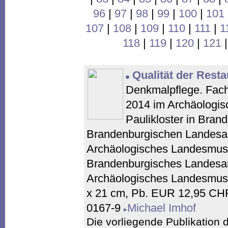
96
|
97
|
98
|
99
|
100
|
101
107
|
108
|
109
|
110
|
111
|
1
118
|
119
|
120
|
121
Qualität der Rest
Denkmalpflege. Fach
2014 im Archäologi
Paulikloster in Bran
Brandenburgischen Landesa
Archäologisches Landesmus
Brandenburgisches Landesa
Archäologisches Landesmuse
x 21 cm, Pb. EUR 12,95 CHF
0167-9
Michael Imhof
Die vorliegende Publikation 