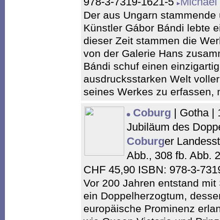
978-3-7319-1621-5
Michael
Der aus Ungarn stammende 
Künstler Gábor Bándi lebte 
dieser Zeit stammen die Werk
von der Galerie Hans zusa
Bándi schuf einen einzigart
ausdrucksstarken Welt volle
seines Werkes zu erfassen, 
Coburg
| Gotha |
Jubiläum des Doppe
Coburg
er Landesst
Abb., 308 fb. Abb. 
CHF 45,90 ISBN: 978-3-731
Vor 200 Jahren entstand mi
ein Doppelherzogtum, dessen
europäische Prominenz erlang