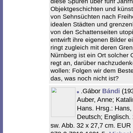
diese Spuren über fünf Jahr
Objektgeschichten und künst
von Sehnsüchten nach Freihei
idealen Städten und grenzenl
von den Schattenseiten utop
entwirft ihre eigenen Bilder 
ringt zugleich mit deren Gre
Nürnberg ist ein Ort solche
regt an, darüber nachzudenke
wollen: Folgen wir dem Beste
das, was noch nicht ist?
.Gábor
Bándi
(193
Auber, Anne; Katali
Hans. Hrsg.: Hans, 
Deutsch; Englisch. 
sw. Abb. 32 x 27,7 cm. EUR