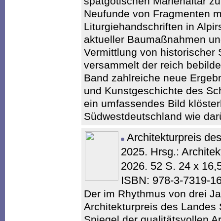
spätgotischen Marienaltar zu
Neufunde von Fragmenten mit
Liturgiehandschriften in Alpi
aktueller Baumaßnahmen un
Vermittlung von historischer 
versammelt der reich bebilder
Band zahlreiche neue Ergebni
und Kunstgeschichte des Sch
ein umfassendes Bild klösterl
Südwestdeutschland wie dar
Architekturpreis d
2025. Hrsg.: Archit
2026. 52 S. 24 x 16
ISBN: 978-3-7319-1
Der im Rhythmus von drei J
Architekturpreis des Landes 
Spiegel der qualitätsvollen A