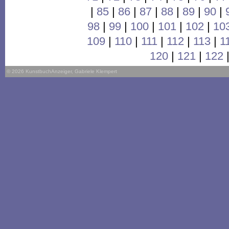
|
85
|
86
|
87
|
88
|
89
|
90
|
98
|
99
|
100
|
101
|
102
|
10
109
|
110
|
111
|
112
|
113
|
1
120
|
121
|
122
© 2026 KunstbuchAnzeiger, Gabriele Klempert