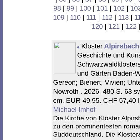
98
|
99
|
100
|
101
|
102
|
10
109
|
110
|
111
|
112
|
113
|
1
120
|
121
|
122
Kloster
Alpirsbach
Geschichte und Kuns
Schwarzwaldklosters.
und Gärten Baden-W
Gereon; Bienert, Vivien; Unte
Nowroth . 2026. 480 S. 63 sw
cm. EUR 49,95. CHF 57,40 
Michael Imhof
Die Kirche von Kloster Alpi
zu den prominentesten roma
Süddeutschland. Die Kloster