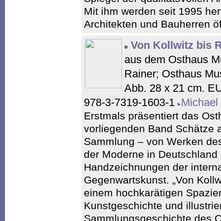
Mit ihm werden seit 1995 he
Architekten und Bauherren öf
Von Kollwitz bis 
aus dem Osthaus M
Rainer; Osthaus Mus
Abb. 28 x 21 cm. E
978-3-7319-1603-1
Michael
Erstmals präsentiert das O
vorliegenden Band Schätze a
Sammlung – von Werken des
der Moderne in Deutschland 
Handzeichnungen der intern
Gegenwartskunst. „Von Kollwit
einem hochkarätigen Spazie
Kunstgeschichte und illustrier
Sammlungsgeschichte des O