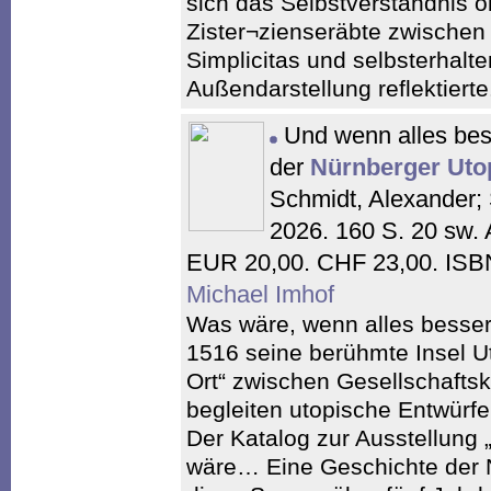
sich das Selbstverständnis 
Zister¬zienseräbte zwischen 
Simplicitas und selbsterhalt
Außendarstellung reflektierte
Und wenn alles bes
der
Nürnberger Uto
Schmidt, Alexander;
2026. 160 S. 20 sw. 
EUR 20,00. CHF 23,00. ISB
Michael Imhof
Was wäre, wenn alles besse
1516 seine berühmte Insel Ut
Ort“ zwischen Gesellschaftskr
begleiten utopische Entwürf
Der Katalog zur Ausstellung
wäre… Eine Geschichte der N