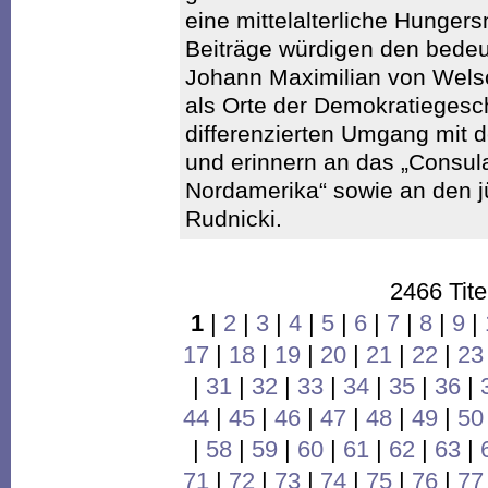
eine mittelalterliche Hungers
Beiträge würdigen den bede
Johann Maximilian von Welsc
als Orte der Demokratiegesch
differenzierten Umgang mit d
und erinnern an das „Consula
Nordamerika“ sowie an den 
Rudnicki.
2466 Tite
1
|
2
|
3
|
4
|
5
|
6
|
7
|
8
|
9
|
17
|
18
|
19
|
20
|
21
|
22
|
23
|
31
|
32
|
33
|
34
|
35
|
36
|
44
|
45
|
46
|
47
|
48
|
49
|
50
|
58
|
59
|
60
|
61
|
62
|
63
|
71
|
72
|
73
|
74
|
75
|
76
|
77