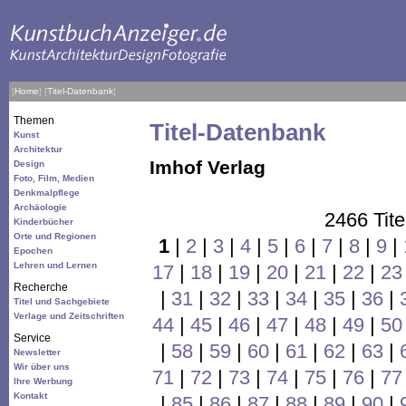
[
Home
]
[
Titel-Datenbank
]
Themen
Titel-Datenbank
Kunst
Architektur
Imhof Verlag
Design
Foto, Film, Medien
Denkmalpflege
Archäologie
2466 Tite
Kinderbücher
Orte und Regionen
1
|
2
|
3
|
4
|
5
|
6
|
7
|
8
|
9
|
Epochen
Lehren und Lernen
17
|
18
|
19
|
20
|
21
|
22
|
23
Recherche
|
31
|
32
|
33
|
34
|
35
|
36
|
Titel und Sachgebiete
Verlage und Zeitschriften
44
|
45
|
46
|
47
|
48
|
49
|
50
Service
|
58
|
59
|
60
|
61
|
62
|
63
|
Newsletter
Wir über uns
71
|
72
|
73
|
74
|
75
|
76
|
77
Ihre Werbung
Kontakt
|
85
|
86
|
87
|
88
|
89
|
90
|