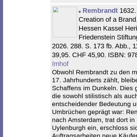
Rembrandt
1632. 
Creation of a Brand
Hessen Kassel Heri
Friedenstein Stiftu
2026. 288. S. 173 fb. Abb., 
39,95. CHF 45,90. ISBN: 97
Imhof
Obwohl Rembrandt zu den me
17. Jahrhunderts zählt, ble
Schaffens im Dunkeln. Dies gi
die sowohl stilistisch als auc
entscheidender Bedeutung un
Umbrüchen geprägt war: Rem
nach Amsterdam, trat dort in
Uylenburgh ein, erschloss s
Auftragsarbeiten neue Käufer