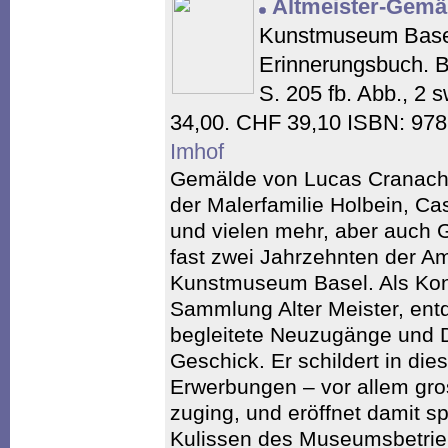
Altmeister-Gemä
Kunstmuseum Basel
Erinnerungsbuch. B
S. 205 fb. Abb., 2 
34,00. CHF 39,10 ISBN: 97
Imhof
Gemälde von Lucas Cranach 
der Malerfamilie Holbein, C
und vielen mehr, aber auch 
fast zwei Jahrzehnten der A
Kunstmuseum Basel. Als Kons
Sammlung Alter Meister, ent
begleitete Neuzugänge und 
Geschick. Er schildert in di
Erwerbungen – vor allem gr
zuging, und eröffnet damit s
Kulissen des Museumsbetrieb