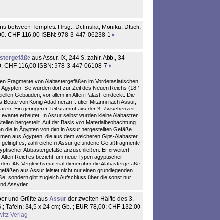
ons between Temples. Hrsg.: Dolinska, Monika. Dtsch;
68,00. CHF 116,00 ISBN: 978-3-447-06238-1
stergefäße
aus Assur. IX, 244 S. zahlr. Abb., 34
,00. CHF 116,00 ISBN: 978-3-447-06108-7
nen Fragmente von Alabastergefäßen im Vorderasiatischen
Ägypten. Sie wurden dort zur Zeit des Neuen Reichs (18./
iziellen Gebäuden, vor allem im Alten Palast, entdeckt. Die
 Beute von König Adad-nerari I. über Mitanni nach Assur,
ren. Ein geringerer Teil stammt aus der 3. Zwischenzeit
Levante erbeutet. In Assur selbst wurden kleine Alabastren
eilen hergestellt. Auf der Basis von Materialbeobachtung
n die in Ägypten von den in Assur hergestellten Gefäße
mmen aus Ägypten, die aus dem weicheren Gips-Alabaster
h gelingt es, zahlreiche in Assur gefundene Gefäßfragmente
yptischer Alabastergefäße anzuschließen. Er erweitert
s Alten Reiches bezieht, um neue Typen ägyptischer
rden. Als Vergleichsmaterial dienen ihm die Alabastergefäße
gefäßen aus Assur leistet nicht nur einen grundlegenden
ße, sondern gibt zugleich Aufschluss über die sonst nur
nd Assyrien.
ber und Grüfte aus
Assur
der zweiten Hälfte des 3.
93 S.; Tafeln; 34,5 x 24 cm; Gb. ; EUR 78,00; CHF 132,00
itz Verlag