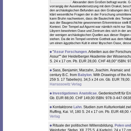
Alexander dem Großen befragt wurde. Gal
vorrangig der Auseinandersetzung mit dem Orakel, beschäf
den archäologischen Befunden aus den Grabungen des De
klärt wesentliche Fragen der in der Forschung umstritt
kann Bruhn nachweisen, dass die Bautechnik des Tempels i
aus der Baugeschichte gewonnenen Erkenntnisse stellt B
Kontext. Der Tempel auf Agurmi war nämlich nicht nur Si
Libyern bewohnten Oase und Zentrum des sich in der ans
der wenigen archäologischen Quellen aus dieser Region 
stehen. Da die im Tempel verehrte Gottheit aus dem Nilta
um einen ägyptischen Kult in einer libyschen Oase, dess
"
Assur Forschungen
. Arbeiten aus der Forschungs
Assur"" der Heidelberger Akademie der Wissenschaft
S. 24 x 17 cm. Pb. EUR 28,00. CHF 48,00" ISBN: 
Sass, Benjamin; Marzahn, Joachim. Aramaic and fi
century B.C. from
Babylon
. With Drawings of the A
259 S. 17 Tabelle(n). 34,5 x 24 cm. Gb. EUR 78,0
Harrassowitz Verlag
Investigationes Anatolicae
. Gedenkschrift für Er
Gb. EUR 88,00. CHF 149,00 ISBN: 978-3-447-063
Kontaktzone
Lahn
. Studien zum Kulturkontakt 
Ruffing, Kai. VI, 180 S. 24 x 17 cm. Pb. EUR 48,0
Verlag
Rituale der politischen Willensbildung.
Polen un
Weinfurter, Stefan. XII, 275 S. 4 Karte(n). 24 x 1