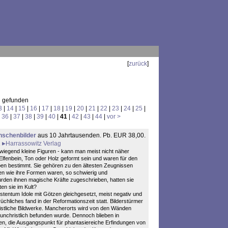
[
zurück
]
l gefunden
3
|
14
|
15
|
16
|
17
|
18
|
19
|
20
|
21
|
22
|
23
|
24
|
25
|
|
36
|
37
|
38
|
39
|
40
|
41
|
42
|
43
|
44
|
vor >
schenbilder
aus 10 Jahrtausenden. Pb. EUR 38,00.
2
Harrassowitz Verlag
wiegend kleine Figuren - kann man meist nicht näher
lfenbein, Ton oder Holz geformt sein und waren für den
ben bestimmt. Sie gehören zu den ältesten Zeugnissen
den wie ihre Formen waren, so schwierig und
urden ihnen magische Kräfte zugeschrieben, hatten sie
en sie im Kult?
tentum Idole mit Götzen gleichgesetzt, meist negativ und
rüchliches fand in der Reformationszeit statt. Bilderstürmer
ristliche Bildwerke. Mancherorts wird von den Wänden
 unchristlich befunden wurde. Dennoch blieben in
en, die Ausgangspunkt für phantasiereiche Erfindungen von