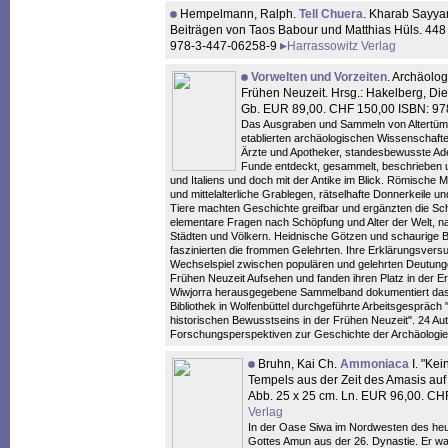
Hempelmann, Ralph.
Tell Chuera
. Kharab Sayyar
Beiträgen von Taos Babour und Matthias Hüls. 448
978-3-447-06258-9
Harrassowitz Verlag
Vorwelten und Vorzeiten
. Archäolog
Frühen Neuzeit. Hrsg.: Hakelberg, Dietr
Gb. EUR 89,00. CHF 150,00 ISBN: 9
Das Ausgraben und Sammeln von Altertümern 
etablierten archäologischen Wissenschaft
Ärzte und Apotheker, standesbewusste Ade
Funde entdeckt, gesammelt, beschrieben un
und Italiens und doch mit der Antike im Blick. Römische 
und mittelalterliche Grablegen, rätselhafte Donnerkeile 
Tiere machten Geschichte greifbar und ergänzten die Sch
elementare Fragen nach Schöpfung und Alter der Welt,
Städten und Völkern. Heidnische Götzen und schaurige Bes
faszinierten die frommen Gelehrten. Ihre Erklärungsver
Wechselspiel zwischen populären und gelehrten Deutung
Frühen Neuzeit Aufsehen und fanden ihren Platz in der Er
Wiwjorra herausgegebene Sammelband dokumentiert das
Bibliothek in Wolfenbüttel durchgeführte Arbeitsgespräch 
historischen Bewusstseins in der Frühen Neuzeit". 24 Auto
Forschungsperspektiven zur Geschichte der Archäologie i
Bruhn, Kai Ch.
Ammoniaca
I. "Kei
Tempels aus der Zeit des Amasis auf 
Abb. 25 x 25 cm. Ln. EUR 96,00. C
Verlag
In der Oase Siwa im Nordwesten des heut
Gottes Amun aus der 26. Dynastie. Er war