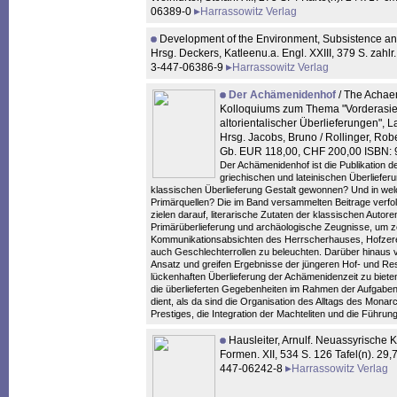
06389-0
Harrassowitz Verlag
Development of the Environment, Subsistence and 
Hrsg. Deckers, Katleenu.a. Engl. XXIII, 379 S. zah
3-447-06386-9
Harrassowitz Verlag
Der Achämenidenhof
/ The Achaem
Kolloquiums zum Thema "Vorderasie
altorientalischer Überlieferungen", L
Hrsg. Jacobs, Bruno / Rollinger, Robe
Gb. EUR 118,00, CHF 200,00 ISBN:
Der Achämenidenhof ist die Publikation d
griechischen und lateinischen Überlieferun
klassischen Überlieferung Gestalt gewonnen? Und in welch
Primärquellen? Die im Band versammelten Beitrage verfo
zielen darauf, literarische Zutaten der klassischen Autor
Primärüberlieferung und archäologische Zeugnisse, um z
Kommunikationsabsichten des Herrscherhauses, Hofzeremon
auch Geschlechterrollen zu beleuchten. Darüber hinaus v
Ansatz und greifen Ergebnisse der jüngeren Hof- und R
lückenhaften Überlieferung der Achämenidenzeit zu bie
die überlieferten Gegebenheiten im Rahmen der Aufgaben 
dient, als da sind die Organisation des Alltags des Monarc
Prestiges, die Integration der Machteliten und die Führu
Hausleiter, Arnulf. Neuassyrische 
Formen. XII, 534 S. 126 Tafel(n). 2
447-06242-8
Harrassowitz Verlag