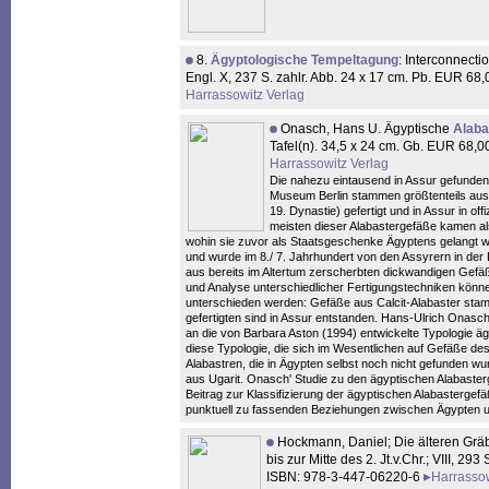
8.
Ägyptologische Tempeltagung
: Interconnecti
Engl. X, 237 S. zahlr. Abb. 24 x 17 cm. Pb. EUR 
Harrassowitz Verlag
Onasch, Hans U. Ägyptische
Alaba
Tafel(n). 34,5 x 24 cm. Gb. EUR 68
Harrassowitz Verlag
Die nahezu eintausend in Assur gefunde
Museum Berlin stammen größtenteils aus 
19. Dynastie) gefertigt und in Assur in off
meisten dieser Alabastergefäße kamen als
wohin sie zuvor als Staatsgeschenke Ägyptens gelangt wa
und wurde im 8./ 7. Jahrhundert von den Assyrern in der 
aus bereits im Altertum zerscherbten dickwandigen Gefäßt
und Analyse unterschiedlicher Fertigungstechniken könne
unterschieden werden: Gefäße aus Calcit-Alabaster sta
gefertigten sind in Assur entstanden. Hans-Ulrich Onasc
an die von Barbara Aston (1994) entwickelte Typologie äg
diese Typologie, die sich im Wesentlichen auf Gefäße de
Alabastren, die in Ägypten selbst noch nicht gefunden wu
aus Ugarit. Onasch' Studie zu den ägyptischen Alabaster
Beitrag zur Klassifizierung der ägyptischen Alabastergefä
punktuell zu fassenden Beziehungen zwischen Ägypten u
Hockmann, Daniel; Die älteren Grä
bis zur Mitte des 2. Jt.v.Chr.; VIII, 2
ISBN: 978-3-447-06220-6
Harrassow