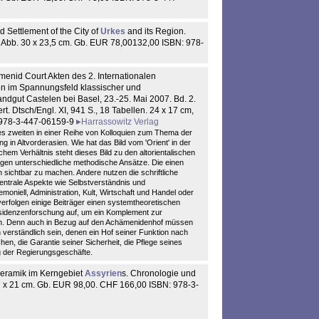
Settlement of the City of
Urkes
and its Region.
lr. Abb. 30 x 23,5 cm. Gb. EUR 78,00132,00 ISBN: 978-
enid Court Akten des 2. Internationalen
n im Spannungsfeld klassischer und
andgut Castelen bei Basel, 23.-25. Mai 2007. Bd. 2.
rt. Dtsch/Engl. XI, 941 S., 18 Tabellen. 24 x 17 cm,
 978-3-447-06159-9
Harrassowitz Verlag
es zweiten in einer Reihe von Kolloquien zum Thema der
g in Altvorderasien. Wie hat das Bild vom 'Orient' in der
em Verhältnis steht dieses Bild zu den altorientalischen
lgen unterschiedliche methodische Ansätze. Die einen
en sichtbar zu machen. Andere nutzen die schriftliche
entrale Aspekte wie Selbstverständnis und
iell, Administration, Kult, Wirtschaft und Handel oder
erfolgen einige Beiträger einen systemtheoretischen
esidenzenforschung auf, um ein Komplement zur
ten. Denn auch in Bezug auf den Achämenidenhof müssen
verständlich sein, denen ein Hof seiner Funktion nach
hen, die Garantie seiner Sicherheit, die Pflege seines
ng der Regierungsgeschäfte.
Keramik im Kerngebiet
Assyrien
s. Chronologie und
9,7 x 21 cm. Gb. EUR 98,00. CHF 166,00 ISBN: 978-3-