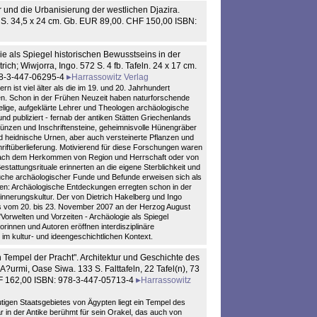
 und die Urbanisierung der westlichen Djazira.
 S. 34,5 x 24 cm. Gb. EUR 89,00. CHF 150,00 ISBN:
ie als Spiegel historischen Bewusstseins in der
ich; Wiwjorra, Ingo. 572 S. 4 fb. Tafeln. 24 x 17 cm.
78-3-447-06295-4
Harrassowitz Verlag
ist viel älter als die im 19. und 20. Jahrhundert
en. Schon in der Frühen Neuzeit haben naturforschende
lige, aufgeklärte Lehrer und Theologen archäologische
d publiziert - fernab der antiken Stätten Griechenlands
Münzen und Inschriftensteine, geheimnisvolle Hünengräber
und heidnische Urnen, aber auch versteinerte Pflanzen und
riftüberlieferung. Motivierend für diese Forschungen waren
 nach dem Herkommen von Region und Herrschaft oder von
tattungsrituale erinnerten an die eigene Sterblichkeit und
suche archäologischer Funde und Befunde erweisen sich als
en: Archäologische Entdeckungen erregten schon in der
innerungskultur. Der von Dietrich Hakelberg und Ingo
 vom 20. bis 23. November 2007 an der Herzog August
"Vorwelten und Vorzeiten - Archäologie als Spiegel
rinnen und Autoren eröffnen interdisziplinäre
m kultur- und ideengeschichtlichen Kontext.
n Tempel der Pracht". Architektur und Geschichte des
A?urmi, Oase Siwa. 133 S. Falttafeln, 22 Tafel(n), 73
HF 162,00 ISBN: 978-3-447-05713-4
Harrassowitz
igen Staatsgebietes von Ägypten liegt ein Tempel des
 in der Antike berühmt für sein Orakel, das auch von