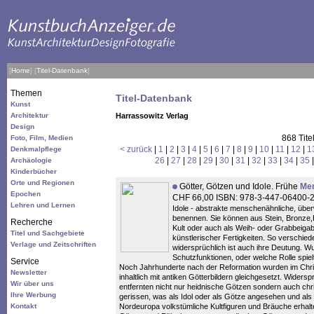
[
Home
]
[
Titel-Datenbank
]
Themen
Titel-Datenbank
Kunst
Architektur
Harrassowitz Verlag
Design
868 Tite
Foto, Film, Medien
< zurück
|
1
|
2
|
3
|
4
|
5
|
6
|
7
|
8
|
9
|
10
|
11
|
12
|
1
Denkmalpflege
26
|
27
|
28
|
29
|
30
|
31
|
32
|
33
|
34
|
35
Archäologie
Kinderbücher
Orte und Regionen
Götter, Götzen und Idole. Frühe
Men
Epochen
CHF 66,00 ISBN: 978-3-447-06400-
Lehren und Lernen
Idole - abstrakte menschenähnliche, über
benennen. Sie können aus Stein, Bronze,E
Recherche
Kult oder auch als Weih- oder Grabbeiga
Titel und Sachgebiete
künstlerischer Fertigkeiten. So verschie
Verlage und Zeitschriften
widersprüchlich ist auch ihre Deutung. W
Schutzfunktionen, oder welche Rolle spielt
Service
Noch Jahrhunderte nach der Reformation wurden im Chris
Newsletter
inhaltlich mit antiken Götterbildern gleichgesetzt. Widersp
Wir über uns
entfernten nicht nur heidnische Götzen sondern auch ch
Ihre Werbung
gerissen, was als Idol oder als Götze angesehen und als
Kontakt
Nordeuropa volkstümliche Kultfiguren und Bräuche erhalt