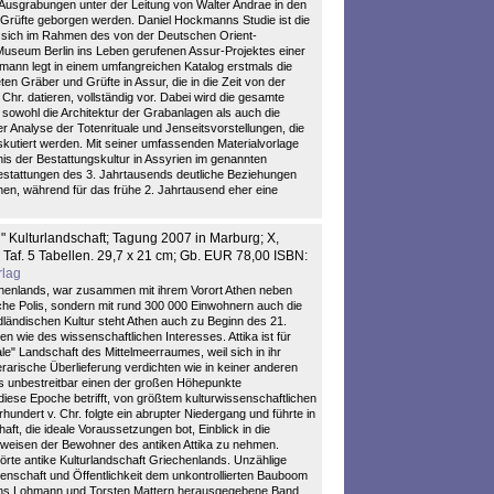
Ausgrabungen unter der Leitung von Walter Andrae in den
Grüfte geborgen werden. Daniel Hockmanns Studie ist die
ie sich im Rahmen des von der Deutschen Orient-
Museum Berlin ins Leben gerufenen Assur-Projektes einer
ann legt in einem umfangreichen Katalog erstmals die
ten Gräber und Grüfte in Assur, die in die Zeit von der
 Chr. datieren, vollständig vor. Dabei wird die gesamte
owohl die Architektur der Grabanlagen als auch die
er Analyse der Totenrituale und Jenseitsvorstellungen, die
skutiert werden. Mit seiner umfassenden Materialvorlage
is der Bestattungskultur in Assyrien im genannten
Bestattungen des 3. Jahrtausends deutliche Beziehungen
n, während für das frühe 2. Jahrtausend eher eine
n" Kulturlandschaft; Tagung 2007 in Marburg; X,
 Taf. 5 Tabellen. 29,7 x 21 cm; Gb. EUR 78,00 ISBN:
rlag
iechenlands, war zusammen mit ihrem Vorort Athen neben
sche Polis, sondern mit rund 300 000 Einwohnern auch die
ländischen Kultur steht Athen auch zu Beginn des 21.
 wie des wissenschaftlichen Interesses. Attika ist für
le" Landschaft des Mittelmeerraumes, weil sich in ihr
terarische Überlieferung verdichten wie in keiner anderen
ns unbestreitbar einen der großen Höhepunkte
 diese Epoche betrifft, von größtem kulturwissenschaftlichen
hundert v. Chr. folgte ein abrupter Niedergang und führte in
aft, die ideale Voraussetzungen bot, Einblick in die
sweisen der Bewohner des antiken Attika zu nehmen.
törte antike Kulturlandschaft Griechenlands. Unzählige
enschaft und Öffentlichkeit dem unkontrollierten Bauboom
 Hans Lohmann und Torsten Mattern herausgegebene Band