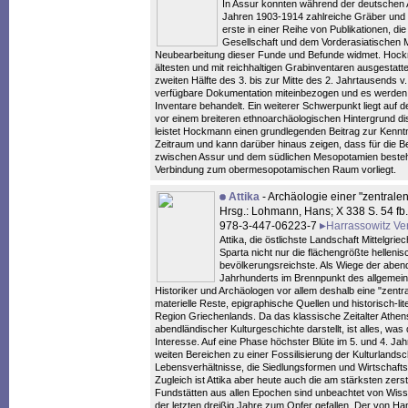
In Assur konnten während der deutschen 
Jahren 1903-1914 zahlreiche Gräber und 
erste in einer Reihe von Publikationen, d
Gesellschaft und dem Vorderasiatischen 
Neubearbeitung dieser Funde und Befunde widmet. Hockm
ältesten und mit reichhaltigen Grabinventaren ausgestatte
zweiten Hälfte des 3. bis zur Mitte des 2. Jahrtausends v.
verfügbare Dokumentation miteinbezogen und es werden s
Inventare behandelt. Ein weiterer Schwerpunkt liegt auf d
vor einem breiteren ethnoarchäologischen Hintergrund di
leistet Hockmann einen grundlegenden Beitrag zur Kenntn
Zeitraum und kann darüber hinaus zeigen, dass für die 
zwischen Assur und dem südlichen Mesopotamien bestehe
Verbindung zum obermesopotamischen Raum vorliegt.
Attika
- Archäologie einer "zentrale
Hrsg.: Lohmann, Hans; X 338 S. 54 fb.
978-3-447-06223-7
Harrassowitz Ve
Attika, die östlichste Landschaft Mittelgr
Sparta nicht nur die flächengrößte helleni
bevölkerungsreichste. Als Wiege der abend
Jahrhunderts im Brennpunkt des allgemeinen
Historiker und Archäologen vor allem deshalb eine "zentra
materielle Reste, epigraphische Quellen und historisch-li
Region Griechenlands. Da das klassische Zeitalter Athe
abendländischer Kulturgeschichte darstellt, ist alles, was
Interesse. Auf eine Phase höchster Blüte im 5. und 4. Jahr
weiten Bereichen zu einer Fossilisierung der Kulturlandsch
Lebensverhältnisse, die Siedlungsformen und Wirtschaft
Zugleich ist Attika aber heute auch die am stärksten zers
Fundstätten aus allen Epochen sind unbeachtet von Wiss
der letzten dreißig Jahre zum Opfer gefallen. Der von