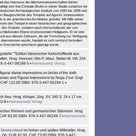
t das Interesse der Altertumswissenschaften bisher
tigt sich Kai-Christian Bruhn in seiner Studie zunächst mit
utschen Archäologischen Instituts von 1993 bis 1999 und
enen Baugeschichte des Tempels auf Agurmi. Insbesondere
n der griechischen Architektur gründet. Mit Hilfe seiner
ruhn den Tempel in einen historischen und geographischen
tz des Orakels, sondern auch Herrschaftssitz der von
chließenden Ebene erstreckenden Heiligtums. Er ist eine
und aus diesem Zeitraum, die der Forschung zur Verfügung
l übernommen wurde, handelt es sich verkürzt formuliert
en Geschichte griechisch geprägt wurde.
stelle ""Edition literarischer Keilschrifttexte aus
en. Hrsg. Heessel, Nils P; Maul, Stefan M. VIII, 254
978-3-447-06298-5
Harrassowitz Verlag
gural stamp impressions on bricks of the sixth
ramaic and Figural Impressions by Noga Z’evi. Engl.
0. CHF 132,00 ISBN: 978-3-447-06184-1
ich Neu. Hrsg. Klinger, Jörg. XV, 340 S. 24 x 17 cm.
83-8
Harrassowitz Verlag
zwischen Römern und germanischen Stämmen. Hrsg.
0. CHF 83,00 ISBN: 978-3-447-06249-7
Harrassowitz
d Deutschland
im hohen und späten Mittelalter. Hrsg.
7 cm. Gb. EUR 42,00. CHF 73,00 ISBN: 978-3-447-