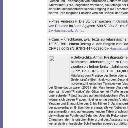
Götzen und Fälschungen von nordischen Göttern wurden
Alterthums" (1764) begannen Versuche, die Anfänge der K
als frühe Menschenbilder schnell Eingang in die Forschun
warten. Ihre mögliche Funktion wird am Beispiel der Kykla
Pries, Andreas H. Die Stundenwachen im
Osirisk
von Ritualen im Alten Ägypten. 500 S. 30 x 21 cm
6
Harrassowitz Verlag
Cancik-Kirschbaum, Eva. Texte zur telassyrische
13058. Teil I. einem Beitrag zu den Siegeln von Bar
CHF 99,00 ISBN: 978-3-447-06280-0
Harrassowit
Selbitschka, Armin. Prestigegüter 
historische Untersuchungen zu Chi
zweiten bis frühen fünften Jahrhunder
17 cm, Gb. EUR 98,00. CHF 166,00
Häufig ist vom Prestige der Seide oder a
Seidenstraße übermittelt wurden. Besond
nordwestchinesischen Tarimbecken (das h
bei. Einige davon waren 2008 in der Mannheimer Ausste
aber ist mit dem "Prestige" der Güter gemeint? Wie lass
unterscheiden? Und: Ist dies auf archäologischem Weg 
widmet sich diesen Fragen mit einer umfassenden Analys
Yingpan und Zhagunluke des 2. bis frühen 5. Jahrhunderts 
der auswertbaren Gräber, der erstmals alle verfügbaren 
zusammenführt und auf entsprechenden Tafeln graphisch d
die wichtigsten Funde und Befunde: Über die Rekonstru
China kann der historische Hintergrund des Austauschs
wertet dafür chinesische Schriftquellen ebenso sorgfälti