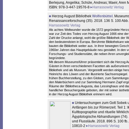
Berlejung, Angelika; Schüle, Andreas; Maeir, Aren 
ISBN: 978-3-447-19576-8
Harrassowitz Verlag
Herzog August Bibliothek
Wolfenbüttel
. Museums
Renaissanceforschung (35). 2018. 136 S. 100 Abb
Harrassowitz Verlag
Als achtes Weltwunder wurde die 1572 gegründete Herzog 
war zur Zeit des Todes von Herzog August 1666 eine de
Zahl der Drucke anlangt, wohl die größte Bibliothek der W
den bedeutendsten in Europa. Berühmte Bibliothekare wie
bauten die Bibliothek weiter aus. In ihrer bewegten Geschi
1960er Jahren das Hauptgebäude neu gestaltet. In den ve
Forschungs- und Studienstätte, die neben ihren unverglei
begründete.
Mit diesem Museumsführer präsentiert sich die Herzog Au
Gästen in ihren verschiedenen Facetten als außerunivers
Bibliothek und als Museum. Vorgestellt werden einige he
Heinrichs des Löwen und der illustrierte Sachsenspiegel
frühen Buchherstellung, zu den Globen, zum Sammlungs
den Malerbüchern und zur Sammlung Hermann Zapf ergän
Räume der Bibliotheca Augusta, das Lessinghaus und das B
handlicher Besucherguide geboten, der mit seiner ästhe
in der Herzog August Bibliothek erinnern wird.
Untersuchungen zum Gott Sobek un
Anfängen bis zur Römerzeit. Teil 1: 
Kulttopographie und rituelle Wirklichk
Ägyptologische Abhandlungen (74).
und Flussläufe. 2018. 896 S. 100 fb
10810-2
Harrassowitz Verlag