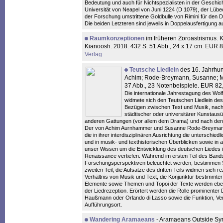
Bedeutung und auch für Nichtspezialisten in der Geschic
Universität von Neapel von Juni 1224 (D 1079), der Lübec
der Forschung umstrittene Goldbulle von Rimini für den 
Die beiden Letzteren sind jeweils in Doppelausfertigung au
Raumkonzeptionen
im früheren Zoroastrismus. 
Kianoosh. 2018. 432 S. 51 Abb., 24 x 17 cm. EUR
Verlag
Teutsche Liedlein
des 16. Jahrhun
Achim; Rode-Breymann, Susanne; Mit
37 Abb., 23 Notenbeispiele. EUR 8
Die internationale Jahrestagung des Wol
widmete sich den Teutschen Liedlein des
Bezügen zwischen Text und Musik, nach 
städtischer oder universitärer Kunstaus
anderen Gattungen (vor allem dem Drama) und nach den w
Der von Achim Aurnhammer und Susanne Rode-Breymann
die in ihrer interdisziplinären Ausrichtung die unterschi
und in musik- und texthistorischen Überblicken sowie in 
unser Wissen um die Entwicklung des deutschen Liedes im
Renaissance vertiefen. Während im ersten Teil des Band
Forschungsperspektiven beleuchtet werden, bestimmen 
zweiten Teil, die Aufsätze des dritten Teils widmen sich 
Verhältnis von Musik und Text, die Konjunktur bestimmte
Elemente sowie Themen und Topoi der Texte werden eben
der Liedrezeption. Erörtert werden die Rolle prominenter
Haußmann oder Orlando di Lasso sowie die Funktion, Verb
Aufführungsort.
Wandering Aramaeans
- Aramaeans Outside Syri