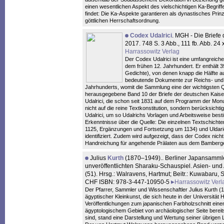
einen wesentlichen Aspekt des vielschichtigen Ka-Begrif
findet: Die Ka-Aspekte garantieren als dynastisches Prinzi
göttlichen Herrschaftsordnung.
Codex Udalrici
. MGH - Die Briefe 
2017. 748 S. 3 Abb., 111 fb. Abb. 
Harrassowitz Verlag
Der Codex Udalrici ist eine umfangreic
dem frühen 12. Jahrhundert. Er enthält 
Gedichte), von denen knapp die Hälfte aus
bedeutende Dokumente zur Reichs- und K
Jahrhunderts, womit die Sammlung eine der wichtigsten Qu
herausgegebene Band 10 der Briefe der deutschen Kaiserze
Udalrici, die schon seit 1831 auf dem Programm der Mon
nicht auf die reine Textkonstitution, sondern berücksicht
Udalrici, um so Udalrichs Vorlagen und Arbeitsweise bes
Erkenntnisse über die Quelle: Die einzelnen Textschic
1125, Ergänzungen und Fortsetzung um 1134) und Uldar
identifiziert. Zudem wird aufgezeigt, dass der Codex ni
Handreichung für angehende Prälaten aus dem Bamberge
Julius
Kurth
(1870–1949).. Berliner Japansammler
unveröffentlichten Sharaku-Schauspiel. Asien- und 
(51). Hrsg.: Walravens, Hartmut; Beitr.: Kuwabaru,
CHF ISBN: 978-3-447-10950-5
Harrassowitz Verl
Der Pfarrer, Sammler und Wissenschaftler Julius Kurth 
ägyptischer Kleinkunst, die sich heute in der Universität 
Veröffentlichungen zum japanischen Farbholzschnitt ei
ägyptologischem Gebiet von archäologischer Seite berei
sind, stand eine Darstellung und Wertung seiner übrigen