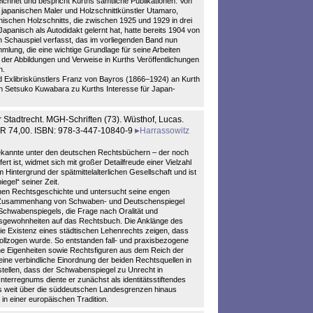
hnet und bespricht Kurths sämtliche Publikationen. Von
japanischen Maler und Holzschnittkünstler Utamaro,
schen Holzschnitts, die zwischen 1925 und 1929 in drei
apanisch als Autodidakt gelernt hat, hatte bereits 1904 von
in Schauspiel verfasst, das im vorliegenden Band nun
mmlung, die eine wichtige Grundlage für seine Arbeiten
der Abbildungen und Verweise in Kurths Veröffentlichungen
n.
d Exlibriskünstlers Franz von Bayros (1866–1924) an Kurth
in Setsuko Kuwabara zu Kurths Interesse für Japan-
Stadtrecht. MGH-Schriften (73). Wüsthof, Lucas.
EUR 74,00. ISBN: 978-3-447-10840-9
Harrassowitz
kannte unter den deutschen Rechtsbüchern – der noch
ert ist, widmet sich mit großer Detailfreude einer Vielzahl
Hintergrund der spätmittelalterlichen Gesellschaft und ist
egel“ seiner Zeit.
hen Rechtsgeschichte und untersucht seine engen
er Zusammenhang von Schwaben- und Deutschenspiegel
 Schwabenspiegels, die Frage nach Oralität und
htsgewohnheiten auf das Rechtsbuch. Die Anklänge des
ie Existenz eines städtischen Lehenrechts zeigen, dass
vollzogen wurde. So entstanden fall- und praxisbezogene
he Eigenheiten sowie Rechtsfiguren aus dem Reich der
ine verbindliche Einordnung der beiden Rechtsquellen in
ststellen, dass der Schwabenspiegel zu Unrecht in
nterregnums diente er zunächst als identitätsstiftendes
s weit über die süddeutschen Landesgrenzen hinaus
in einer europäischen Tradition.