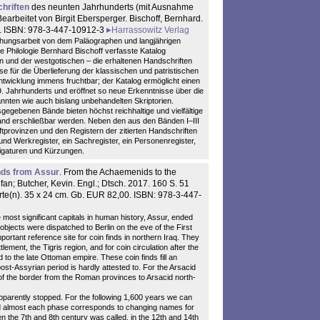
hriften
des neunten Jahrhunderts (mit Ausnahme
Bearbeitet von Birgit Ebersperger. Bischoff, Bernhard.
0. ISBN: 978-3-447-10912-3
Harrassowitz Verlag
chungsarbeit von dem Paläographen und langjährigen
he Philologie Bernhard Bischoff verfasste Katalog
n und der westgotischen – die erhaltenen Handschriften
e für die Überlieferung der klassischen und patristischen
ntwicklung immens fruchtbar; der Katalog ermöglicht einen
. Jahrhunderts und eröffnet so neue Erkenntnisse über die
annten wie auch bislang unbehandelten Skriptorien.
gegebenen Bände bieten höchst reichhaltige und vielfältige
band erschließbar werden. Neben den aus den Bänden I–III
provinzen und den Registern der zitierten Handschriften
und Werkregister, ein Sachregister, ein Personenregister,
Ligaturen und Kürzungen.
inds from Assur
. From the Achaemenids to the
an; Butcher, Kevin. Engl.; Dtsch. 2017. 160 S. 51
arte(n). 35 x 24 cm. Gb. EUR 82,00. ISBN: 978-3-447-
e most significant capitals in human history, Assur, ended
e objects were dispatched to Berlin on the eve of the First
portant reference site for coin finds in northern Iraq. They
lement, the Tigris region, and for coin circulation after the
 to the late Ottoman empire. These coin finds fill an
ost-Assyrian period is hardly attested to. For the Arsacid
ty of the border from the Roman provinces to Arsacid north-
apparently stopped. For the following 1,600 years we can
and almost each phase corresponds to changing names for
n the 7th and 8th century was called, in the 12th and 14th