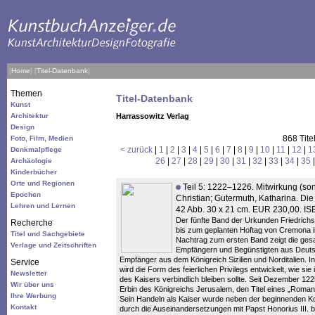
[
Home
]
[
Titel-Datenbank
]
Themen
Titel-Datenbank
Kunst
Architektur
Harrassowitz Verlag
Design
868 Tite
Foto, Film, Medien
< zurück
|
1
|
2
|
3
|
4
|
5
|
6
|
7
|
8
|
9
|
10
|
11
|
12
|
1
Denkmalpflege
26
|
27
|
28
|
29
|
30
|
31
|
32
|
33
|
34
|
35
Archäologie
Kinderbücher
Orte und Regionen
Teil 5: 1222–1226. Mitwirkung (sons
Epochen
Christian; Gutermuth, Katharina. D
Lehren und Lernen
42 Abb. 30 x 21 cm. EUR 230,00. I
Der fünfte Band der Urkunden Friedrich
Recherche
bis zum geplanten Hoftag von Cremona i
Titel und Sachgebiete
Nachtrag zum ersten Band zeigt die ges
Verlage und Zeitschriften
Empfängern und Begünstigten aus Deutsc
Empfänger aus dem Königreich Sizilien und Norditalien. I
Service
wird die Form des feierlichen Privilegs entwickelt, wie s
Newsletter
des Kaisers verbindlich bleiben sollte. Seit Dezember 1225 
Wir über uns
Erbin des Königreichs Jerusalem, den Titel eines „Roman
Ihre Werbung
Sein Handeln als Kaiser wurde neben der beginnenden Ko
Kontakt
durch die Auseinandersetzungen mit Papst Honorius III.