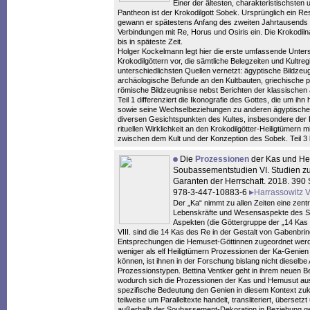
Einer der ältesten, charakteristischste
Pantheon ist der Krokodilgott Sobek. Ursprünglich ein R
gewann er spätestens Anfang des zweiten Jahrtausends w
Verbindungen mit Re, Horus und Osiris ein. Die Krokodil
bis in späteste Zeit.
Holger Kockelmann legt hier die erste umfassende Unte
Krokodilgöttern vor, die sämtliche Belegzeiten und Kultre
unterschiedlichsten Quellen vernetzt: ägyptische Bildzeug
archäologische Befunde an den Kultbauten, griechische p
römische Bildzeugnisse nebst Berichten der klassischen a
Teil 1 differenziert die Ikonografie des Gottes, die um ihn
sowie seine Wechselbeziehungen zu anderen ägyptischen 
diversen Gesichtspunkten des Kultes, insbesondere der K
rituellen Wirklichkeit an den Krokodilgötter-Heiligtümer
zwischen dem Kult und der Konzeption des Sobek. Teil 3 bie
Die
Prozessionen
der Kas und Hem
Soubassementstudien VI. Studien zur
Garanten der Herrschaft. 2018. 390 S
978-3-447-10883-6
Harrassowitz V
Der „Ka“ nimmt zu allen Zeiten eine zentr
Lebenskräfte und Wesensaspekte des Son
Aspekten (die Göttergruppe der „14 Kas d
VIII. sind die 14 Kas des Re in der Gestalt von Gabenbrin
Entsprechungen die Hemuset-Göttinnen zugeordnet werde
weniger als elf Heiligtümern Prozessionen der Ka-Geni
können, ist ihnen in der Forschung bislang nicht dieselb
Prozessionstypen. Bettina Ventker geht in ihrem neuen 
wodurch sich die Prozessionen der Kas und Hemusut aus
spezifische Bedeutung den Genien in diesem Kontext zuko
teilweise um Paralleltexte handelt, transliteriert, überse
außerhalb der Soubassement-Dekoration in Beziehung gese