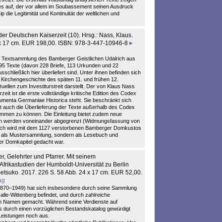
fes auf, der vor allem im Soubassement seinen Ausdruck
p die Legitimität und Kontinuität der weltlichen und
der Deutschen Kaiserzeit (10). Hrsg.: Nass, Klaus.
24 x 17 cm. EUR 198,00. ISBN: 978-3-447-10946-8
he Textsammlung des Bamberger Geistlichen Udalrich aus
395 Texte (davon 228 Briefe, 113 Urkunden und 22
schließlich hier überliefert sind. Unter ihnen befinden sich
irchengeschichte des späten 11. und frühen 12.
ellen zum Investiturstreit darstellt. Der von Klaus Nass
it ist die erste vollständige kritische Edition des Codex
umenta Germaniae Historica steht. Sie beschränkt sich
igt auch die Überlieferung der Texte außerhalb des Codex
timmen zu können. Die Einleitung bietet zudem neue
hten werden voneinander abgegrenzt (Widmungsfassung von
ich wird mit dem 1127 verstorbenen Bamberger Domkustos
cht als Mustersammlung, sondern als Lesebuch und
r Domkapitel gedacht war.
, Gelehrter und Pfarrer. Mit seinem
Afrikastudien der Humboldt-Universität zu Berlin
 Setsuko. 2017. 226 S. 58 Abb. 24 x 17 cm. EUR 52,00.
ag
(1870–1949) hat sich insbesondere durch seine Sammlung
Halle-Wittenberg befindet, und durch zahlreiche
nen Namen gemacht. Während seine Verdienste auf
ts durch einen vorzüglichen Bestandskatalog gewürdigt
 Leistungen noch aus.