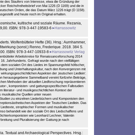
hte des Staufers von Interesse, etwa die Gründung der
ker Reichsfreiheitsbrief von Mai 1226 (D 1169) und die in
Deutschen Orden, die das Datum März 1226 trägt (D 1158).
sgestellt und heute noch im Original erhalten.
Kosmische, kultische und soziale Räume. Rezania,
 89,00. ISBN: 978-3-447-19583-6
Harrassowitz
derts. Wolfenbütteler Hefte (36). Hrsg.: Aurnhammer,
wirkung (sonst.) Renno, Frederique. 2018. 384 S.
2,00. ISBN: 978-3-447-10933-8
Harrassowitz Verlag
fenbütteler Arbeitskreise für Renaissanceforschung 2014
 16. Jahrhunderts. Gefragt wurde nach den vielfältigen
dem sozialen Ort des Liedes im Spannungsfeld höfischer,
übung und Unterhaltungskultur, nach den Konvergenzen mit
irkungsgeschichtlichen Aspekten der ‚teutschen Liedlein‘.
 herausgegebene Sammelband vereint fünfzehn Beiträge,
edlichen Methoden der aktuellen Liedforschung repräsentieren
autor-, komponisten- und gattungsspezifischen Fallstudien
 literatur- und musikgeschichtlichen Kontext der
s musikalische Quellen unter neuen
Studien zu einzelnen Liederbüchern und Komponisten den
rezeptionsästhetischen Aspekten der Teutschen Liedlein. Das
r Liedtexte, strophischer Formen und musikalischer
so behandelt wie der soziale Ort des Liedschaffens und
 Dichterkomponisten wie Leonhard Lechner, Valentin
reitung und Pluralisierung der Gattung je nach
a. Textual and Archaeological Perspectives. Hrsg.: