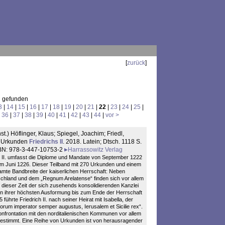
[
zurück
]
l gefunden
3
|
14
|
15
|
16
|
17
|
18
|
19
|
20
|
21
|
22
|
23
|
24
|
25
|
|
36
|
37
|
38
|
39
|
40
|
41
|
42
|
43
|
44
|
vor >
t.) Höflinger, Klaus; Spiegel, Joachim; Friedl,
ie Urkunden
Friedrichs II
. 2018. Latein; Dtsch. 1118 S.
SBN: 978-3-447-10753-2
Harrassowitz Verlag
s II. umfasst die Diplome und Mandate von September 1222
m Juni 1226. Dieser Teilband mit 270 Urkunden und einem
amte Bandbreite der kaiserlichen Herrschaft: Neben
hland und dem „Regnum Arelatense“ finden sich vor allem
n dieser Zeit der sich zusehends konsolidierenden Kanzlei
ie in ihrer höchsten Ausformung bis zum Ende der Herrschaft
führte Friedrich II. nach seiner Heirat mit Isabella, der
orum imperator semper augustus, Ierusalem et Sicilie rex“.
nfrontation mit den norditalienischen Kommunen vor allem
 bestimmt. Eine Reihe von Urkunden ist von herausragender