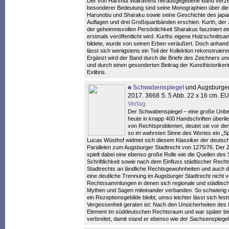
Der von Hartmut Walravens herausgegebene Band verzeic
besonderer Bedeutung sind seine Monographien über die 
Harunobu und Sharaku sowie seine Geschichte des japani
Auflagen und drei Großquartbänden erschien. Kurth, der J
der geheimnisvollen Persönlichkeit Sharakus fasziniert e
erstmals veröffentlicht wird. Kurths eigene Holzschnittsa
bildete, wurde von seinen Erben veräußert. Doch anhand 
lässt sich wenigstens ein Teil der Kollektion rekonstruiere
Ergänzt wird der Band durch die Briefe des Zeichners un
und durch einen gesonderten Beitrag der Kunsthistoriker
Exlibris.
Schwabenspiegel
und Augsburger 
2017. 3668 S. 5 Abb. 22 x 16 cm. 
Verlag
Der Schwabenspiegel – eine große Unbe
heute in knapp 400 Handschriften überlief
von Rechtsproblemen, deutet sie vor dem 
so im wahrsten Sinne des Wortes ein „Spi
Lucas Wüsthof widmet sich diesem Klassiker der deutsc
Parallelen zum Augsburger Stadtrecht von 1275/76. D
spielt dabei eine ebenso große Rolle wie die Quellen des
Schriftlichkeit sowie nach dem Einfluss städtischer Rec
Stadtrechts an ländliche Rechtsgewohnheiten und auch d
eine deutliche Trennung im Augsburger Stadtrecht nicht 
Rechtssammlungen in denen sich regionale und städtisc
Mythen und Sagen miteinander verbanden. So schwierig e
ein Rezeptionsgebilde bleibt, umso leichter lässt sich fe
Vergessenheit geraten ist: Nach den Unsicherheiten des I
Element im süddeutschen Rechtsraum und war später bi
verbreitet, damit stand er ebenso wie der Sachsenspiegel 