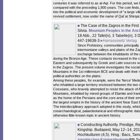
centuries it was referred to as al-Aqr. For this period, we 
compared with the preceding 1,800 years. The coin finds, t
into the political and economic development of “a large vil
revived settlement, now under the name of Qal`at Shirqat
The Case of the Zagros in the First 
Silvia.
Mountain Peoples in the Anc
18 Abb., 22 Tafel(n), 3 Tabelle(n), 
447-19638-3
Harrassowitz Verlag
Since Prehistory, communities principally
intermontane valleys and plains of the Za
exchange between the inhabitants of the
during the Bronze Age. These contacts increased in the 
Eastern and subsequently by Greek and Latin sources wh
in the Zagros. The present volume investigates the social 
Mountains in the 1st millennium BCE and deals with their 
political authorities on the plains.
Among these peoples, for example, were the ‘fierce’ Med
who inhabited a large territory enclosed between the two 
Cosseans, who bravely attempted to resist the attack of
Mountains, inhabited by mixed groups of Elamite and Iran
as the home of the Persians and the core area of their emp
the largest empire in the history of the ancient Near East
The interdisciplinary approach adopted in this study, whic
zooarchaeological, palaeobotanical and ethnographic data,
otherwise little-known topic in ancient history.
Constructing Authority. Prestige, R
Kingship. Budapest, May 12–14, 2016
Hochkulturen (4,5). Hrsg.: Bacs, Tama
ägyptischen Königsideologie
/8th S