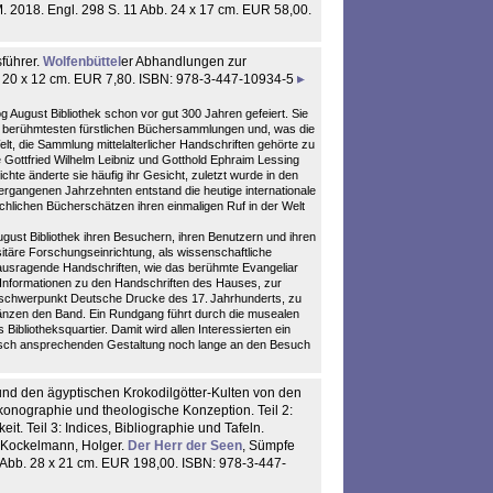
M. 2018. Engl. 298 S. 11 Abb. 24 x 17 cm. EUR 58,00.
führer.
Wolfenbüttel
er Abhandlungen zur
. 20 x 12 cm. EUR 7,80. ISBN: 978-3-447-10934-5
August Bibliothek schon vor gut 300 Jahren gefeiert. Sie
r berühmtesten fürstlichen Büchersammlungen und, was die
elt, die Sammlung mittelalterlicher Handschriften gehörte zu
 Gottfried Wilhelm Leibniz und Gotthold Ephraim Lessing
chte änderte sie häufig ihr Gesicht, zuletzt wurde in den
rgangenen Jahrzehnten entstand die heutige internationale
chlichen Bücherschätzen ihren einmaligen Ruf in der Welt
gust Bibliothek ihren Besuchern, ihren Benutzern und ihren
itäre Forschungseinrichtung, als wissenschaftliche
rausragende Handschriften, wie das berühmte Evangeliar
. Informationen zu den Handschriften des Hauses, zur
schwerpunkt Deutsche Drucke des 17. Jahrhunderts, zu
zen den Band. Ein Rundgang führt durch die musealen
ibliotheksquartier. Damit wird allen Interessierten ein
tisch ansprechenden Gestaltung noch lange an den Besuch
d den ägyptischen Krokodilgötter-Kulten von den
Ikonographie und theologische Konzeption. Teil 2:
eit. Teil 3: Indices, Bibliographie und Tafeln.
 Kockelmann, Holger.
Der Herr der Seen
, Sümpfe
. Abb. 28 x 21 cm. EUR 198,00. ISBN: 978-3-447-