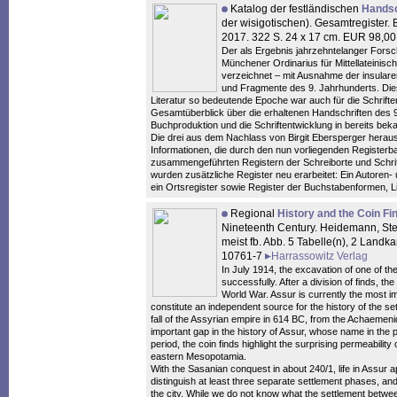
Katalog der festländischen
Handsc
der wisigotischen). Gesamtregister. 
2017. 322 S. 24 x 17 cm. EUR 98,0
Der als Ergebnis jahrzehntelanger Fors
Münchener Ordinarius für Mittellateinisc
verzeichnet – mit Ausnahme der insulare
und Fragmente des 9. Jahrhunderts. Dies
Literatur so bedeutende Epoche war auch für die Schrifte
Gesamtüberblick über die erhaltenen Handschriften des 9
Buchproduktion und die Schriftentwicklung in bereits bek
Die drei aus dem Nachlass von Birgit Ebersperger heraus
Informationen, die durch den nun vorliegenden Register
zusammengeführten Registern der Schreiborte und Schrift
wurden zusätzliche Register neu erarbeitet: Ein Autoren- 
ein Ortsregister sowie Register der Buchstabenformen, 
Regional
History and the Coin F
Nineteenth Century. Heidemann, Stef
meist fb. Abb. 5 Tabelle(n), 2 Landk
10761-7
Harrassowitz Verlag
In July 1914, the excavation of one of th
successfully. After a division of finds, th
World War. Assur is currently the most im
constitute an independent source for the history of the sett
fall of the Assyrian empire in 614 BC, from the Achaemenid
important gap in the history of Assur, whose name in the p
period, the coin finds highlight the surprising permeabili
eastern Mesopotamia.
With the Sasanian conquest in about 240/1, life in Assur 
distinguish at least three separate settlement phases, 
the city. While we do not know what the settlement betwee