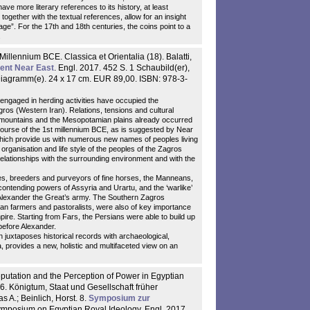
have more literary references to its history, at least
ogether with the textual references, allow for an insight
lage”. For the 17th and 18th centuries, the coins point to a
.
Millennium BCE. Classica et Orientalia (18). Balatti,
ient Near East
. Engl. 2017. 452 S. 1 Schaubild(er),
3 Diagramm(e). 24 x 17 cm. EUR 89,00. ISBN: 978-3-
 engaged in herding activities have occupied the
gros (Western Iran). Relations, tensions and cultural
 mountains and the Mesopotamian plains already occurred
course of the 1st millennium BCE, as is suggested by Near
ich provide us with numerous new names of peoples living
organisation and life style of the peoples of the Zagros
relationships with the surrounding environment and with the
es, breeders and purveyors of fine horses, the Manneans,
contending powers of Assyria and Urartu, and the ‘warlike’
 Alexander the Great’s army. The Southern Zagros
ian farmers and pastoralists, were also of key importance
ire. Starting from Fars, the Persians were able to build up
 before Alexander.
h juxtaposes historical records with archaeological,
 provides a new, holistic and multifaceted view on an
eputation and the Perception of Power in Egyptian
. Königtum, Staat und Gesellschaft früher
s A.; Beinlich, Horst. 8.
Symposium zur
ymposium on Egyptian Royal Ideology. Engl. 2017.