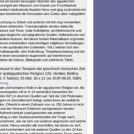
n und am besten bezeugten Vertreter des ägyptischen
essortgott des Wassers und Garant von Fruchtbarkeit
eitere bedeutende Aspekte hinzu und ging synkretistische
natur bestimmte die Konzeption des Gottes aber maßgeblich
rsuchung zu Sobek und anderen mit ihm eng verwandten
gionen einbezieht. Transdisziplinär werden dabei die
nisse und Texte, reale Kultobjekte, architektonische und
apyrologische und epigrafische Quellen, hellenistische und
ntiken Autoren. Auf dieser breiten Materialbasis ergründet
 herum entwickelten vielschichtigen religiösen Vorstellungen
wie ausländischen Gottheiten. Teil 2 widmet sich den
ulttopografie, dem Kultvollzug, Tempelausstattung und der
n mit einem besonderen Augenmerk auf Interferenzen
tet die Indices, Bibliografie und zahlreiche Tafeln.
usut in den Tempeln der griechisch-römischen Zeit.
 spätägyptischen Religion (18). Ventker, Bettina.
. 5 Tafel(n), 55 Abb. 30 x 21 cm. EUR 98,00. ISBN:
erlag
ale und komplexe Rolle in der ägyptischen Religion ein. Als
nengottes tritt er in 14 namentlich benannten Ka-
es Re“) in diversen Quellen auf. Seit der Zeit Ptolemaios
gern im Sockelbereich belegt, wobei ihnen als weibliche
n. Obwohl in einem Zeitraum von ca. 250 Jahren in nicht
en und der Hemuset-Göttinnen nachgewiesen werden
e Aufmerksamkeit zuteil geworden wie anderen
Beitrag zu den Soubassementstudien der Frage nach,
zeichnen, wie sie sich von anderen abgrenzen und welche
mmt. Hierzu werden alle Inschriften, bei denen es sich
tzt und kommentiert und mit weiteren Quellen zu den 14 Kas
tzt. Die erstmals vollständig analysierten Texte zeigen