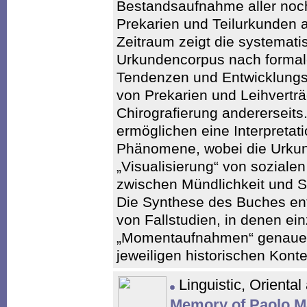
Bestandsaufnahme aller noch
Prekarien und Teilurkunden 
Zeitraum zeigt die systemati
Urkundencorpus nach formalen
Tendenzen und Entwicklungsl
von Prekarien und Leihverträ
Chirografierung andererseits
ermöglichen eine Interpretat
Phänomene, wobei die Urkund
„Visualisierung“ von soziale
zwischen Mündlichkeit und Sch
Die Synthese des Buches enth
von Fallstudien, in denen ei
„Momentaufnahmen“ genauer 
jeweiligen historischen Kon
Linguistic, Oriental
Memory of Paolo M