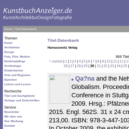
[
Home
]
[
Titel-Datenbank
]
Themen
Titel-Datenbank
Kunst
Architektur
Harrassowitz Verlag
Design
868 Tite
Foto, Film, Medien
< zurück
|
1
|
2
|
3
|
4
|
5
|
6
|
7
|
8
|
9
|
10
|
11
|
12
|
1
Denkmalpflege
26
|
27
|
28
|
29
|
30
|
31
|
32
|
33
|
34
|
35
Archäologie
Kinderbücher
Orte und Regionen
Qa?na
and the Net
Epochen
Lehren und Lernen
Globalism. Proceedin
Recherche
Conference in Stuttg
Titel und Sachgebiete
Verlage und Zeitschriften
2009. Hrsg.: Pfälzner
Service
2015. Engl. 562S. 31 x 24 
Newsletter
Wir über uns
213,00. ISBN: 978-3-447-1
Ihre Werbung
Kontakt
In October 2009, the exhibiti