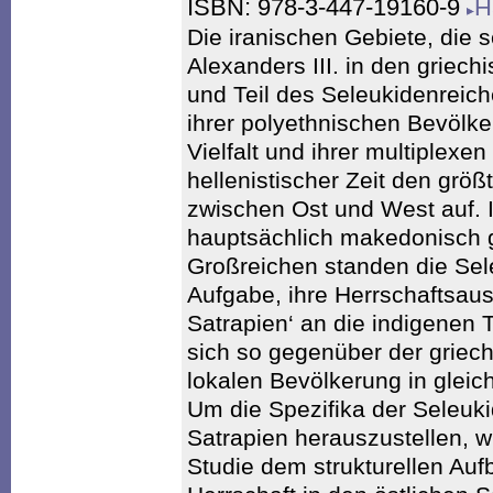
ISBN: 978-3-447-19160-9
H
Die iranischen Gebiete, die 
Alexanders III. in den griec
und Teil des Seleukidenreic
ihrer polyethnischen Bevölker
Vielfalt und ihrer multiplexen
hellenistischer Zeit den gr
zwischen Ost und West auf. 
hauptsächlich makedonisch g
Großreichen standen die Sel
Aufgabe, ihre Herrschaftsau
Satrapien‘ an die indigenen
sich so gegenüber der griec
lokalen Bevölkerung in gleic
Um die Spezifika der Seleuki
Satrapien herauszustellen, w
Studie dem strukturellen Auf