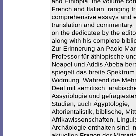
and Ethiopia, the volume cons
French and Italian, ranging f
comprehensive essays and ex
translation and commentary. I
on the dedicatee by the edito
along with his complete bibli
Zur Erinnerung an Paolo Marr
Professor für äthiopische und
Neapel und Addis Abeba bere
spiegelt das breite Spektrum
Widmung. Während die Mehrhe
Deal mit semitisch, arabisch
Assyriologie und gefragteste
Studien, auch Ägyptologie,
Altorientalistik, biblische, Mit
Afrikawissenschaften, Lingui
Archäologie enthalten sind, n
aktuellen Fragen der Migrati