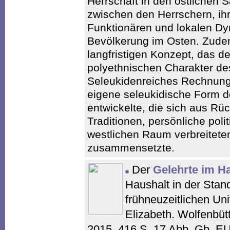
Herrschaft in den östlichen S
zwischen den Herrschern, ih
Funktionären und lokalen Dy
Bevölkerung im Osten. Zudem
langfristigen Konzept, das d
polyethnischen Charakter des
Seleukidenreiches Rechnung
eigene seleukidische Form d
entwickelte, die sich aus Rüc
Traditionen, persönliche pol
westlichen Raum verbreitete
zusammensetzte.
Der
Gelehrte im H
Haushalt in der Stan
frühneuzeitlichen Uni
Elizabeth. Wolfenbüt
2015. 416 S. 17 Abb. Gb. E