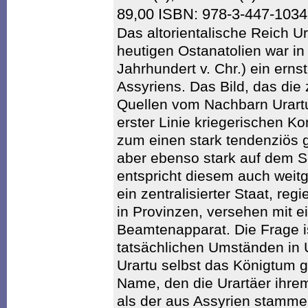
89,00 ISBN: 978-3-447-103
Das altorientalische Reich U
heutigen Ostanatolien war in s
Jahrhundert v. Chr.) ein ern
Assyriens. Das Bild, das die
Quellen vom Nachbarn Urartu 
erster Linie kriegerischen K
zum einen stark tendenziös 
aber ebenso stark auf dem Se
entspricht diesem auch weit
ein zentralisierter Staat, reg
in Provinzen, versehen mit e
Beamtenapparat. Die Frage is
tatsächlichen Umständen in 
Urartu selbst das Königtum 
Name, den die Urartäer ihrem
als der aus Assyrien stamme