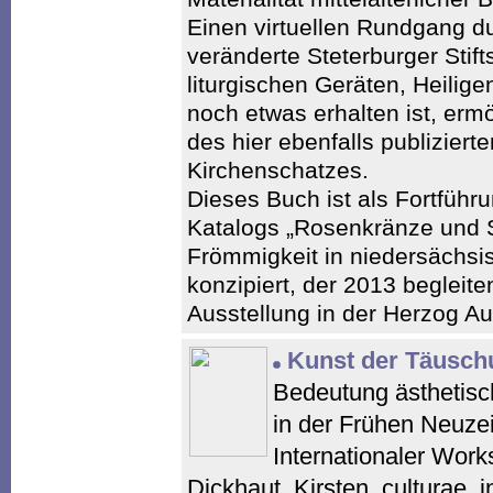
Einen virtuellen Rundgang du
veränderte Steterburger Stift
liturgischen Geräten, Heilige
noch etwas erhalten ist, erm
des hier ebenfalls publiziert
Kirchenschatzes.
Dieses Buch ist als Fortfüh
Katalogs „Rosenkränze und 
Frömmigkeit in niedersächsi
konzipiert, der 2013 begleit
Ausstellung in der Herzog Au
Kunst der Täusch
Bedeutung ästhetisc
in der Frühen Neuzeit
Internationaler Work
Dickhaut, Kirsten. culturae. i