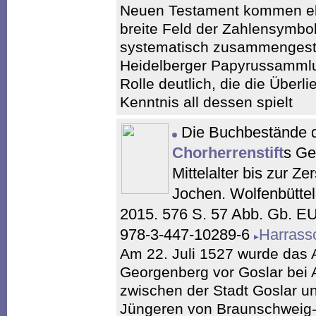
Neuen Testament kommen eb
breite Feld der Zahlensymbol
systematisch zusammengeste
Heidelberger Papyrussammlu
Rolle deutlich, die die Überl
Kenntnis all dessen spielt
Die Buchbestände 
Chorherrenstift
s Ge
Mittelalter bis zur Z
Jochen. Wolfenbüttele
2015. 576 S. 57 Abb. Gb. E
978-3-447-10289-6
Harrass
Am 22. Juli 1527 wurde das A
Georgenberg vor Goslar bei
zwischen der Stadt Goslar u
Jüngeren von Braunschweig-W