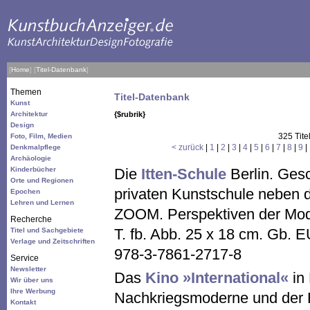
[
Home
]
[
Titel-Datenbank
]
Themen
Titel-Datenbank
Kunst
Architektur
{$rubrik}
Design
325 Tite
Foto, Film, Medien
< zurück
|
1
|
2
|
3
|
4
|
5
|
6
|
7
|
8
|
9
|
Denkmalpflege
Archäologie
Kinderbücher
Die
Itten-Schule
Berlin. Ges
Orte und Regionen
privaten Kunstschule neben 
Epochen
Lehren und Lernen
ZOOM. Perspektiven der Mode
Recherche
T. fb. Abb. 25 x 18 cm. Gb.
Titel und Sachgebiete
Verlage und Zeitschriften
978-3-7861-2717-8
Service
Newsletter
Das
Kino »International«
in 
Wir über uns
Ihre Werbung
Nachkriegsmoderne und der 
Kontakt