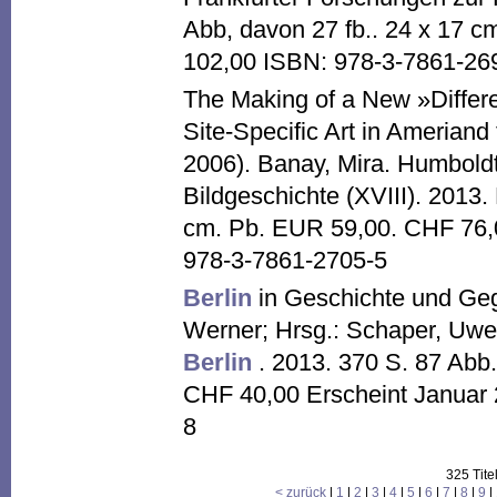
Abb, davon 27 fb.. 24 x 17 
102,00 ISBN: 978-3-7861-26
The Making of a New »Differ
Site-Specific Art in Ameriand
2006). Banay, Mira. Humboldt
Bildgeschichte (XVIII). 2013.
cm. Pb. EUR 59,00. CHF 76,0
978-3-7861-2705-5
Berlin
in Geschichte und Geg
Werner; Hrsg.: Schaper, Uwe
Berlin
. 2013. 370 S. 87 Abb
CHF 40,00 Erscheint Januar
8
325 Tite
< zurück
|
1
|
2
|
3
|
4
|
5
|
6
|
7
|
8
|
9
|