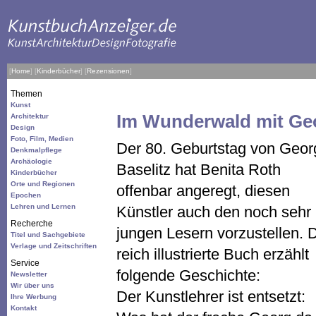
[
Home
]
[
Kinderbücher
]
[
Rezensionen
]
Themen
Kunst
Im Wunderwald mit Geo
Architektur
Design
Foto, Film, Medien
Der 80. Geburtstag von Geor
Denkmalpflege
Archäologie
Baselitz hat Benita Roth
Kinderbücher
Orte und Regionen
offenbar angeregt, diesen
Epochen
Lehren und Lernen
Künstler auch den noch sehr
Recherche
jungen Lesern vorzustellen. 
Titel und Sachgebiete
Verlage und Zeitschriften
reich illustrierte Buch erzählt
Service
folgende Geschichte:
Newsletter
Wir über uns
Der Kunstlehrer ist entsetzt:
Ihre Werbung
Kontakt