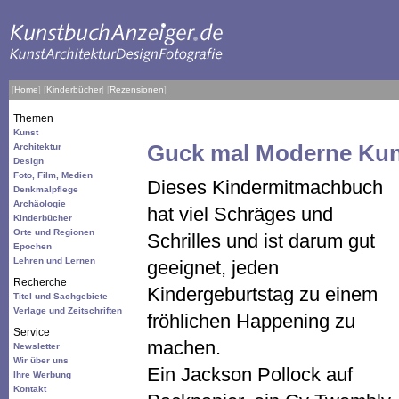
[
Home
]
[
Kinderbücher
]
[
Rezensionen
]
Themen
Kunst
Guck mal Moderne Kun
Architektur
Design
Foto, Film, Medien
Dieses Kindermitmachbuch
Denkmalpflege
Archäologie
hat viel Schräges und
Kinderbücher
Orte und Regionen
Schrilles und ist darum gut
Epochen
Lehren und Lernen
geeignet, jeden
Recherche
Kindergeburtstag zu einem
Titel und Sachgebiete
Verlage und Zeitschriften
fröhlichen Happening zu
Service
machen.
Newsletter
Wir über uns
Ein Jackson Pollock auf
Ihre Werbung
Kontakt