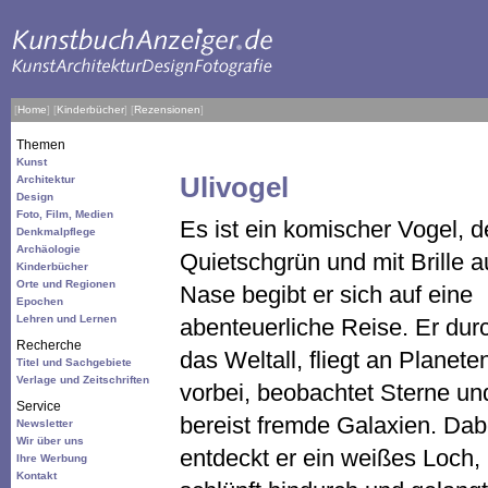
[
Home
]
[
Kinderbücher
]
[
Rezensionen
]
Themen
Kunst
Ulivogel
Architektur
Design
Foto, Film, Medien
Es ist ein komischer Vogel, de
Denkmalpflege
Archäologie
Quietschgrün und mit Brille a
Kinderbücher
Orte und Regionen
Nase begibt er sich auf eine
Epochen
Lehren und Lernen
abenteuerliche Reise. Er dur
Recherche
das Weltall, fliegt an Planete
Titel und Sachgebiete
Verlage und Zeitschriften
vorbei, beobachtet Sterne un
Service
bereist fremde Galaxien. Dab
Newsletter
Wir über uns
entdeckt er ein weißes Loch,
Ihre Werbung
Kontakt