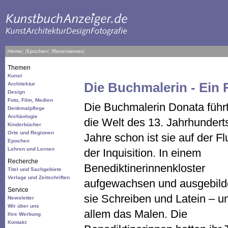
[
Home
]
[
Epochen
]
[
Rezensionen
]
Themen
Kunst
Die Buchmalerin - Ein
Architektur
Design
Foto, Film, Medien
Die Buchmalerin Donata führt
Denkmalpflege
Archäologie
die Welt des 13. Jahrhunderts
Kinderbücher
Orte und Regionen
Jahre schon ist sie auf der Fl
Epochen
Lehren und Lernen
der Inquisition. In einem
Recherche
Benediktinerinnenkloster
Titel und Sachgebiete
Verlage und Zeitschriften
aufgewachsen und ausgebilde
Service
sie Schreiben und Latein – u
Newsletter
Wir über uns
allem das Malen. Die
Ihre Werbung
Kontakt