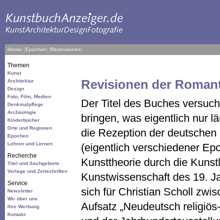
[
Home
]
[
Epochen
]
[
Rezensionen
]
Themen
Kunst
Revisionen der Romant
Architektur
Design
Foto, Film, Medien
Der Titel des Buches versuch
Denkmalpflege
Archäologie
bringen, was eigentlich nur l
Kinderbücher
Orte und Regionen
die Rezeption der deutschen
Epochen
Lehren und Lernen
(eigentlich verschiedener Ep
Recherche
Kunsttheorie durch die Kunstl
Titel und Sachgebiete
Verlage und Zeitschriften
Kunstwissenschaft des 19. Ja
Service
sich für Christian Scholl zw
Newsletter
Wir über uns
Aufsatz „Neudeutsch religiös
Ihre Werbung
Kontakt